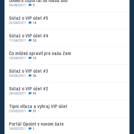
GAMES.csportal.sk hľadá ľudí
05/06/2011
9
Sútaž o VIP účet #5
22/04/2011
14
Sútaž o VIP účet #4
17/04/2011
53
Čo môžeš spraviť pre našu Zem
10/04/2011
15
Sútaž o VIP účet #3
03/04/2011
36
Sútaž o VIP účet #2
26/03/2011
45
Tipni víťaza a vyhraj VIP účet
23/03/2011
31
Portál Gpoint v novom šate
14/03/2011
1