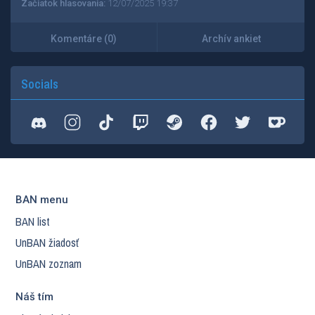
Začiatok hlasovania:
12/07/2025 19:37
Komentáre (0)
Archív ankiet
Socials
BAN menu
BAN list
UnBAN žiadosť
UnBAN zoznam
Náš tím