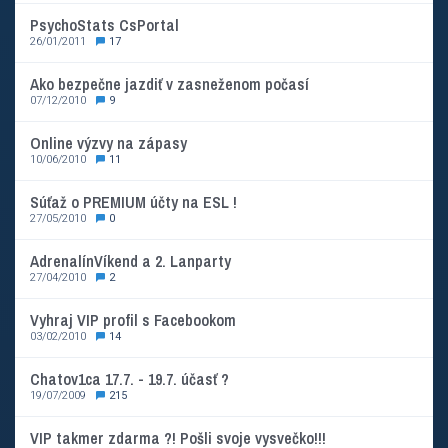
PsychoStats CsPortal
26/01/2011
17
Ako bezpečne jazdiť v zasneženom počasí
07/12/2010
9
Online výzvy na zápasy
10/06/2010
11
Súťaž o PREMIUM účty na ESL !
27/05/2010
0
AdrenalínVíkend a 2. Lanparty
27/04/2010
2
Vyhraj VIP profil s Facebookom
03/02/2010
14
Chatov1ca 17.7. - 19.7. účasť ?
19/07/2009
215
VIP takmer zdarma ?! Pošli svoje vysvečko!!!