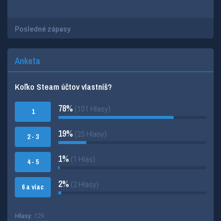
Posledné zápasy
Anketa
Koľko Steam účtov vlastníš?
78%
(101 Hlasy)
1
19%
(25 Hlasy)
2 - 3
1%
(1 Hlas)
4 - 5
2%
(2 Hlasy)
6 a viac
Hlasy:
129