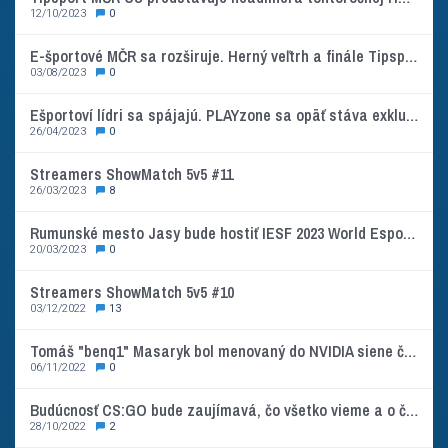
12/10/2023
0
E-športové MČR sa rozširuje. Herný veľtrh a finále Tipsport MČR CS:GO prebehnú v najväčšom výstavnom pavilóne v strednej Európe
03/08/2023
0
Ešportoví lídri sa spájajú. PLAYzone sa opäť stáva exkluzívnym partnerom ESL
26/04/2023
0
Streamers ShowMatch 5v5 #11
26/03/2023
8
Rumunské mesto Jasy bude hostiť IESF 2023 World Esports Championships, oficiálne majstrovstvá sveta v e-sporte
20/03/2023
0
Streamers ShowMatch 5v5 #10
03/12/2022
13
Tomáš "benq1" Masaryk bol menovaný do NVIDIA siene česko-slovenského e-športu
06/11/2022
0
Budúcnosť CS:GO bude zaujímavá, čo všetko vieme a o čom sa špekuluje?
28/10/2022
2