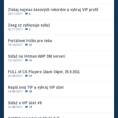
Získaj najviac časových rekordov a vyhraj VIP profil
03/11/2011
6
Zeeg.cz vyhlasuje súťaž
02/11/2011
2
Portálové tričko pre teba
19/10/2011
32
Súťaž na Hitman AWP DM serveri
12/10/2011
16
FULL of CS Players 10am-24pm, 25.9.2011
01/09/2011
59
Napíš svoj TIP a vyhraj VIP účet
24/08/2011
38
Súťaž o VIP účet #6
01/08/2011
18