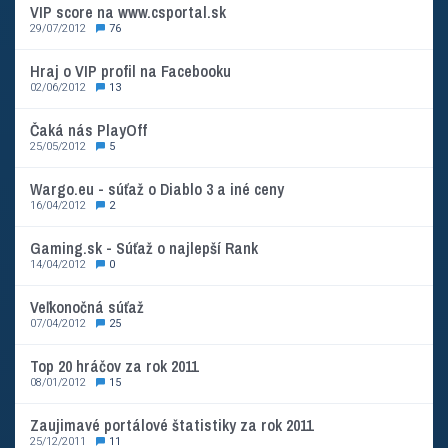
VIP score na www.csportal.sk
29/07/2012
76
Hraj o VIP profil na Facebooku
02/06/2012
13
Čaká nás PlayOff
25/05/2012
5
Wargo.eu - súťaž o Diablo 3 a iné ceny
16/04/2012
2
Gaming.sk - Súťaž o najlepší Rank
14/04/2012
0
Veľkonočná súťaž
07/04/2012
25
Top 20 hráčov za rok 2011
08/01/2012
15
Zaujimavé portálové štatistiky za rok 2011
25/12/2011
11