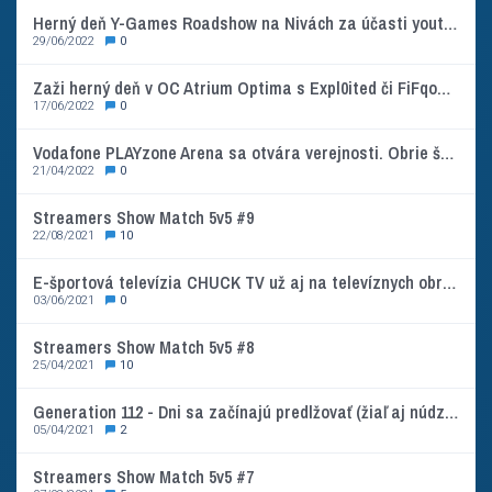
Herný deň Y-Games Roadshow na Nivách za účasti youtuberov a streamerov ako Expl0ited, FiFqo či Donato
29/06/2022
0
Zaži herný deň v OC Atrium Optima s Expl0ited či FiFqom - Y-Games prichádza do Košíc so svojou Roadshow
17/06/2022
0
Vodafone PLAYzone Arena sa otvára verejnosti. Obrie športové centrum privíta prvých návštevníkov 25. apríla
21/04/2022
0
Streamers Show Match 5v5 #9
22/08/2021
10
E-športová televízia CHUCK TV už aj na televíznych obrazovkách
03/06/2021
0
Streamers Show Match 5v5 #8
25/04/2021
10
Generation 112 - Dni sa začínajú predlžovať (žiaľ aj núdzový stav)
05/04/2021
2
Streamers Show Match 5v5 #7