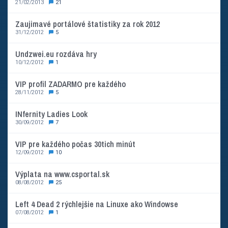
21/02/2013
21
Zaujimavé portálové štatistiky za rok 2012
31/12/2012
5
Undzwei.eu rozdáva hry
10/12/2012
1
VIP profil ZADARMO pre každého
28/11/2012
5
INfernity Ladies Look
30/09/2012
7
VIP pre každého počas 30tich minút
12/09/2012
10
Výplata na www.csportal.sk
08/08/2012
25
Left 4 Dead 2 rýchlejšie na Linuxe ako Windowse
07/08/2012
1