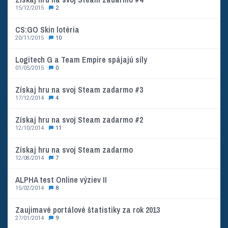
15/12/2015
2
CS:GO Skin lotéria
20/11/2015
10
Logitech G a Team Empire spájajú síly
01/05/2015
0
Získaj hru na svoj Steam zadarmo #3
17/12/2014
4
Získaj hru na svoj Steam zadarmo #2
12/10/2014
11
Získaj hru na svoj Steam zadarmo
12/08/2014
7
ALPHA test Online výziev II
15/02/2014
8
Zaujimavé portálové štatistiky za rok 2013
27/01/2014
9