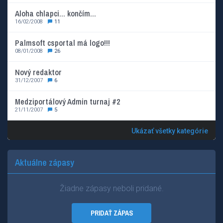
Aloha chlapci... končím...
16/02/2008
11
Palmsoft csportal má logo!!!
08/01/2008
26
Nový redaktor
31/12/2007
6
Medziportálový Admin turnaj #2
21/11/2007
5
Ukázať všetky kategórie
Aktuálne zápasy
Žiadne zápasy neboli pridané.
PRIDAŤ ZÁPAS