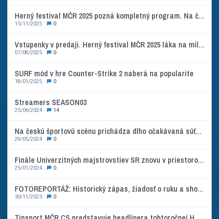
Herný festival MČR 2025 pozná kompletný program. Na čo láka návštevníkov najväčšia gamingová akcia v Česku?
15/11/2025
0
Vstupenky v predaji. Herný festival MČR 2025 láka na miliónový športový turnaj k 15 rokom akcie
07/08/2025
0
SURF mód v hre Counter-Strike 2 naberá na popularite
18/01/2025
0
Streamers SEASON03
25/06/2024
14
Na českú športovú scénu prichádza dlho očakávaná súťaž zameraná na rozvoj talentov
29/05/2024
0
Finále Univerzitných majstrovstiev SR znovu v priestoroch FEI STU, hráči si zmerajú sily v štyroch herných tituloch
25/01/2024
0
FOTOREPORTÁŽ: Historický zápas, žiadosť o ruku a show hviezd českého rapu. Tohtoročné MČR bolo plné emócií
30/11/2023
0
Tipsport MČR CS predstavuje headlinera tohtoročnej Halftime Show