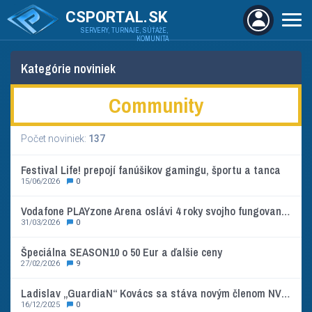
CSPORTAL.SK
SERVERY, TURNAJE, SÚŤAŽE,
KOMUNITA
Kategórie noviniek
Community
Počet noviniek:
137
Festival Life! prepojí fanúšikov gamingu, športu a tanca
15/06/2026
0
Vodafone PLAYzone Arena oslávi 4 roky svojho fungovania turnajom svetových hviezd
31/03/2026
0
Špeciálna SEASON10 o 50 Eur a ďalšie ceny
27/02/2026
9
Ladislav „GuardiaN“ Kovács sa stáva novým členom NVIDIA Siene slávy česko-slovenského e-športu
16/12/2025
0