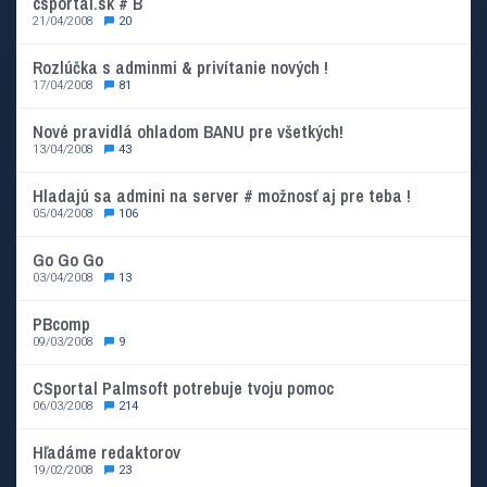
csportal.sk # B
21/04/2008
20
Rozlúčka s adminmi & privítanie nových !
17/04/2008
81
Nové pravidlá ohladom BANU pre všetkých!
13/04/2008
43
Hladajú sa admini na server # možnosť aj pre teba !
05/04/2008
106
Go Go Go
03/04/2008
13
PBcomp
09/03/2008
9
CSportal Palmsoft potrebuje tvoju pomoc
06/03/2008
214
Hľadáme redaktorov
19/02/2008
23