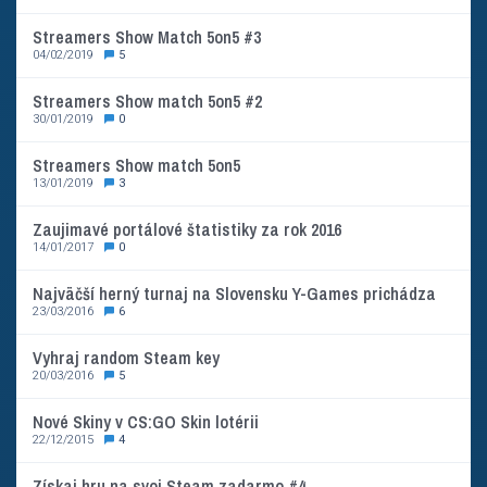
Streamers Show Match 5on5 #3
04/02/2019
5
Streamers Show match 5on5 #2
30/01/2019
0
Streamers Show match 5on5
13/01/2019
3
Zaujimavé portálové štatistiky za rok 2016
14/01/2017
0
Najväčší herný turnaj na Slovensku Y-Games prichádza
23/03/2016
6
Vyhraj random Steam key
20/03/2016
5
Nové Skiny v CS:GO Skin lotérii
22/12/2015
4
Získaj hru na svoj Steam zadarmo #4