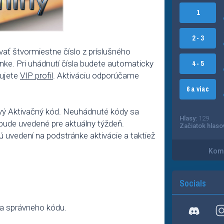
1
2 - 3
ť štvormiestne číslo z príslušného
ke. Pri uhádnutí čísla budete automaticky
4 - 5
vujete
VIP profil
. Aktiváciu odporúčame
6 a viac
vý Aktivačný kód. Neuhádnuté kódy sa
Hlasy:
129
bude uvedené pre aktuálny týždeň.
Začiatok hlaso
dú uvedení na podstránke aktivácie a taktiež
Kome
Socials
ia správneho kódu.