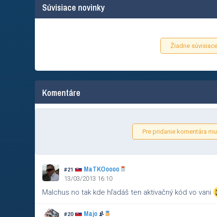
Súvisiace novinky
Žiadne súvisiace
Komentáre
Pre pridanie komentára mus
MaTKOoooo
#21
13/03/2013 16:10
Malchus no tak kde hľadáš ten aktivačný kód vo vani
Majo
#20