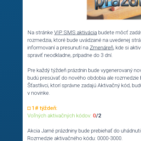
Na stránke
VIP SMS aktivácia
budete môcť zadáva
rozmedzia, ktoré bude uvádzané na uvedenej strán
informovaní a presunutí na
Zmenáreň
, kde si akti
spraviť neodkladne, prípadne do 3 dní.
Pre každý týždeň prázdnin bude vygenerovaný no
budú presúvať do nového obdobia ale rozmedzie 
Šťastlivci, ktorí správne zadajú Aktivačný kód, bu
v novinke.
◘
1# týždeň:
Voľných aktivačných kódov:
0
/2
Akcia Jarné prázdniny bude prebiehať do uhádnut
Rozmedzie aktivačného kódu: 0000-3000.