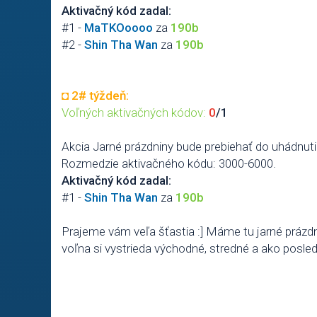
Aktivačný kód zadal:
#1 -
MaTKOoooo
za
190b
#2 -
Shin Tha Wan
za
190b
◘
2# týždeň:
Voľných aktivačných kódov:
0
/1
Akcia Jarné prázdniny bude prebiehať do uhádnut
Rozmedzie aktivačného kódu: 3000-6000.
Aktivačný kód zadal:
#1 -
Shin Tha Wan
za
190b
Prajeme vám veľa šťastia :] Máme tu jarné prázd
voľna si vystrieda východné, stredné a ako posl