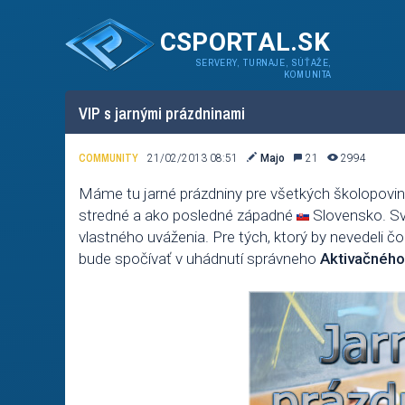
CSPORTAL.SK
SERVERY, TURNAJE, SÚŤAŽE,
KOMUNITA
VIP s jarnými prázdninami
COMMUNITY
21/02/2013 08:51
Majo
21
2994
Máme tu jarné prázdniny pre všetkých školopovin
stredné a ako posledné západné
Slovensko. Svo
vlastného uváženia. Pre tých, ktorý by nevedeli 
bude spočívať v uhádnutí správneho
Aktivačného