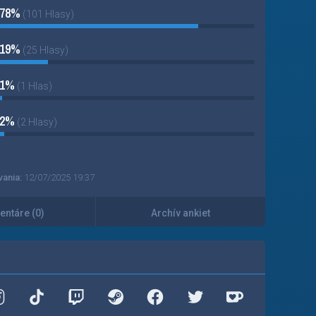
78%
(101 Hlasy)
19%
(25 Hlasy)
1%
(1 Hlas)
2%
(2 Hlasy)
vania:
12/07/2025 19:37
ntáre (0)
Archív ankiet