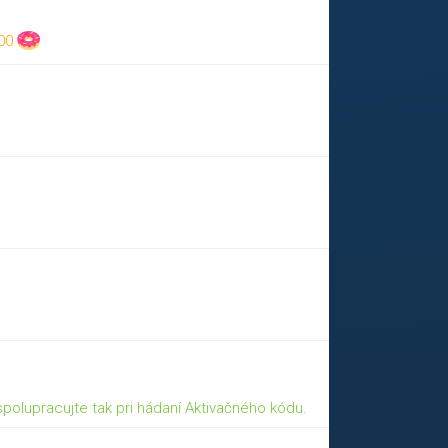
000
 spolupracujte tak pri hádaní Aktivačného kódu.