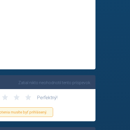
Zatial nikto neohodnotil tento príspevok.
Perfektný!
otenia musíte byť prihlásený.