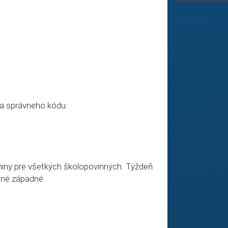
ia správneho kódu.
niny pre všetkých školopovinných. Týždeň
edné západné