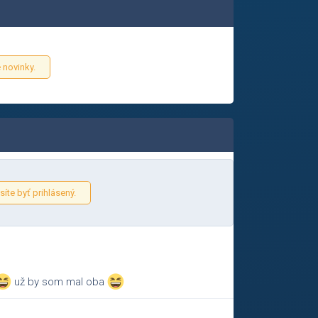
 novinky.
íte byť prihlásený.
už by som mal oba