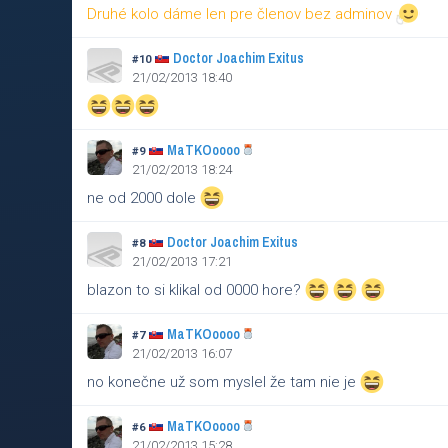
Druhé kolo dáme len pre členov bez adminov
Doctor Joachim Exitus
#10
21/02/2013 18:40
MaTKOoooo
#9
21/02/2013 18:24
ne od 2000 dole
Doctor Joachim Exitus
#8
21/02/2013 17:21
blazon to si klikal od 0000 hore?
MaTKOoooo
#7
21/02/2013 16:07
no konečne už som myslel že tam nie je
MaTKOoooo
#6
21/02/2013 15:28