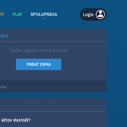
RY
PLAY
SPOLUPRÁCA
Login
pasy
Žiadne zápasy neboli pridané.
PRIDAŤ ZÁPAS
pasy
účtov vlastníš?