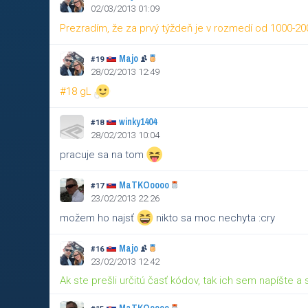
02/03/2013 01:09
Prezradím, že za prvý týždeň je v rozmedí od 1000-2
Majo
#19
28/02/2013 12:49
#18 gL
winky1404
#18
28/02/2013 10:04
pracuje sa na tom
MaTKOoooo
#17
23/02/2013 22:26
možem ho najsť
nikto sa moc nechyta :cry
Majo
#16
23/02/2013 12:42
Ak ste prešli určitú časť kódov, tak ich sem napíšte a