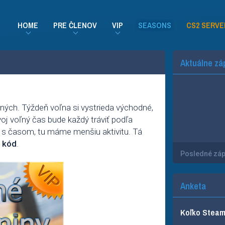
HOME
PRE ČLENOV
VIP
SEASONS
CS2 SERVE
Aktuálne zá
ných. Týždeň voľna si vystrieda východné,
j voľný čas bude každý tráviť podľa
čo s časom, tu máme menšiu aktivitu. Tá
 kód
.
Posledné zá
Anketa
Koľko Steam 