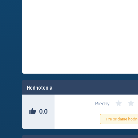
Hodnotenia
Biedny
0.0
Pre pridanie hodn