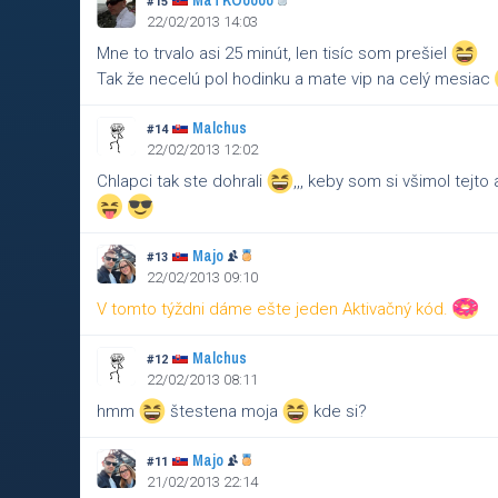
MaTKOoooo
#15
22/02/2013 14:03
Mne to trvalo asi 25 minút, len tisíc som prešiel
Tak že necelú pol hodinku a mate vip na celý mesiac
Malchus
#14
22/02/2013 12:02
Chlapci tak ste dohrali
,,, keby som si všimol tejt
Majo
#13
22/02/2013 09:10
V tomto týždni dáme ešte jeden Aktivačný kód.
Malchus
#12
22/02/2013 08:11
hmm
štestena moja
kde si?
Majo
#11
21/02/2013 22:14