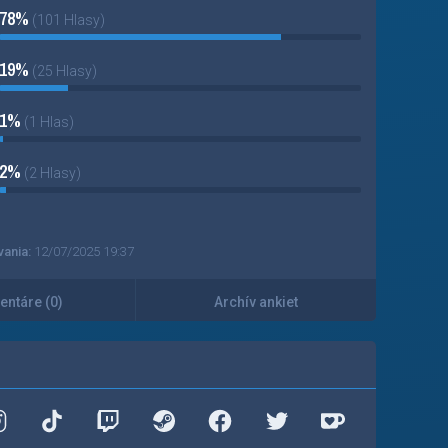
78%
(101 Hlasy)
19%
(25 Hlasy)
1%
(1 Hlas)
2%
(2 Hlasy)
vania:
12/07/2025 19:37
ntáre (0)
Archív ankiet