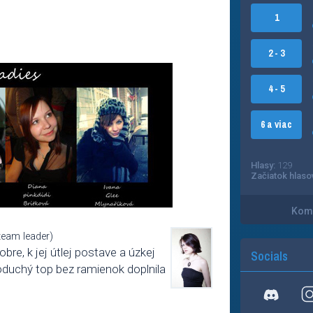
1
2 - 3
4 - 5
6 a viac
Hlasy:
129
Začiatok hlaso
Kome
team leader)
bre, k jej útlej postave a úzkej
Socials
noduchý top bez ramienok doplnila