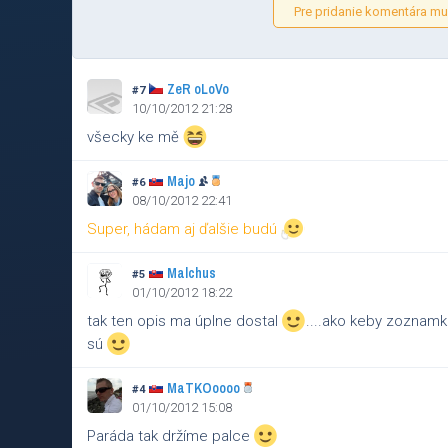
Pre pridanie komentára mus
ZeR oLoVo
#7
10/10/2012 21:28
všecky ke mě
Majo
#6
08/10/2012 22:41
Super, hádam aj ďalšie budú
Malchus
#5
01/10/2012 18:22
tak ten opis ma úplne dostal
....ako keby zoznam
sú
MaTKOoooo
#4
01/10/2012 15:08
Paráda tak držíme palce