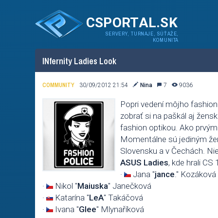
CSPORTAL.SK
SERVERY, TURNAJE, SÚŤAŽE,
KOMUNITA
INfernity Ladies Look
COMMUNITY
30/09/2012 21:54
Nina
7
9036
Popri vedení môjho fashio
zobrať si na paškál aj žens
fashion optikou. Ako prv
Momentálne sú jediným že
Slovensku a v Čechách. Nie
ASUS Ladies
, kde hrali CS 
·
Jana "
jance
." Kozáková
·
Nikol "
Maiuska
" Janečková
·
Katarína "
LeA
" Takáčová
·
Ivana "
Glee
" Mlynaříková