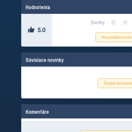
Hodnotenia
Biedny
5.0
Pre pridanie hodn
Súvisiace novinky
Žiadne súvisiace
Komentáre