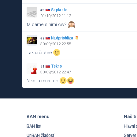
Saplaste
#3
01/10/2012 11:12
ta dame s nimi cw?
Nadprioblizal
#2
30/09/2012 22:55
Tak určitééé
Tekno
#1
30/09/2012 22:47
Nikol u mna top
BAN menu
Náš t
BAN list
Hlavní 
UnBAN žiadosť
Server