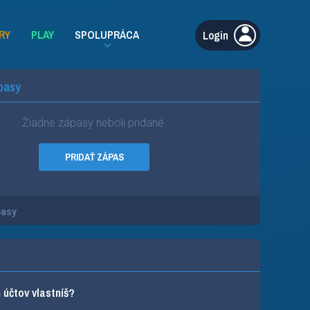
RY
PLAY
SPOLUPRÁCA
Login
pasy
Žiadne zápasy neboli pridané.
PRIDAŤ ZÁPAS
pasy
účtov vlastníš?