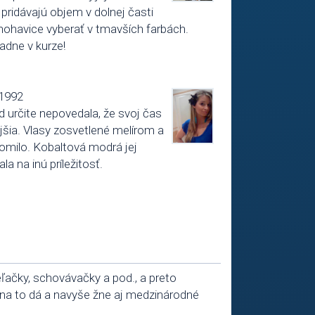
 pridávajú objem v dolnej časti
a nohavice vyberať v tmavších farbách.
adne v kurze!
1992
d určite nepovedala, že svoj čas
jšia. Vlasy zosvetlené melírom a
omilo. Kobaltová modrá jej
a na inú príležitosť.
rieľačky, schovávačky a pod., a preto
na to dá a navyše žne aj medzinárodné