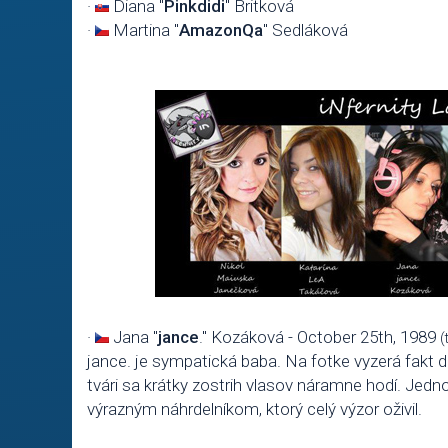
·
Diana "
Pinkdidi
" Britková
·
Martina "
AmazonQa
" Sedláková
·
Jana "
jance
." Kozáková -
October 25th, 1989
(
jance. je sympatická baba. Na fotke vyzerá fakt do
tvári sa krátky zostrih vlasov náramne hodí. Jed
výrazným náhrdelníkom, ktorý celý výzor oživil.