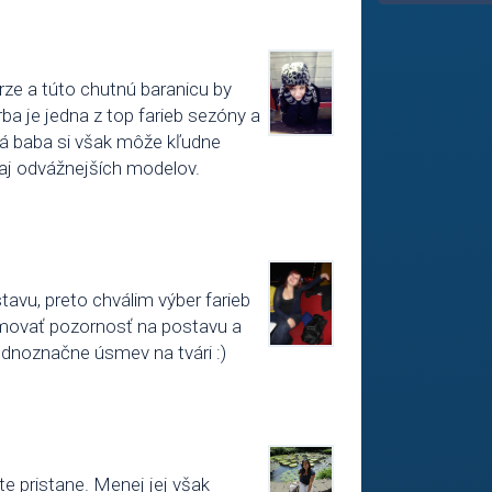
urze a túto chutnú baranicu by
rba je jedna z top farieb sezóny a
dá baba si však môže kľudne
 aj odvážnejších modelov.
tavu, preto chválim výber farieb
amovať pozornosť na postavu a
ednoznačne úsmev na tvári :)
1
te pristane. Menej jej však