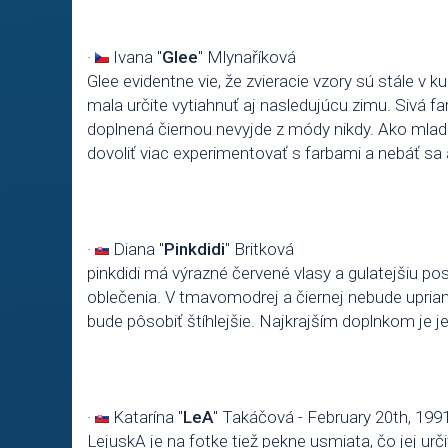
·
Ivana "
Glee
" Mlynaříková
Glee evidentne vie, že zvieracie vzory sú stále v k
mala určite vytiahnuť aj nasledujúcu zimu. Sivá fa
doplnená čiernou nevyjde z módy nikdy. Ako mla
dovoliť viac experimentovať s farbami a nebáť sa
·
Diana "
Pinkdidi
" Britková
pinkdidi má výrazné červené vlasy a gulatejšiu pos
oblečenia. V tmavomodrej a čiernej nebude upri
bude pôsobiť štíhlejšie. Najkrajším doplnkom je j
·
Katarína "
LeA
" Takáčová -
February 20th, 199
LejuskA je na fotke tiež pekne usmiata, čo jej urči