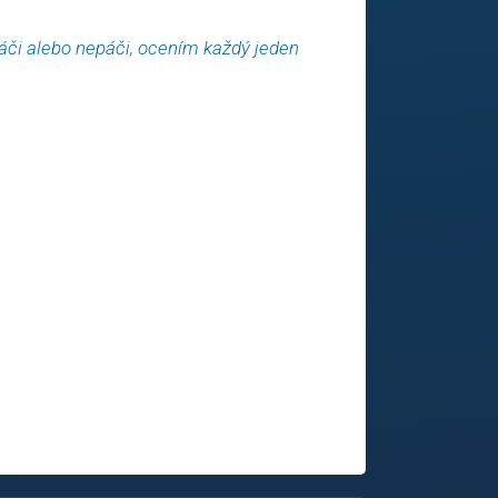
páči alebo nepáči, ocením každý jeden