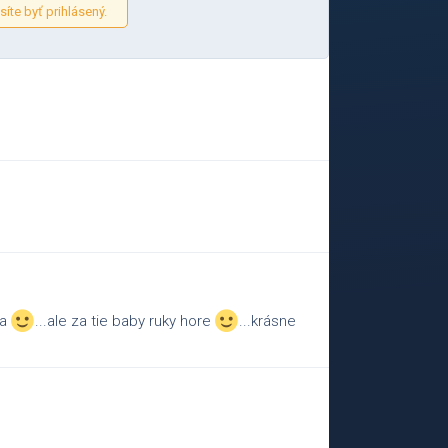
íte byť prihlásený.
ka
...ale za tie baby ruky hore
...krásne