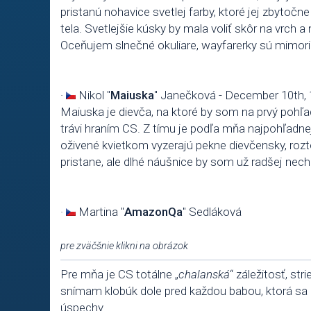
pristanú nohavice svetlej farby, ktoré jej zbytočne
tela. Svetlejšie kúsky by mala voliť skôr na vrch 
Oceňujem slnečné okuliare, wayfarerky sú mimori
·
Nikol "
Maiuska
" Janečková -
December 10th, 
Maiuska je dievča, na ktoré by som na prvý pohľa
trávi hraním CS. Z tímu je podľa mňa najpohľadne
oživené kvietkom vyzerajú pekne dievčensky, rozt
pristane, ale dlhé náušnice by som už radšej nechal
·
Martina "
AmazonQa
" Sedláková
pre zväčšnie klikni na obrázok
Pre mňa je CS totálne „
chalanská
“ záležitosť, st
snímam klobúk dole pred každou babou, ktorá sa 
úspechy.