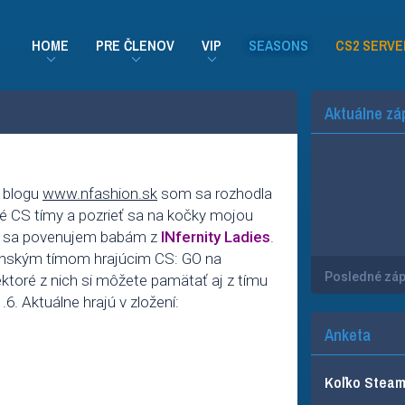
HOME
PRE ČLENOV
VIP
SEASONS
CS2 SERVE
Aktuálne zá
n blogu
www.nfashion.sk
som sa rozhodla
ké CS tímy a pozrieť sa na kočky mojou
ým sa povenujem babám z
INfernity Ladies
.
nským tímom hrajúcim CS: GO na
Posledné zá
ktoré z nich si môžete pamätať aj z tímu
1.6. Aktuálne hrajú v zložení:
Anketa
Koľko Steam 