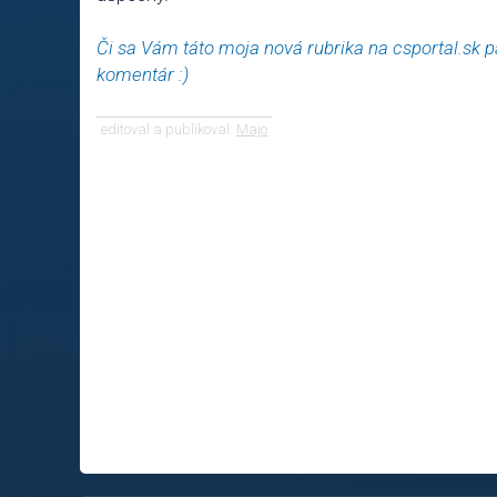
Či sa Vám táto moja nová rubrika na csportal.sk 
komentár :)
editoval a publikoval:
Majo