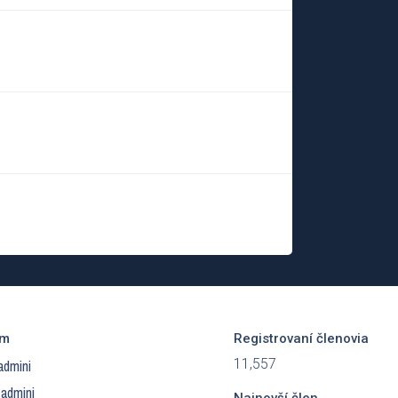
ím
Registrovaní členovia
11,557
admini
 admini