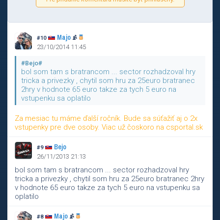
Majo
#10
23/10/2014 11:45
#Bejo#
bol som tam s bratrancom ... sector rozhadzoval hry
tricka a privezky , chytil som hru za 25euro bratranec
2hry v hodnote 65 euro takze za tych 5 euro na
vstupenku sa oplatilo
Za mesiac tu máme ďalší ročník. Bude sa súťažiť aj o 2x
vstupenky pre dve osoby. Viac už čoskoro na csportal.sk
Bejo
#9
26/11/2013 21:13
bol som tam s bratrancom ... sector rozhadzoval hry
tricka a privezky , chytil som hru za 25euro bratranec 2hry
v hodnote 65 euro takze za tych 5 euro na vstupenku sa
oplatilo
Majo
#8