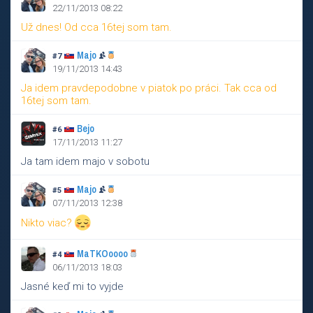
22/11/2013 08:22
Už dnes! Od cca 16tej som tam.
Majo
#7
19/11/2013 14:43
Ja idem pravdepodobne v piatok po práci. Tak cca od
16tej som tam.
Bejo
#6
17/11/2013 11:27
Ja tam idem majo v sobotu
Majo
#5
07/11/2013 12:38
Nikto viac?
MaTKOoooo
#4
06/11/2013 18:03
Jasné keď mi to vyjde