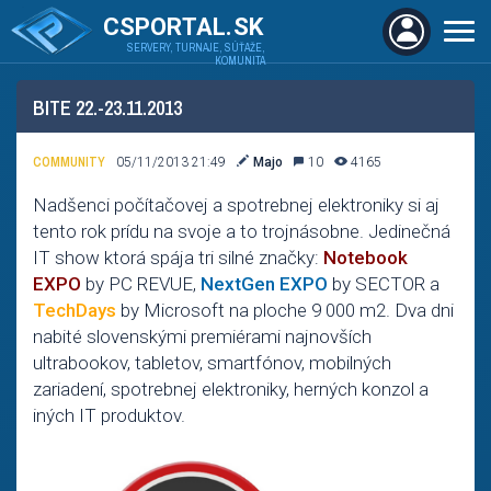
CSPORTAL.SK
SERVERY, TURNAJE, SÚŤAŽE,
KOMUNITA
BITE 22.-23.11.2013
COMMUNITY
05/11/2013 21:49
Majo
10
4165
Nadšenci počítačovej a spotrebnej elektroniky si aj
tento rok prídu na svoje a to trojnásobne. Jedinečná
IT show ktorá spája tri silné značky:
Notebook
EXPO
by PC REVUE,
NextGen EXPO
by SECTOR a
TechDays
by Microsoft na ploche 9 000 m2. Dva dni
nabité slovenskými premiérami najnovších
ultrabookov, tabletov, smartfónov, mobilných
zariadení, spotrebnej elektroniky, herných konzol a
iných IT produktov.