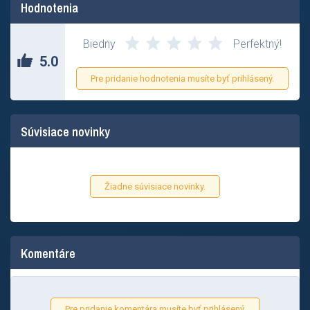
Hodnotenia
Biedny
Perfektný!
5.0
Pre pridanie hodnotenia musíte byť prihlásený.
Súvisiace novinky
Žiadne súvisiace novinky.
Komentáre
Pre pridanie komentára musíte byť prihlásený.