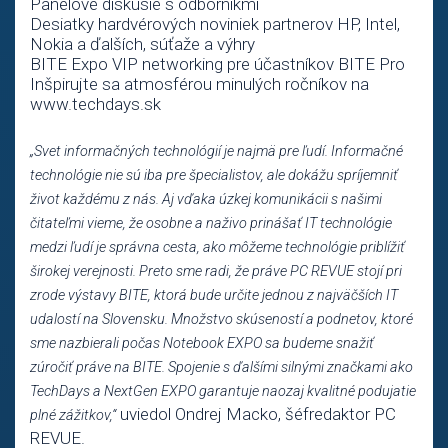
Panelové diskusie s odborníkmi
Desiatky hardvérových noviniek partnerov HP, Intel,
Nokia a ďalších, súťaže a výhry
BITE Expo VIP networking pre účastníkov BITE Pro
Inšpirujte sa atmosférou minulých ročníkov na
www.techdays.sk
„Svet informačných technológií je najmä pre ľudí. Informačné
technológie nie sú iba pre špecialistov, ale dokážu spríjemniť
život každému z nás. Aj vďaka úzkej komunikácii s našimi
čitateľmi vieme, že osobne a naživo prinášať IT technológie
medzi ľudí je správna cesta, ako môžeme technológie priblížiť
širokej verejnosti. Preto sme radi, že práve PC REVUE stojí pri
zrode výstavy BITE, ktorá bude určite jednou z najväčších IT
udalostí na Slovensku. Množstvo skúseností a podnetov, ktoré
sme nazbierali počas Notebook EXPO sa budeme snažiť
zúročiť práve na BITE. Spojenie s ďalšími silnými značkami ako
TechDays a NextGen EXPO garantuje naozaj kvalitné podujatie
uviedol Ondrej Macko, šéfredaktor PC
plné zážitkov,“
REVUE.