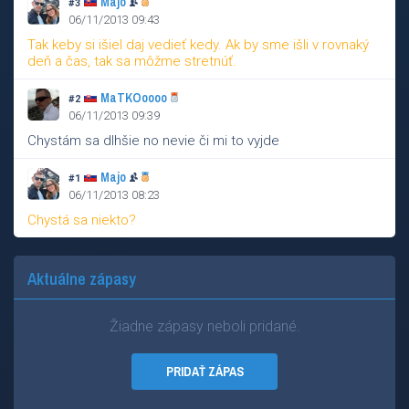
Majo
#3
06/11/2013 09:43
Tak keby si išiel daj vedieť kedy. Ak by sme išli v rovnaký
deň a čas, tak sa môžme stretnúť.
MaTKOoooo
#2
06/11/2013 09:39
Chystám sa dlhšie no nevie či mi to vyjde
Majo
#1
06/11/2013 08:23
Chystá sa niekto?
Aktuálne zápasy
Žiadne zápasy neboli pridané.
PRIDAŤ ZÁPAS