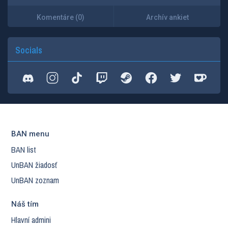
Komentáre (0)
Archív ankiet
Socials
BAN menu
BAN list
UnBAN žiadosť
UnBAN zoznam
Náš tím
Hlavní admini