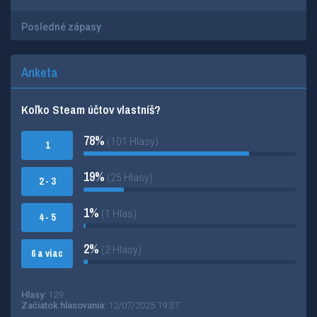
Posledné zápasy
Anketa
Koľko Steam účtov vlastníš?
78%
(101 Hlasy)
1
19%
(25 Hlasy)
2 - 3
1%
(1 Hlas)
4 - 5
2%
(2 Hlasy)
6 a viac
Hlasy:
129
Začiatok hlasovania:
12/07/2025 19:37