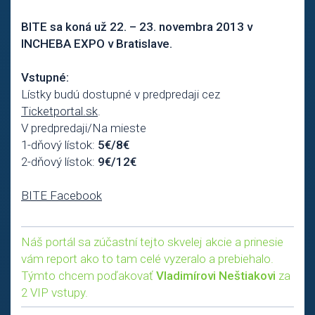
BITE sa koná už 22. – 23. novembra 2013 v
INCHEBA EXPO v Bratislave.
Vstupné:
Lístky budú dostupné v predpredaji cez
Ticketportal.sk
.
V predpredaji/Na mieste
1-dňový lístok:
5€/8€
2-dňový lístok:
9€/12€
BITE Facebook
Náš portál sa zúčastní tejto skvelej akcie a prinesie
vám report ako to tam celé vyzeralo a prebiehalo.
Týmto chcem poďakovať
Vladimírovi Neštiakovi
za
2 VIP vstupy.