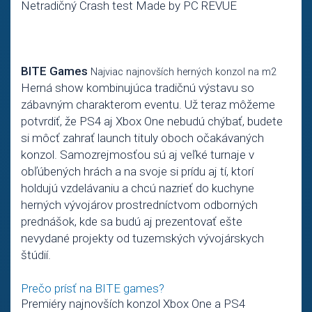
Netradičný Crash test Made by PC REVUE
BITE Games
Najviac najnovších herných konzol na m2
Herná show kombinujúca tradičnú výstavu so
zábavným charakterom eventu. Už teraz môžeme
potvrdiť, že PS4 aj Xbox One nebudú chýbať, budete
si môcť zahrať launch tituly oboch očakávaných
konzol. Samozrejmosťou sú aj veľké turnaje v
obľúbených hrách a na svoje si prídu aj tí, ktorí
holdujú vzdelávaniu a chcú nazrieť do kuchyne
herných vývojárov prostredníctvom odborných
prednášok, kde sa budú aj prezentovať ešte
nevydané projekty od tuzemských vývojárskych
štúdií.
Prečo prísť na BITE games?
Premiéry najnovších konzol Xbox One a PS4