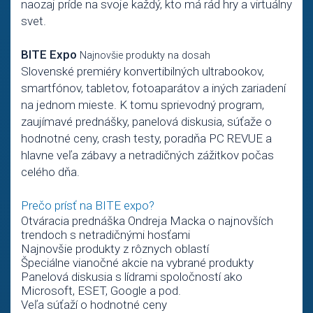
naozaj príde na svoje každý, kto má rád hry a virtuálny
svet.
BITE Expo
Najnovšie produkty na dosah
Slovenské premiéry konvertibilných ultrabookov,
smartfónov, tabletov, fotoaparátov a iných zariadení
na jednom mieste. K tomu sprievodný program,
zaujímavé prednášky, panelová diskusia, súťaže o
hodnotné ceny, crash testy, poradňa PC REVUE a
hlavne veľa zábavy a netradičných zážitkov počas
celého dňa.
Prečo prísť na BITE expo?
Otváracia prednáška Ondreja Macka o najnovších
trendoch s netradičnými hosťami
Najnovšie produkty z rôznych oblastí
Špeciálne vianočné akcie na vybrané produkty
Panelová diskusia s lídrami spoločností ako
Microsoft, ESET, Google a pod.
Veľa súťaží o hodnotné ceny