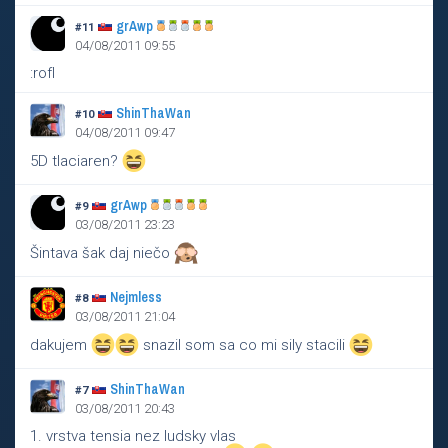
grAwp
#11
04/08/2011 09:55
:rofl
ShinThaWan
#10
04/08/2011 09:47
5D tlaciaren?
grAwp
#9
03/08/2011 23:23
Šintava šak daj niečo
Nejmless
#8
03/08/2011 21:04
dakujem
snazil som sa co mi sily stacili
ShinThaWan
#7
03/08/2011 20:43
1. vrstva tensia nez ludsky vlas