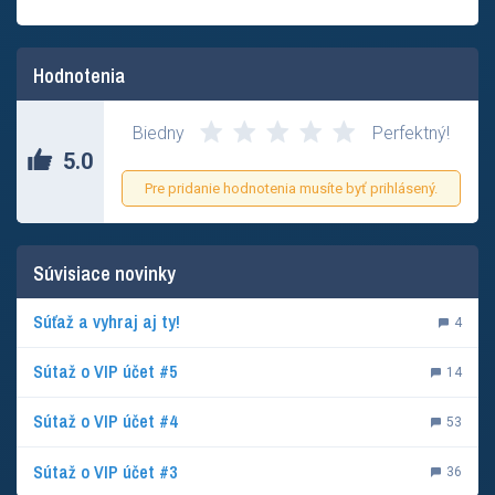
Hodnotenia
Biedny
Perfektný!
5.0
Pre pridanie hodnotenia musíte byť prihlásený.
Súvisiace novinky
Súťaž a vyhraj aj ty!
4
Sútaž o VIP účet #5
14
Sútaž o VIP účet #4
53
Sútaž o VIP účet #3
36