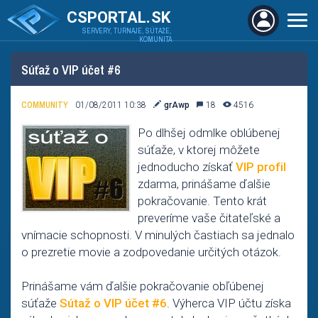
CSPORTAL.SK
SERVERY, TURNAJE, SÚŤAŽE,
KOMUNITA
Súťaž o VIP účet #6
COMMUNITY
01/08/2011 10:38
grAwp
18
4516
Po dlhšej odmlke oblúbenej
súťaže, v ktorej môžete
jednoducho získať
VIP profil
zdarma, prinášame ďalšie
pokračovanie. Tento krát
preveríme vaše čitateľské a
vnímacie schopnosti. V minulých častiach sa jednalo
o prezretie movie a zodpovedanie určitých otázok.
Prinášame vám ďalšie pokračovanie obľúbenej
súťaže
Sútaž o VIP účet #6
. Výherca VIP účtu získa