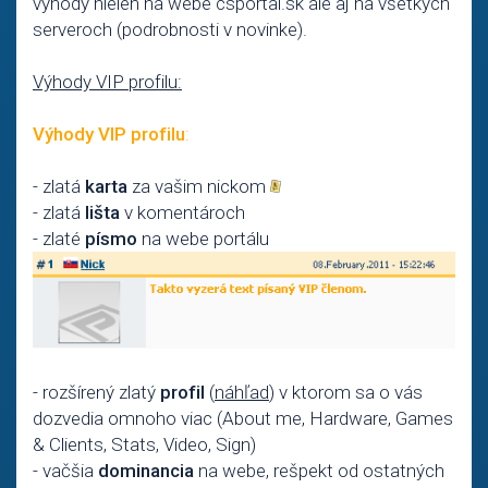
výhody nielen na webe csportal.sk ale aj na všetkých
serveroch (podrobnosti v novinke).
Výhody VIP profilu:
Výhody VIP profilu
:
- zlatá
karta
za vašim nickom
- zlatá
lišta
v komentároch
- zlaté
písmo
na webe portálu
- rozšírený zlatý
profil
(
náhľad
) v ktorom sa o vás
dozvedia omnoho viac (About me, Hardware, Games
& Clients, Stats, Video, Sign)
- vačšia
dominancia
na webe, rešpekt od ostatných