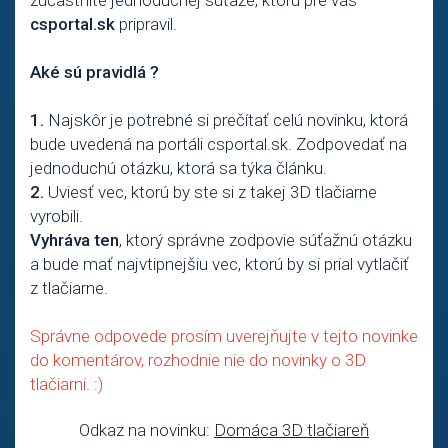
csportal.sk
pripravil.
Aké sú pravidlá ?
1.
Najskôr je potrebné si prečítať celú novinku, ktorá
bude uvedená na portáli csportal.sk. Zodpovedať na
jednoduchú otázku, ktorá sa týka článku.
2.
Uviesť vec, ktorú by ste si z takej 3D tlačiarne
vyrobili.
Vyhráva ten
, ktorý správne zodpovie súťažnú otázku
a bude mať najvtipnejšiu vec, ktorú by si prial vytlačiť
z tlačiarne.
Správne odpovede prosím uverejňujte v tejto novinke
do komentárov, rozhodnie nie do novinky o 3D
tlačiarni. :)
Odkaz na novinku:
Domáca 3D tlačiareň