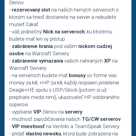
členov
-
rezervovaný slot
na našich herných serveroch s
ktorým sa hneď dostanete na server a nebudete
musieť čakať
- váš jedinečný
Nick na serveroch
, ku ktorému
budete mať len vy prístup
-
zabránenie hrania
pod vašim
nickom cudzej
osobe
na Warcraft Servery
-
zabránenie vymazania
vašich nahraných
XP
na
Warcraft Servery
- na serveroch budete mať
bonusy
vo forme viac
money za kill, +HP za kill, každý respawn pridelenie
Deagle+HE spolu s USP/Glock (potom si už
prepínate medzi nimi), ukazovateľ HP odobraného
súperovi
- vypísanie
VIP
členov na
servery
- možnosť zapožičávania našich
TG/CW serverov
-
VIP miestnosť
na Ventrilo a TeamSpeak Servery
- pridať
vlastnú newsku
, ktorá bude zobrazená na