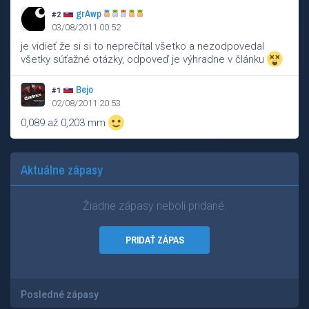
grAwp
#2
03/08/2011 00:52
je vidieť že si si to neprečítal všetko a nezodpovedal
všetky súťažné otázky, odpoveď je výhradne v článku
Bejo
#1
02/08/2011 20:53
0,089 až 0,203 mm
Aktuálne zápasy
Žiadne zápasy neboli pridané.
PRIDAŤ ZÁPAS
Posledné zápasy