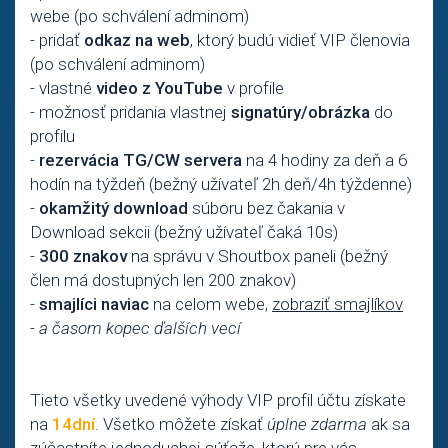
webe (po schválení adminom)
- pridať
odkaz na web
, ktorý budú vidieť VIP členovia
(po schválení adminom)
- vlastné
video z YouTube
v profile
- možnosť pridania vlastnej
signatúry/obrázka
do
profilu
-
rezervácia TG/CW servera
na 4 hodiny za deň a 6
hodín na týždeň (bežný užívateľ 2h deň/4h týždenne)
-
okamžitý download
súboru bez čakania v
Download sekcii (bežný užívateľ čaká 10s)
-
300 znakov
na správu v Shoutbox paneli (bežný
člen má dostupných len 200 znakov)
-
smajlíci naviac
na celom webe,
zobraziť smajlíkov
-
a časom kopec ďalších vecí
Tieto všetky uvedené výhody VIP profil účtu získate
na
14dní
. Všetko môžete získať
úplne zdarma
ak sa
zúčastníte jednoduchej súťaže, ktorú pre vás