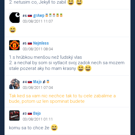
2. netusim co, Jekyll to zabil
grAwp
#6
03/08/2011 11:07
Nejmless
#5
03/08/2011 08:04
1.s hrúbkou menšou než ľudský vlas
2. a nechal by som si vytlacit svoj zadok nech sa mozem
stale pozerat aky ho mam krasny
Majo
#4
03/08/2011 07:04
Tak ked sa vam nic nechce tak to tu cele zabalime a
bude, potom uz len spominat budete
Bejo
#3
03/08/2011 01:11
komu sa to chce že