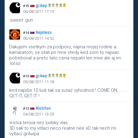
grAwp
#15
06/08/2011 17:10
:sweet :gun
Nejmless
#14
06/08/2011 14:52
Dakujem vsetkym za podporu, najma mojej rodine a
kamaratom, ze stali pri mne vtedy ked som to najviac
potreboval a preto tato cena nepatri len mne ale aj im
:lol:lol
grAwp
#13
05/08/2011 11:18
ked napiše 10 ludi tak sa sutaz vyhodnoti ! COME ON, .......
GET IT, GET IT !
Malchus
#12
04/08/2011 13:29
vrstva tensia nez ludsky vlas...
3D sak to my vitlaci neco realne nee xD tak nech mi
vytlaci grAwpa