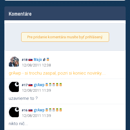
Komentáre
Pre pridanie komentára musíte byť prihlásený.
Majo
#18
12/08/2011 12:38
grAwp - si trochu zaspal, pozri si koniec novinky....
grAwp
#17
12/08/2011 11:39
uzavrieme to ?
grAwp
#16
12/08/2011 11:39
nikto nič...