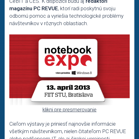
CeBIT a CES. K dispozícii budú aj
redaktori
magazínu PC REVUE
, ktorí radi poskytnú svoju
odbornú pomoc a vyriešia technologické problémy
návštevníkov v rôznych oblastiach.
klikni pre presmerovanie
Cieľom výstavy je priniesť najnovšie informácie
všetkým návštevníkom, nielen čitateľom PC REVUE
alebo nadšencom IT, ale aj širokej verejnosti.