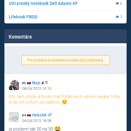
Ultratenký notebook Dell Adamo XP
6
Lifebook P8010
2
Komentáre
Pre pridanie komentára musíte byť prihlásený.
Majo
#5
08/04/2013 10:15
Kto tam pôjde a bude mať foťák nech spraví nejaké fotky
a dá ich potom do galérie
HaluzAK-47
#4
04/04/2013 18:58
ja pojdem tak 50 na 50