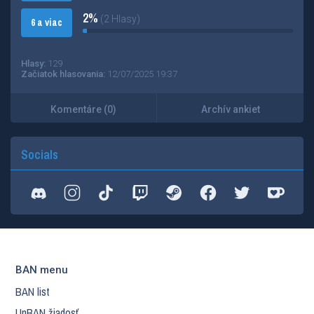
2%
(2 Hlasy)
6 a viac
Hlasy:
129
Začiatok hlasovania:
12/07/2025 19:37
Komentáre (0)
Archív ankiet
Socials
BAN menu
BAN list
UnBAN žiadosť