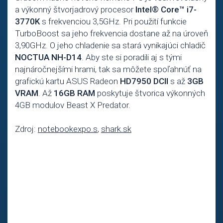
a výkonný štvorjadrový procesor
Intel® Core™ i7-
3770K
s frekvenciou 3,5GHz. Pri použití funkcie
TurboBoost sa jeho frekvencia dostane až na úroveň
3,90GHz. O jeho chladenie sa stará vynikajúci chladič
NOCTUA NH-D14
. Aby ste si poradili aj s tými
najnáročnejšími hrami, tak sa môžete spoľahnúť na
grafickú kartu ASUS Radeon
HD7950 DCII
s až
3GB
VRAM
. Až
16GB RAM
poskytuje štvorica výkonných
4GB modulov Beast X Predator.
Zdroj:
notebookexpo.s
,
shark.sk