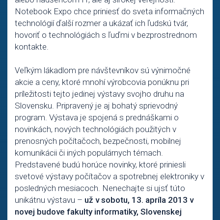
Notebook Expo chce priniesť do sveta informačných
technológií ďalší rozmer a ukázať ich ľudskú tvár,
hovoriť o technológiách s ľuďmi v bezprostrednom
kontakte.
Veľkým lákadlom pre návštevníkov sú výnimočné
akcie a ceny, ktoré mnohí výrobcovia ponúknu pri
príležitosti tejto jedinej výstavy svojho druhu na
Slovensku. Pripravený je aj bohatý sprievodný
program. Výstava je spojená s prednáškami o
novinkách, nových technológiách použitých v
prenosných počítačoch, bezpečnosti, mobilnej
komunikácii či iných populárnych témach.
Predstavené budú horúce novinky, ktoré priniesli
svetové výstavy počítačov a spotrebnej elektroniky v
posledných mesiacoch. Nenechajte si ujsť túto
unikátnu výstavu –
už v sobotu, 13. apríla 2013 v
novej budove fakulty informatiky, Slovenskej