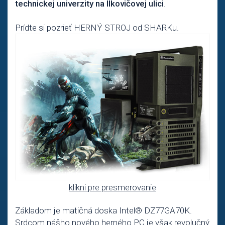
technickej univerzity na Ilkovičovej ulici
.
Prídte si pozrieť HERNÝ STROJ od SHARKu.
klikni pre presmerovanie
Základom je matičná doska Intel® DZ77GA70K.
Srdcom nášho nového herného PC je však revolučný