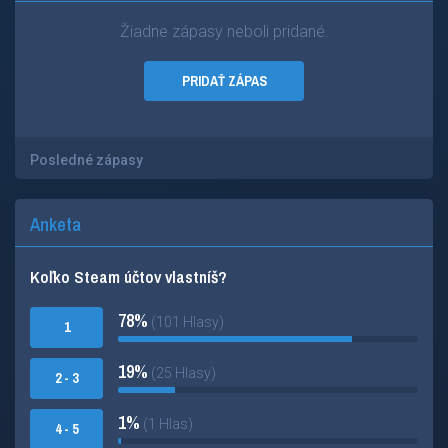
Žiadne zápasy neboli pridané.
PRIDAŤ ZÁPAS
Posledné zápasy
Anketa
Koľko Steam účtov vlastníš?
78%
(101 Hlasy)
1
19%
(25 Hlasy)
2 - 3
1%
(1 Hlas)
4 - 5