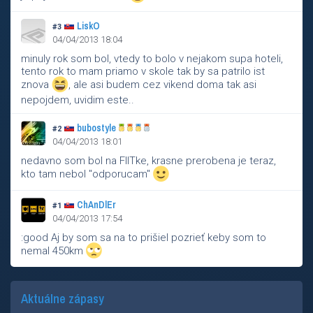
LiskO
#3
04/04/2013 18:04
minuly rok som bol, vtedy to bolo v nejakom supa hoteli,
tento rok to mam priamo v skole tak by sa patrilo ist
znova
, ale asi budem cez vikend doma tak asi
nepojdem, uvidim este..
bubostyle
#2
04/04/2013 18:01
nedavno som bol na FIITke, krasne prerobena je teraz,
kto tam nebol "odporucam"
ChAnDlEr
#1
04/04/2013 17:54
:good Aj by som sa na to prišiel pozrieť keby som to
nemal 450km
Aktuálne zápasy