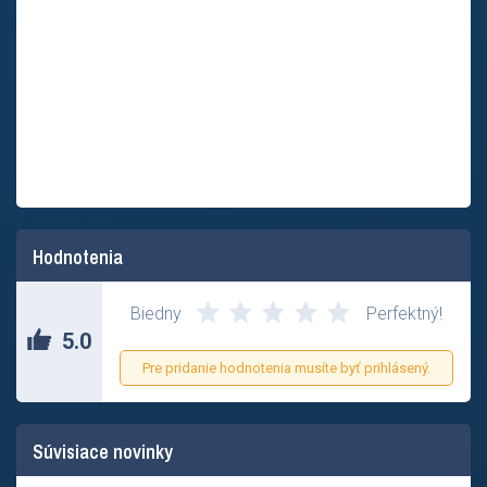
Hodnotenia
Biedny
Perfektný!
5.0
Pre pridanie hodnotenia musíte byť prihlásený.
Súvisiace novinky