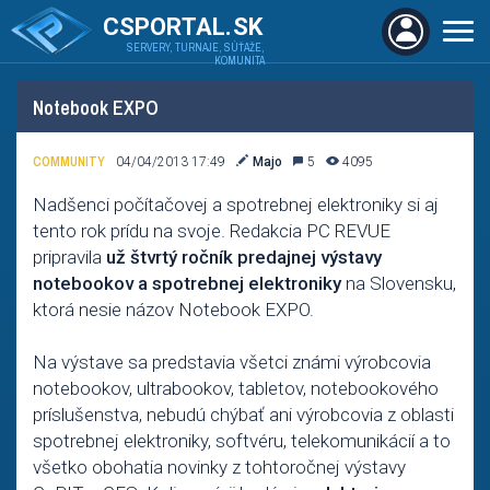
CSPORTAL.SK
SERVERY, TURNAJE, SÚŤAŽE,
KOMUNITA
Notebook EXPO
COMMUNITY
04/04/2013 17:49
Majo
5
4095
Nadšenci počítačovej a spotrebnej elektroniky si aj
tento rok prídu na svoje. Redakcia PC REVUE
pripravila
už štvrtý ročník predajnej výstavy
notebookov a spotrebnej elektroniky
na Slovensku,
ktorá nesie názov Notebook EXPO.
Na výstave sa predstavia všetci známi výrobcovia
notebookov, ultrabookov, tabletov, notebookového
príslušenstva, nebudú chýbať ani výrobcovia z oblasti
spotrebnej elektroniky, softvéru, telekomunikácií a to
všetko obohatia novinky z tohtoročnej výstavy