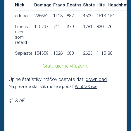
Nick
Damage
Frags
Deaths
Shots
Hits
Headshots
adqpo
226652
1423
887
4509
1613
154
time is
115797
741
379
1781
830
76
over!
som
retard
Saplaste
154359
1026
688
2623
1115
88
Gratulujeme víťazom.
Úplné štatistiky hráčov csstats.dat:
download
Na prezretie štatistík môžete použiť
WinCSX.exe
gL & hF