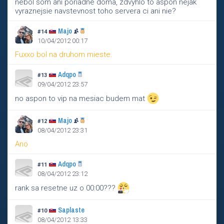
nebol som ani poriadne doma, zdvyhlo to aspon nejak
vyraznejsie navstevnost toho servera ci ani nie?
Majo
#14
10/04/2012 00:17
Fuxxo bol na druhom mieste.
Adqpo
#13
09/04/2012 23:57
no aspon to vip na mesiac budem mat
Majo
#12
08/04/2012 23:31
Ano
Adqpo
#11
08/04/2012 23:12
rank sa resetne uz o 00:00???
Saplaste
#10
08/04/2012 13:33