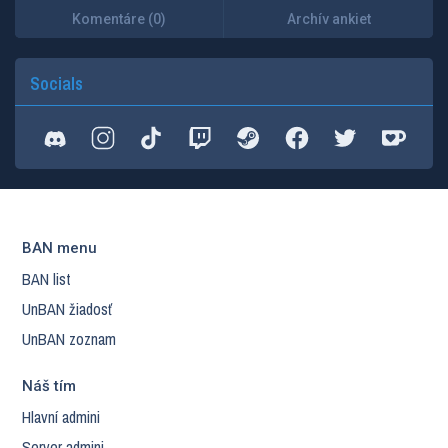
Komentáre (0)
Archív ankiet
Socials
BAN menu
BAN list
UnBAN žiadosť
UnBAN zoznam
Náš tím
Hlavní admini
Server admini