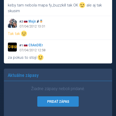
keby tam nebola mapa fy_buzzkill tak OK
ale aj tak
skusim
Majo
#2
07/04/2012 13:01
Tak tak
ChAnDlEr
#1
07/04/2012 12:58
za pokus to stojí
Aktuálne zápasy
Žiadne zápasy neboli pridané.
PRIDAŤ ZÁPAS