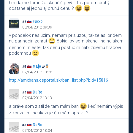
hm dajme tomu že skončíš prvý .. tak potom druhý
dostane aj jednu aj druhú cenu ?
Fuxxo
#6
08/04/2012 09:39
v pondelok nesluzim, nemam prisluzbu, takze asi pridem
na par hodin zahrat
ôokial by som skoncil na nejakom
cennom mieste, tak cenu postupim nablizsiemu hracovi
podomnou
Majo
#5
07/04/2012 13:26
http://amxbans.csportal.sk/ban_list.php?bid=15816
DuRo
#4
07/04/2012 13:13
a práve som zistil že tam mám ban
keď nemám výpis
z konzoi mi neukazuje čo mám spravit ?
DuRo
#3
07/04/2012 13:04