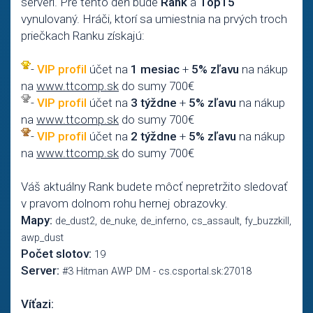
serveri. Pre tento deň bude
Rank
a
Top15
vynulovaný. Hráči, ktorí sa umiestnia na prvých troch
priečkach Ranku získajú:
-
VIP profil
účet na
1 mesiac
+
5% zľavu
na nákup
na
www.ttcomp.sk
do sumy 700€
-
VIP profil
účet na
3 týždne
+
5% zľavu
na nákup
na
www.ttcomp.sk
do sumy 700€
-
VIP profil
účet na
2 týždne
+
5% zľavu
na nákup
na
www.ttcomp.sk
do sumy 700€
Váš aktuálny Rank budete môcť nepretržito sledovať
v pravom dolnom rohu hernej obrazovky.
Mapy:
de_dust2, de_nuke, de_inferno, cs_assault, fy_buzzkill,
awp_dust
Počet slotov:
19
Server:
#3 Hitman AWP DM - cs.csportal.sk:27018
Víťazi: