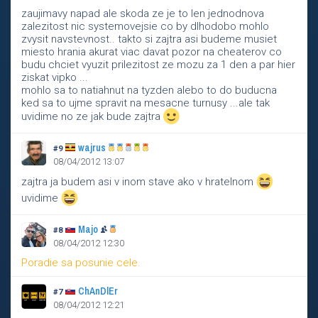
zaujimavy napad ale skoda ze je to len jednodnova
zalezitost nic systemovejsie co by dlhodobo mohlo
zvysit navstevnost.. takto si zajtra asi budeme musiet
miesto hrania akurat viac davat pozor na cheaterov co
budu chciet vyuzit prilezitost ze mozu za 1 den a par hier
ziskat vipko ...
mohlo sa to natiahnut na tyzden alebo to do buducna
ked sa to ujme spravit na mesacne turnusy ...ale tak
uvidime no ze jak bude zajtra
wajrus
#9
08/04/2012 13:07
zajtra ja budem asi v inom stave ako v hratelnom
uvidime
Majo
#8
08/04/2012 12:30
Poradie sa posunie cele.
ChAnDlEr
#7
08/04/2012 12:21