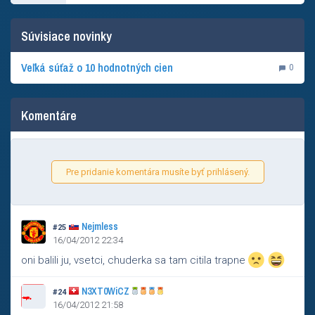
Súvisiace novinky
Veľká súťaž o 10 hodnotných cien
0
Komentáre
Pre pridanie komentára musíte byť prihlásený.
Nejmless
#25
16/04/2012 22:34
oni balili ju, vsetci, chuderka sa tam citila trapne
N3XT0WiCZ
#24
16/04/2012 21:58