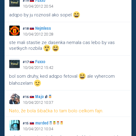
Fuxxo
#19
10/04/2012 20:54
adqpo by ju roznosil ako sopel
Nejmless
#18
10/04/2012 20:28
ste mali stastie ze dasenka nemala cas lebo by vas
vsetkych rozbila
Fuxxo
#17
10/04/2012 15:42
bol som druhy, ked adqpo fetoval
ale vyhercom
blahozelam
Majo
#16
10/04/2012 10:37
Nato, že bola šibačka to tam bolo celkom fajn.
murded
#15
10/04/2012 10:34