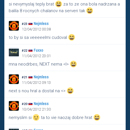
si nevymyslaj teply brat
za to ze ona bola nadrzana a
balila 8 rocnych chalanov na serveri tak
Nejmless
#23
12/04/2012 00:38
to by si sa veeeeelmi cudoval
Fuxxo
#22
11/04/2012 23:01
mna neodrbes, NEXT nema <l>
Nejmless
#21
11/04/2012 09:13
next s nou hral a dostal na <>
Nejmless
#20
10/04/2012 21:30
nemyslim si
ta to vie naozaj dobre hrat