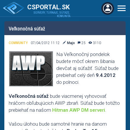
CSPORTAL.SK
SERVERY, TURNAJE, SÚŤAŽE,
KOMUNITA
Veľkonočná súťaž
COMMUNITY
07/04/2012 11:12
Majo
25
3110
Na Veľkonočný pondelok
budete môcť okrem šibania
dievčat aj súťažiť. Súťaž bude
prebiehať celý deň
9.4.2012
do polnoci.
Veľkonočná súťaž
bude viacmenej vyhovovať
hráčom obľubujúcich AWP zbraň. Súťaž bude totižto
prebiehať na našom
Hitman AWP DM serveri
.
Vašou úlohou bude samotné hranie na danom