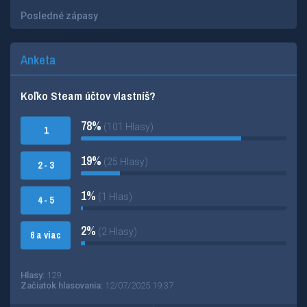
Posledné zápasy
Anketa
Koľko Steam účtov vlastníš?
78%
(101 Hlasy)
1
19%
(25 Hlasy)
2 - 3
1%
(1 Hlas)
4 - 5
2%
(2 Hlasy)
6 a viac
Hlasy:
129
Začiatok hlasovania:
12/07/2025 19:37