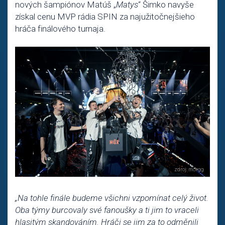
nových šampiónov Matúš „
Matys
“ Šimko navyše
získal cenu MVP rádia SPIN za najužitočnejšieho
hráča finálového turnaja.
„Na tohle finále budeme všichni vzpomínat celý život.
Oba týmy burcovaly své fanoušky a ti jim to vraceli
hlasitým skandováním. Hráči se jim za to odměnili