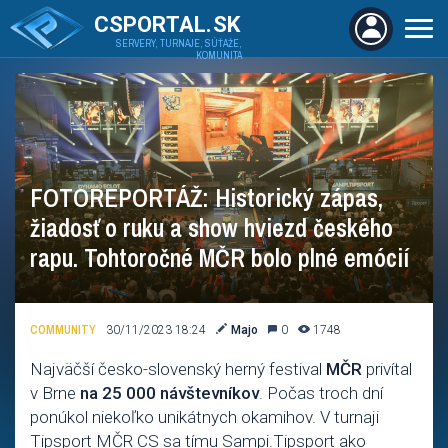
CSPORTAL.SK
SERVERY, TURNAJE, SÚŤAŽE,
KOMUNITA
FOTOREPORTÁŽ: Historický zápas,
žiadosť o ruku a show hviezd českého
rapu. Tohtoročné MČR bolo plné emócií
COMMUNITY
30/11/2023 18:24
Majo
0
1748
Najväčší česko-slovenský herný festival
MČR
privítal
v Brne
na 25 000 návštevníkov
. Počas troch dní
ponúkol niekoľko unikátnych okamihov. V turnaji
Tipsport MČR CS sa tímu Sampi.Tipsport ako