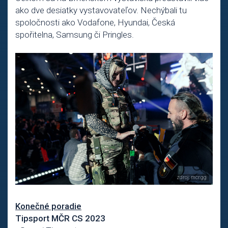
ako dve desiatky vystavovateľov. Nechýbali tu
spoločnosti ako Vodafone, Hyundai, Česká
spořitelna, Samsung či Pringles.
Konečné poradie
Tipsport MČR CS 2023