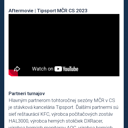
Aftermovie | Tipsport MČR CS 2023
Partneri turnajov
Hlavným partnerom tohtoročnej sezóny MČR v CS
je stávková kancelária Tipsport. Ďalšími partnermi sú
sieť reštaurácií KFC, výrobca počítačových zostáv
HAL3000, výrobca herných stoličiek DXRacer,
výrobca herných monitorov AOC, výrobca herných