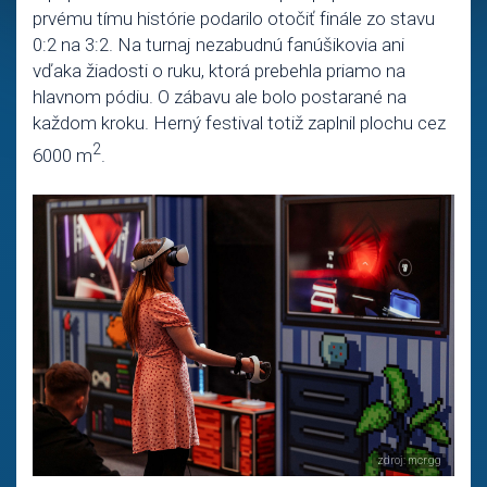
prvému tímu histórie podarilo otočiť finále zo stavu
0:2 na 3:2. Na turnaj nezabudnú fanúšikovia ani
vďaka žiadosti o ruku, ktorá prebehla priamo na
hlavnom pódiu. O zábavu ale bolo postarané na
každom kroku. Herný festival totiž zaplnil plochu cez
2
6000 m
.