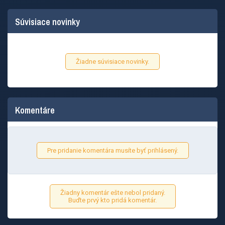
Súvisiace novinky
Žiadne súvisiace novinky.
Komentáre
Pre pridanie komentára musíte byť prihlásený.
Žiadny komentár ešte nebol pridaný.
Buďte prvý kto pridá komentár.