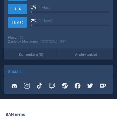
1%
(1 Hlas)
4 - 5
2%
(2 Hlasy)
6 a viac
Hlasy:
129
Začiatok hlasovania:
12/07/2025 19:37
Komentáre (0)
Archív ankiet
Socials
BAN menu