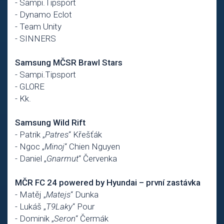
- Sampi.Tipsport
- Dynamo Eclot
- Team Unity
- SINNERS
Samsung MČSR Brawl Stars
- Sampi.Tipsport
- GLORE
- Kk.
Samsung Wild Rift
- Patrik „
Patres
“ Křešťák
- Ngoc „
Minoj
“ Chien Nguyen
- Daniel „
Gnarmut
“ Červenka
MČR FC 24 powered by Hyundai – první zastávka
- Matěj „
Matejs
“ Dunka
- Lukáš „
T9Laky
“ Pour
- Dominik „
Seron
“ Čermák