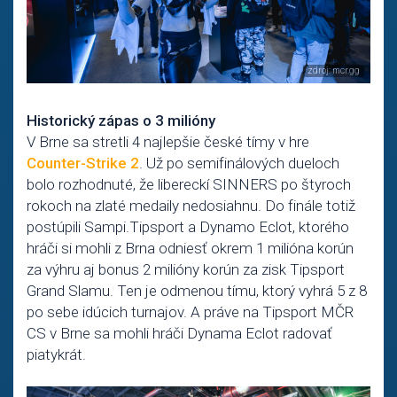
Historický zápas o 3 milióny
V Brne sa stretli 4 najlepšie české tímy v hre
Counter-Strike 2
. Už po semifinálových dueloch
bolo rozhodnuté, že libereckí SINNERS po štyroch
rokoch na zlaté medaily nedosiahnu. Do finále totiž
postúpili Sampi.Tipsport a Dynamo Eclot, ktorého
hráči si mohli z Brna odniesť okrem 1 milióna korún
za výhru aj bonus 2 milióny korún za zisk Tipsport
Grand Slamu. Ten je odmenou tímu, ktorý vyhrá 5 z 8
po sebe idúcich turnajov. A práve na Tipsport MČR
CS v Brne sa mohli hráči Dynama Eclot radovať
piatykrát.