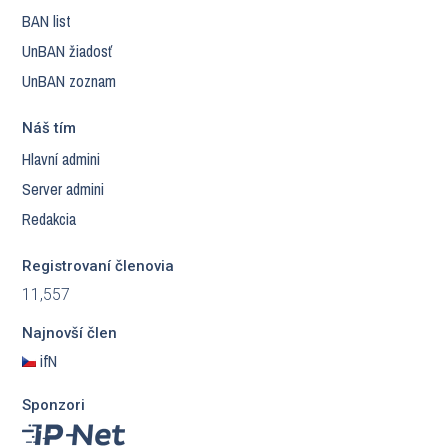
BAN list
UnBAN žiadosť
UnBAN zoznam
Náš tím
Hlavní admini
Server admini
Redakcia
Registrovaní členovia
11,557
Najnovší člen
ifN
Sponzori