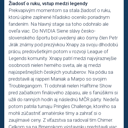
Žiadosť o ruku, vstup medzi legendy
Prekvapivým momentom sa stala žiadosť o ruku,
ktorú úplne zaplnené hľadisko ocenilo poriadnym
fandením. Na hlavný stage sa toho odohralo ale
oveľa viac. Do NVIDIA Siene slávy česko-
slovenského športu bol uvedený ako ôsmy člen Petr
Jirák známy pod prezývkou Xnapy za svoju dlhodobú
prácu, predovšetkým potom v rozvoji League of
Legends komunity. Xnapy patrí medzi najvýraznejšie
osobnosti nielen herného sveta, ale aj medzi
najúspešnejších českých youtuberov. Na pódiu sa
predstavili aj rapperi Maniak a Marpo so svojim
Troublegangom. Tí odohrali nielen Halftime Show
pred začiatkom finálového zápasu, ale s fanúšikmi si
užili do ranných hodín aj následnú MČR párty. Nedeľa
potom patrila turnaju Pringles Challenge, ktorého sa
mohli zúčastniť amatérske tímy a zahrať si o
zaujímavé ceny. Z víťazstva sa radoval tím Chimer.
Celkom sa na Brnenskom výstavisku predstavili viac