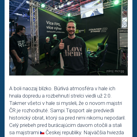
A boli naozaj blízko. Búrlivá atmosféra v hale ich
hnala dopredu a rozbehnutí strelci viedli už 2:0.
Takmer všetci v hale si mysleli, že o novom majstri
ČR je rozhodnuté. Sampi.Tipsport ale predviedli
historický obrat, ktorý sa pred nimi nikomu nepodaril.
Celý priebeh pred burácajúcim davom otočili a stali
sa majstrami
Českej republiky. Najväčšia hviezda