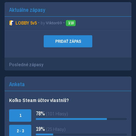
Aktuálne zápasy
LOBBY 5v5
•
•
by
Viktor69
1/10
PRIDAŤ ZÁPAS
Posledné zápasy
Anketa
Koľko Steam účtov vlastníš?
78%
(101 Hlasy)
1
19%
(25 Hlasy)
2 - 3