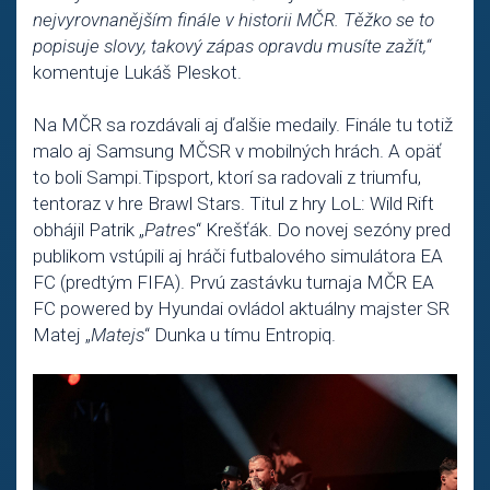
nejvyrovnanějším finále v historii MČR. Těžko se to
popisuje slovy, takový zápas opravdu musíte zažít,“
komentuje Lukáš Pleskot.
Na MČR sa rozdávali aj ďalšie medaily. Finále tu totiž
malo aj Samsung MČSR v mobilných hrách. A opäť
to boli Sampi.Tipsport, ktorí sa radovali z triumfu,
tentoraz v hre Brawl Stars. Titul z hry LoL: Wild Rift
obhájil Patrik „
Patres
“ Krešťák. Do novej sezóny pred
publikom vstúpili aj hráči futbalového simulátora EA
FC (predtým FIFA). Prvú zastávku turnaja MČR EA
FC powered by Hyundai ovládol aktuálny majster SR
Matej „
Matejs
“ Dunka u tímu Entropiq.