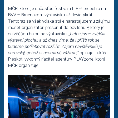
MČR, ktoré je súčasťou festivalu LIFE!, prebehlo na
BVV – Brnenskom výstavisku už deviatykrát.
Tentoraz sa však vďaka stále narastajúcemu záujmu
museli organizátori presunúť do pavilónu P, ktorý je
najväčšou halou na výstavisku.
„Letos jsme zvětšili
výstavní plochu, a už dnes víme, že i příští rok se
budeme potřebovat rozšířit. Zájem návštěvníků je
obrovský, čehož si nesmírně vážíme,“
opisuje Lukáš
Pleskot, výkonný riaditeľ agentúry PLAYzone, ktorá
MČR organizuje.