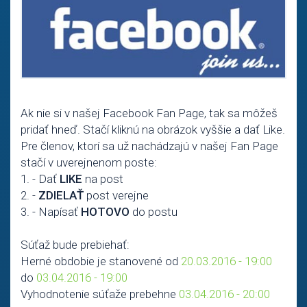
Ak nie si v našej Facebook Fan Page, tak sa môžeš
pridať hneď. Stačí kliknú na obrázok vyššie a dať Like.
Pre členov, ktorí sa už nachádzajú v našej Fan Page
stačí v uverejnenom poste:
1. - Dať
LIKE
na post
2. -
ZDIELAŤ
post verejne
3. - Napísať
HOTOVO
do postu
Súťaž bude prebiehať:
Herné obdobie je stanovené od
20.03.2016 - 19:00
do
03.04.2016 - 19:00
Vyhodnotenie súťaže prebehne
03.04.2016 - 20:00