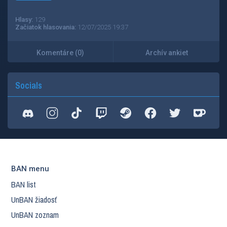
Hlasy:
129
Začiatok hlasovania:
12/07/2025 19:37
Komentáre (0)
Archív ankiet
Socials
BAN menu
BAN list
UnBAN žiadosť
UnBAN zoznam