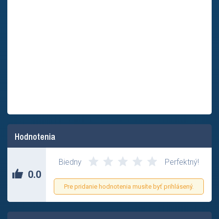
Hodnotenia
Zatial nikto neohodnotil tento príspevok.
Biedny
Perfektný!
0.0
Pre pridanie hodnotenia musíte byť prihlásený.