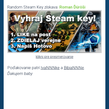
Random Steam Key získava:
Roman Ďüröši
klikni pre presmerovanie
Poďakovanie patrí
IvaNNNke
a
BibiaNNNe
.
Ďakujem baby