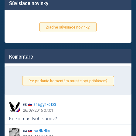
Súvisiace novinky
Žiadne súvisiace novinky.
Komentáre
Pre pridanie komentára musíte byť prihlásený.
shagynko123
#5
26/03/2016 07:01
Kolko mas tych klucov?
IvaNNNka
#4