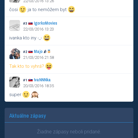
22/03/2016 13:26
čosi
ja to nemôžem byt
IgorkoMovies
#3
22/03/2016 13:23
ivanka kto iny -_-
Majo
#2
21/03/2016 21:58
Tak kto to vyhrá?
IvaNNNka
#1
20/03/2016 18:35
super
Aktuálne zápasy
Žiadne zápasy neboli pridané.