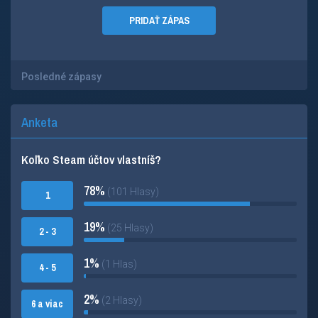
PRIDAŤ ZÁPAS
Posledné zápasy
Anketa
Koľko Steam účtov vlastníš?
78%
(101 Hlasy)
1
19%
(25 Hlasy)
2 - 3
1%
(1 Hlas)
4 - 5
2%
(2 Hlasy)
6 a viac