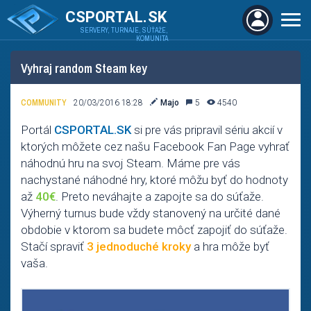
CSPORTAL.SK
SERVERY, TURNAJE, SÚŤAŽE,
KOMUNITA
Vyhraj random Steam key
COMMUNITY
20/03/2016 18:28
Majo
5
4540
Portál
CSPORTAL.SK
si pre vás pripravil sériu akcií v
ktorých môžete cez našu Facebook Fan Page vyhrať
náhodnú hru na svoj Steam. Máme pre vás
nachystané náhodné hry, ktoré môžu byť do hodnoty
až
40€
. Preto neváhajte a zapojte sa do súťaže.
Výherný turnus bude vždy stanovený na určité dané
obdobie v ktorom sa budete môcť zapojiť do súťaže.
Stačí spraviť
3 jednoduché kroky
a hra môže byť
vaša.