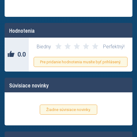
Hodnotenia
Zatial nikto neohodnotil tento príspevok.
Biedny
Perfektný!
0.0
Pre pridanie hodnotenia musíte byť prihlásený.
Súvisiace novinky
Žiadne súvisiace novinky.