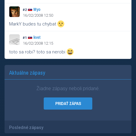
Myo
#2
16/02/2008 12:50
MarkY budes tu chybat
kvet
#1
16/02/2008 12:15
toto sa robi? toto sa nerobi
Aktuálne zápasy
Žiadne zápasy neboli pridané.
PRIDAŤ ZÁPAS
Posledné zápasy