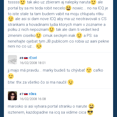
tsssss
tak ako uz zbieram aj nalepky naruta
ale
portal by sa mi teda robit necelo
nowic... no na ICQ je
to iste stale ta tam budem vabit na moju chlupatu ritku
ale asi si dam nove ICQ aby ma uz neotravovali s CS
strankami a hovadinami ludia ktorych mam v zozname a
polku z nich nepoznam
tak ale dam ti vediet ked
zmenim ciselko
cmuk seckym inak
a PS: sa
nenehajte ojebat tym JB publicom co robia uz aani pekne
neni no co uz...
rEset
#8
16/02/2008 18:01
jj majo má pravdu... marky budeš tu chývbať
cafko
btw: thx za všetko čo si ma naučil
n0wa
#7
16/02/2008 16:08
marosko si asi vytvara portal stranku o narute
isztenem, kazdopadne na icq sa vidime cica