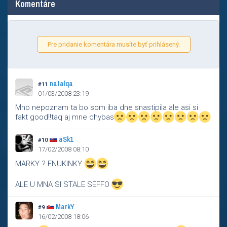
Komentáre
Pre pridanie komentára musíte byť prihlásený.
natalqa
#11
01/03/2008 23:19
Mno nepoznam ta bo som iba dne snastipila ale asi si
fakt good!!taq aj mne chybas
aSk1
#10
17/02/2008 08:10
MARKY ? FNUKINKY
ALE U MNA SI STALE SEFFO
MarkY
#9
16/02/2008 18:06