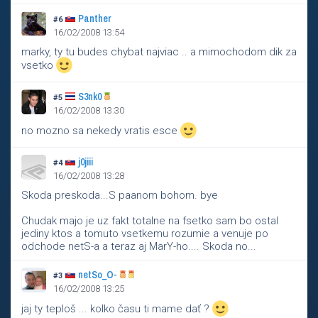
Panther
#6
16/02/2008 13:54
marky, ty tu budes chybat najviac .. a mimochodom dik za
vsetko
S3nk0
#5
16/02/2008 13:30
no mozno sa nekedy vratis esce
j0jiii
#4
16/02/2008 13:28
Skoda preskoda...S paanom bohom. bye
Chudak majo je uz fakt totalne na fsetko sam bo ostal
jediny ktos a tomuto vsetkemu rozumie a venuje po
odchode netS-a a teraz aj MarY-ho.... Skoda no...
netSo_O-
#3
16/02/2008 13:25
jaj ty teploš ... kolko času ti mame dať ?