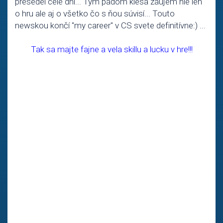
presedel celé dni... Tým pádom klesá záujem nie len
o hru ale aj o všetko čo s ňou súvisí... Touto
newskou končí "my career" v CS svete definitívne:) ...
Tak sa majte fajne a vela skillu a lucku v hre!!!