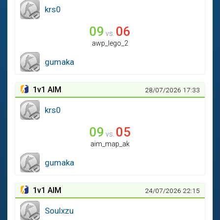
krs0
09
06
vs.
awp_lego_2
gumaka
1
v
1 AIM
28/07/2026 17:33
krs0
09
05
vs.
aim_map_ak
gumaka
1
v
1 AIM
24/07/2026 22:15
Soulxzu