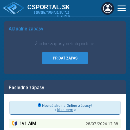
CSPORTAL.SK
SERVERY, TURNAJE, SÚŤAŽE,
KOMUNITA
Aktuálne zápasy
Žiadne zápasy neboli pridané.
PRIDAŤ ZÁPAS
Posledné zápasy
Nevieš ako na
Online zápasy
?
»
klikni sem
«
1
v
1 AIM
28/07/2026 17:38