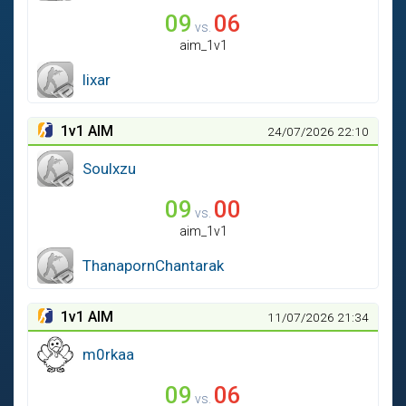
09
06
vs.
aim_1v1
lixar
1
v
1 AIM
24/07/2026 22:10
Soulxzu
09
00
vs.
aim_1v1
ThanapornChantarak
1
v
1 AIM
11/07/2026 21:34
m0rkaa
09
06
vs.