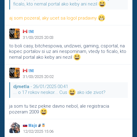
ficalo, kto nemal portal ako keby ani nezil
aj som pozeral, aky ucet sa logol pradavny
tNt
31/03/2025 20:03
to boli casy, bitchespowa, undzwei, gaming, csportal, na
kopec portalov si uz ani nespominam, vtedy to ficalo, kto
nemal portal ako keby ani nezil
tNt
31/03/2025 20:02
djmetla
- 26/01/2025 00:41
... o 17 rokov neskor... Cus
ako ide zivot?
ja som tu tiez pekne davno nebol, ale registracia
pozeram 2009
Majo
12/02/2025 15:06