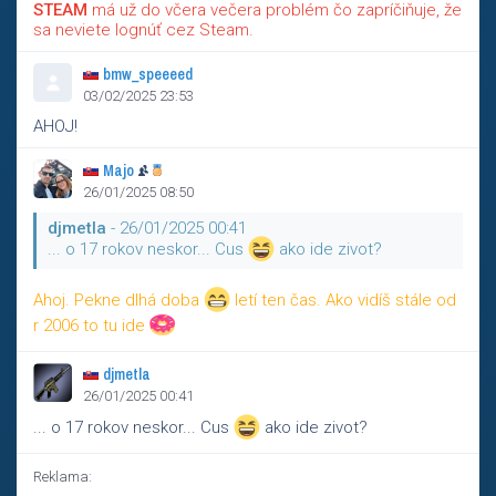
STEAM
má už do včera večera problém čo zapríčiňuje, že
sa neviete lognúť cez Steam.
bmw_speeeed
03/02/2025 23:53
AHOJ!
Majo
26/01/2025 08:50
djmetla
- 26/01/2025 00:41
... o 17 rokov neskor... Cus
ako ide zivot?
Ahoj. Pekne dlhá doba
letí ten čas. Ako vidíš stále od
r 2006 to tu ide
djmetla
26/01/2025 00:41
... o 17 rokov neskor... Cus
ako ide zivot?
Reklama: