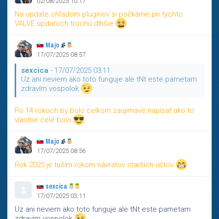
02/08/2025 10:17
Na update ohľadom pluginov si počkáme pri týchto
VALVE updatoch trochu dlhšie
Majo
17/07/2025 08:57
sexcica
- 17/07/2025 03:11
Uz ani neviem ako toto funguje ale tNt este pametam
zdravím vospolok
Po 14 rokoch by bolo celkom zaujimavé napísať ako to
vlastne celé bolo
Majo
17/07/2025 08:56
Rok 2025 je tuším rokom návratov starších účtov
sexcica
17/07/2025 03:11
Uz ani neviem ako toto funguje ale tNt este pametam
zdravím vospolok