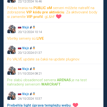
22/12/2024 16:46
Počas hrania na
PUBLIC oM
serveri môžete natrafiť na
zobrazenie
VIP kódu pre aktiváciu
. Za aktivované body
si zameníte
VIP profil
. gL&hF
Majo
20/12/2024 10:14
Všetky servery sú
LIVE
Majo
20/12/2024 01:37
Po VALVE update sa čaká na update pluginov.
Majo
31/10/2024 08:21
Pre slabú obsadenosť servera
ARENAS
je na test
nahradený serverom
WARCRAFT
.
Majo
24/10/2024 10:37
Prebehla light úprava templejtu webu.