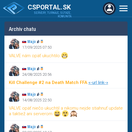
CSPORTAL.SK
SERVERY, TURNAJE, SÚŤAŽE,
KOMUNITA
Archív chatu
Majo
17/09/2025 07:50
VALVE nám opäť ukuchtilo
Majo
24/08/2025 20:56
Kill Challenge #2 na Death Match FFA
«-url link-»
Majo
14/08/2025 22:50
VALVE opäť niečo ukuchtil a nikomu nejde stiahnuť update
a taktiež ani serverom
Majo