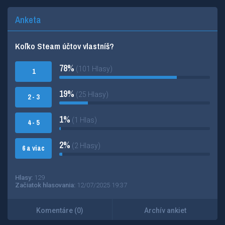
Anketa
Koľko Steam účtov vlastníš?
78%
(101 Hlasy)
1
19%
(25 Hlasy)
2 - 3
1%
(1 Hlas)
4 - 5
2%
(2 Hlasy)
6 a viac
Hlasy:
129
Začiatok hlasovania:
12/07/2025 19:37
Komentáre (0)
Archív ankiet