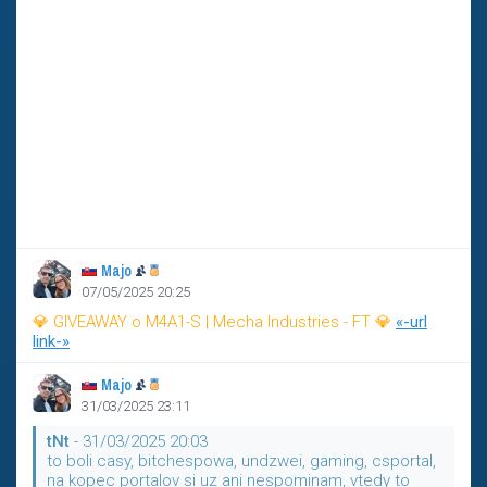
Majo
07/05/2025 20:25
💎 GIVEAWAY o M4A1-S | Mecha Industries - FT 💎
«-url
link-»
Majo
31/03/2025 23:11
tNt
- 31/03/2025 20:03
to boli casy, bitchespowa, undzwei, gaming, csportal,
na kopec portalov si uz ani nespominam, vtedy to