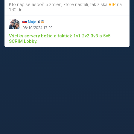
Kto napíše aspoň 5 zmien, ktoré nastali, tak získa
VIP
na
180 dní.
Majo
08/10/2024 17:29
Všetky servery bežia a taktiež 1v1 2v2 3v3 a 5v5
SCRIM Lobby.