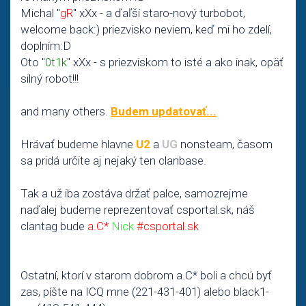
Michal "
gR
" xXx - a ďaľší staro-nový turbobot,
welcome back:) priezvisko neviem, keď mi ho zdelí,
doplním:D
Oto "
0t1k
" xXx - s priezviskom to isté a ako inak, opäť
silný robot!!!
and many others.
Budem updatovať...
Hrávať budeme hlavne
U2
a
UG
nonsteam, časom
sa pridá určite aj nejaký ten clanbase.
Tak a už iba zostáva držať palce, samozrejme
naďalej budeme reprezentovať csportal.sk, náš
clantag bude
a.C*
Nick
#csportal.sk
Ostatní, ktorí v starom dobrom a.C* boli a chcú byť
zas, píšte na ICQ mne (221-431-401) alebo black1-