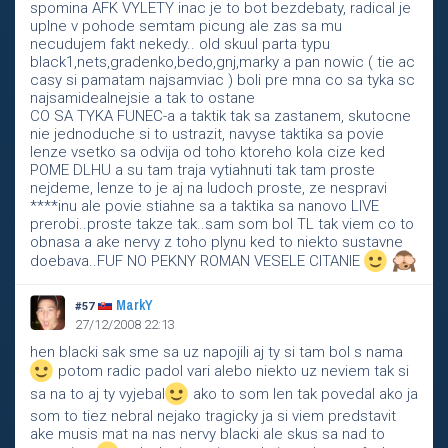
spomina AFK VYLETY inac je to bot bezdebaty, radical je
uplne v pohode semtam picung ale zas sa mu
necudujem fakt nekedy.. old skuul parta typu
black1,nets,gradenko,bedo,gnj,marky a pan nowic ( tie ac
casy si pamatam najsamviac ) boli pre mna co sa tyka sc
najsamidealnejsie a tak to ostane
CO SA TYKA FUNEC-a a taktik tak sa zastanem, skutocne
nie jednoduche si to ustrazit, navyse taktika sa povie
lenze vsetko sa odvija od toho ktoreho kola cize ked
POME DLHU a su tam traja vytiahnuti tak tam proste
nejdeme, lenze to je aj na ludoch proste, ze nespravi
****inu ale povie stiahne sa a taktika sa nanovo LIVE
prerobi..proste takze tak..sam som bol TL tak viem co to
obnasa a ake nervy z toho plynu ked to niekto sustavne
doebava..FUF NO PEKNY ROMAN VESELE CITANIE
MarkY
#57
27/12/2008 22:13
hen blacki sak sme sa uz napojili aj ty si tam bol s nama
potom radic padol vari alebo niekto uz neviem tak si
sa na to aj ty vyjebal
ako to som len tak povedal ako ja
som to tiez nebral nejako tragicky ja si viem predstavit
ake musis mat na nas nervy blacki ale skus sa nad to