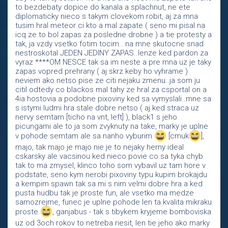
to bezdebaty dopice do kanala a splachnut, ne ete
diplomaticky nieco s takym clovekom robit, aj za mna
tusim hral meteor ci kto a mal zapate ( seno mi pisal na
icq ze to bol zapas za posledne drobne ) a tie protesty a
tak, ja vzdy vsetko fotim tocim.. na mne skutocne snad
nestroskotal JEDEN JEDINY ZAPAS..lenze ked pardon za
vyraz ****OM NESCE tak sa im neste a pre mna uz je taky
zapas vopred prehrany ( aj skrz keby ho vyhrame )
neviem ako netso pise ze citi nejaku zmenu..ja som ju
citil odtedy co blackos mal tahy ze hral za csportal on a
4ia hostovia a podobne pixoviny ked sa vymyslali..mne sa
s istymi ludmi hra stale dobre netso ( aj ked straca uz
nervy semtam [ticho na vnt, left] ), black1 s jeho
picungami ale to ja som zvyknuty na take, marky je uplne
v pohode semtam ale sa nanho vyburim
[cmuk
],
majo, tak majo je majo nie je to nejaky herny ideal
cskarsky ale vacsinou ked nieco povie co sa tyka chyb
tak to ma zmysel, klinco toho som vybavil uz tam hore v
podstate, seno kym nerobi pixoviny typu kupim brokajdu
a kempim spawn tak sa mi s nim velmi dobre hra a ked
pusta hudbu tak je proste fun, ale vsetko ma medze
samozrejme, funec je uplne pohode len ta kvalita mikraku
proste
, ganjabus - tak s tibykem kryjeme bomboviska
uz od 3och rokov to netreba riesit, len tie jeho ako marky