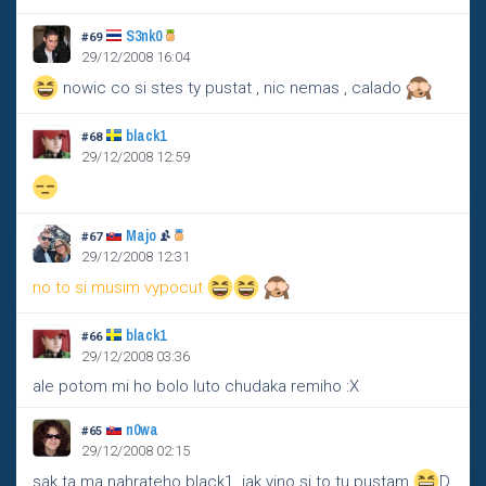
S3nk0
#69
29/12/2008 16:04
nowic co si stes ty pustat , nic nemas , calado
black1
#68
29/12/2008 12:59
Majo
#67
29/12/2008 12:31
no to si musim vypocut
black1
#66
29/12/2008 03:36
ale potom mi ho bolo luto chudaka remiho :X
n0wa
#65
29/12/2008 02:15
sak ta ma nahrateho black1..jak vino si to tu pustam
D