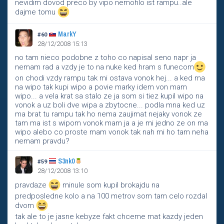
nevidim dovod preco by vipo nemohlo ist rampu..ale
dajme tomu
MarkY
#60
28/12/2008 15:13
no tam nieco podobne z toho co napisal seno napr ja
nemam rad a vzdy je to na nuke ked hram s funecom
on chodi vzdy rampu tak mi ostava vonok hej... a ked ma
na wipo tak kupi wipo a povie marky idem von mam
wipo... a vela krat sa stalo ze ja som si tiez kupil wipo na
vonok a uz boli dve wipa a zbytocne... podla mna ked uz
ma brat tu rampu tak ho nema zaujimat nejaky vonok ze
tam ma ist s wipom vonok mam ja a je mi jedno ze on ma
wipo alebo co proste mam vonok tak nah mi ho tam neha
nemam pravdu?
S3nk0
#59
28/12/2008 13:10
pravdaze
minule som kupil brokajdu na
predposledne kolo a na 100 metrov som tam celo rozdal
dvom
tak ale to je jasne kebyze fakt chceme mat kazdy jeden