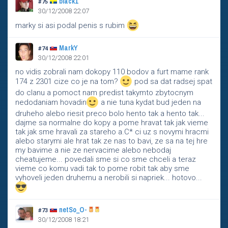
black1
#75
30/12/2008 22:07
marky si asi podal penis s rubim
MarkY
#74
30/12/2008 22:01
no vidis zobrali nam dokopy 110 bodov a furt mame rank
174 z 2301 cize co je na tom?
pod sa dat radsej spat
do clanu a pomoct nam predist takymto zbytocnym
nedodaniam hovadin
a nie tuna kydat bud jeden na
druheho alebo riesit preco bolo hento tak a hento tak...
dajme sa normalne do kopy a pome hravat tak jak vieme
tak jak sme hravali za stareho a.C* ci uz s novymi hracmi
alebo starymi ale hrat tak ze nas to bavi, ze sa na tej hre
my bavime a nie ze nervacime alebo nebodaj
cheatujeme... povedali sme si co sme chceli a teraz
vieme co komu vadi tak to pome robit tak aby sme
vyhoveli jeden druhemu a nerobili si napriek... hotovo...
netSo_O-
#73
30/12/2008 18:21