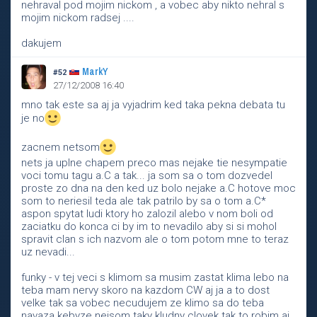
nehraval pod mojim nickom , a vobec aby nikto nehral s
mojim nickom radsej ....
dakujem
MarkY
#52
27/12/2008 16:40
mno tak este sa aj ja vyjadrim ked taka pekna debata tu
je no
zacnem netsom
nets ja uplne chapem preco mas nejake tie nesympatie
voci tomu tagu a.C a tak... ja som sa o tom dozvedel
proste zo dna na den ked uz bolo nejake a.C hotove moc
som to neriesil teda ale tak patrilo by sa o tom a.C*
aspon spytat ludi ktory ho zalozil alebo v nom boli od
zaciatku do konca ci by im to nevadilo aby si si mohol
spravit clan s ich nazvom ale o tom potom mne to teraz
uz nevadi...
funky - v tej veci s klimom sa musim zastat klima lebo na
teba mam nervy skoro na kazdom CW aj ja a to dost
velke tak sa vobec necudujem ze klimo sa do teba
navaza kebyze nejsom taky kludny clovek tak to robim aj