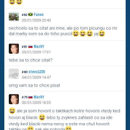
Funec
#82
05/01/2009 20:40
nechcelo sa to citat ani mne, ale po tom picungu co mi
dal marky som sa do toho puscil
jaj
MarkY
#81
05/01/2009 17:31
tebe sa to chce citat?
stevo1235
#80
04/01/2009 14:47
omg vam sa to chce pisat
MarkY
#79
03/01/2009 16:35
ale ja som hovoril o taktikach kotre hovoris vtedy ked
hovori aj blacki
lebo ty zvyknes zahlasit co sa ide
vtedy ked blacki nema nervy a este ma chut hovorit
taktiky on
sak ale pohoda