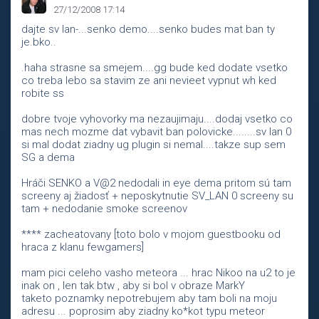
27/12/2008 17:14
dajte sv lan-...senko demo....senko budes mat ban ty
je.bko..
.haha strasne sa smejem....gg bude ked dodate vsetko
co treba lebo sa stavim ze ani nevieet vypnut wh ked
robite ss
dobre tvoje vyhovorky ma nezaujimaju....dodaj vsetko co
mas nech mozme dat vybavit ban polovicke........sv lan 0
si mal dodat ziadny ug plugin si nemal....takze sup sem
SG a dema
Hráči SENKO a V@2 nedodali in eye dema pritom sú tam
screeny aj žiadosť + neposkytnutie SV_LAN 0 screeny su
tam + nedodanie smoke screenov
**** zacheatovany [toto bolo v mojom guestbooku od
hraca z klanu fewgamers]
mam pici celeho vasho meteora ... hrac Nikoo na u2 to je
inak on , len tak btw , aby si bol v obraze MarkY
taketo poznamky nepotrebujem aby tam boli na moju
adresu ... poprosim aby ziadny ko*kot typu meteor