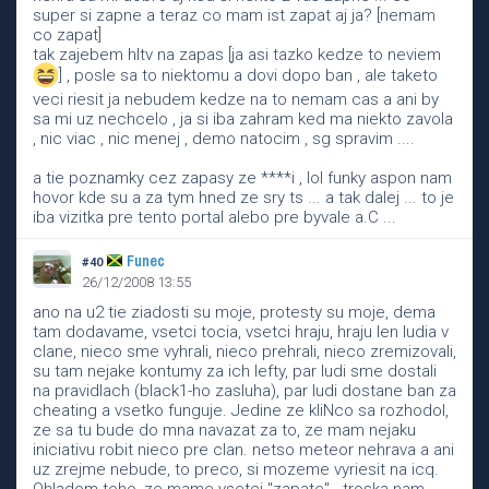
super si zapne a teraz co mam ist zapat aj ja? [nemam
co zapat]
tak zajebem hltv na zapas [ja asi tazko kedze to neviem
] , posle sa to niektomu a dovi dopo ban , ale taketo
veci riesit ja nebudem kedze na to nemam cas a ani by
sa mi uz nechcelo , ja si iba zahram ked ma niekto zavola
, nic viac , nic menej , demo natocim , sg spravim ....
a tie poznamky cez zapasy ze ****i , lol funky aspon nam
hovor kde su a za tym hned ze sry ts ... a tak dalej ... to je
iba vizitka pre tento portal alebo pre byvale a.C ...
Funec
#40
26/12/2008 13:55
ano na u2 tie ziadosti su moje, protesty su moje, dema
tam dodavame, vsetci tocia, vsetci hraju, hraju len ludia v
clane, nieco sme vyhrali, nieco prehrali, nieco zremizovali,
su tam nejake kontumy za ich lefty, par ludi sme dostali
na pravidlach (black1-ho zasluha), par ludi dostane ban za
cheating a vsetko funguje. Jedine ze kliNco sa rozhodol,
ze sa tu bude do mna navazat za to, ze mam nejaku
iniciativu robit nieco pre clan. netso meteor nehrava a ani
uz zrejme nebude, to preco, si mozeme vyriesit na icq.