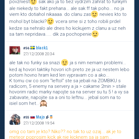
povzniest
sak ako ja to tiez vydrzim zahrat to funkym
ale niekedy to fakt prehana... ale sak ff tak poho... no ja
viem kto dotiahol nikaaaa. do clanu zas
nevies kto to
mohol byt blackii?
vcera sme si z toho robili prdel
kedze sa nehralo ale dnes ho kickujem z clanu a uz neh
sa tam nepridava..... dik za pochopenie
black1
#56
27/12/2008 20:34
ale tak no funky sa snazi
ja s nim nemam problemi...
ked aj hovori taktiky hovori ich preto ze ja uz nestem lebo
potom hovno hram ked len vypravam co a ako...
K tomu cw co som "leftol" ste sa jebali na ZOMBIKU s
radicom, 5 enemy na servery a ja > cakame 2min > stale
hovorim radic marky napojte sa na server su tu 5 ! a vy sa
zabavate, napojite sa a oni to leftnu... jebal som na to
isiel som het...
Majo
#55
27/12/2008 19:54
omg co tam je kto? Niko?? no tak to uz ozaj... ak je to
meteor poprosim kick ak nie kicknem sa ja sam...