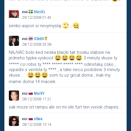
black1
#64
29/12/2008 01:43
senko aspon si nevymyslaj
,
S3nk0
#63
28/12/2008 23:58
NAJVAC bolo ked neska blacki tak trosku slabsie na
jedneho typka vyskocil
3 minuty vkuse ty
***** co robis ty **** ***** ***** **** odinstaluj csko ,
vypadni s ventrila ty **** , a take neco podobne 3 minuty
vkuse.....
som tu uz grcal doma , inak my
mame doma 14 maciek
MarkY
#62
28/12/2008 17:21
sak moze ist rampu ale on mi ide furt ten vonok chapes...
n0wa
#61
28/12/2008 15:14