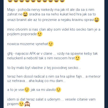
Majo - pohoda nervy niekedy ma jak rit ale da sa s nim
zahrat ne
sradna sa na neho kukat ked hra jak sa to
snazi brainit ale az to prezenie a nejaku kravinu spravi
mno otvorim si nas clan aby som videl kto secko tam je a
pojdem poporade
nowica mozeme vynehat
gNj - najvacsi AFK-ar v clane ... vzdy na spawne keby tak
neluckeril a nebotil tak s nim nescem hrat
to by malo byt vlastne z tej povodnej secko...
teraz hen dosol radical s nim sa hra uplne fajn... a meteor
uz nehrava... aha kukaj co mu dam...
a to je vse
jak sa mi ulavilo
idem si dat teraz salat s udenym ... vesele citanie vam
prajem