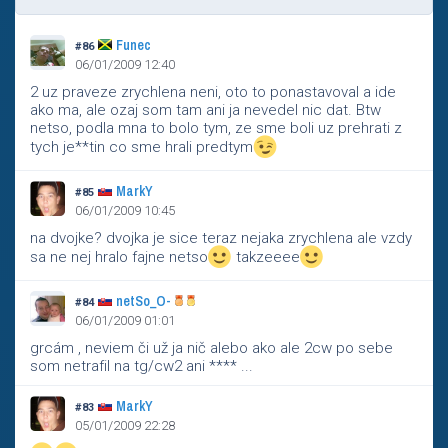
Funec
#86
06/01/2009 12:40
2 uz praveze zrychlena neni, oto to ponastavoval a ide
ako ma, ale ozaj som tam ani ja nevedel nic dat. Btw
netso, podla mna to bolo tym, ze sme boli uz prehrati z
tych je**tin co sme hrali predtym
MarkY
#85
06/01/2009 10:45
na dvojke? dvojka je sice teraz nejaka zrychlena ale vzdy
sa ne nej hralo fajne netso
takzeeee
netSo_O-
#84
06/01/2009 01:01
grcám , neviem či už ja nič alebo ako ale 2cw po sebe
som netrafil na tg/cw2 ani **** ...
MarkY
#83
05/01/2009 22:28