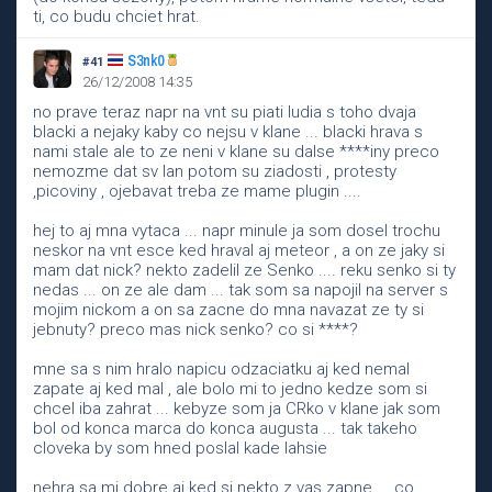
ti, co budu chciet hrat.
S3nk0
#41
26/12/2008 14:35
no prave teraz napr na vnt su piati ludia s toho dvaja
blacki a nejaky kaby co nejsu v klane ... blacki hrava s
nami stale ale to ze neni v klane su dalse ****iny preco
nemozme dat sv lan potom su ziadosti , protesty
,picoviny , ojebavat treba ze mame plugin ....
hej to aj mna vytaca ... napr minule ja som dosel trochu
neskor na vnt esce ked hraval aj meteor , a on ze jaky si
mam dat nick? nekto zadelil ze Senko .... reku senko si ty
nedas ... on ze ale dam ... tak som sa napojil na server s
mojim nickom a on sa zacne do mna navazat ze ty si
jebnuty? preco mas nick senko? co si ****?
mne sa s nim hralo napicu odzaciatku aj ked nemal
zapate aj ked mal , ale bolo mi to jedno kedze som si
chcel iba zahrat ... kebyze som ja CRko v klane jak som
bol od konca marca do konca augusta ... tak takeho
cloveka by som hned poslal kade lahsie
nehra sa mi dobre aj ked si nekto z vas zapne ... co