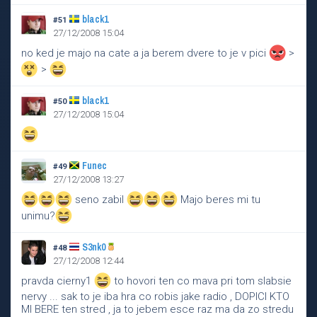
black1
#51
27/12/2008 15:04
no ked je majo na cate a ja berem dvere to je v pici
>
>
black1
#50
27/12/2008 15:04
Funec
#49
27/12/2008 13:27
seno zabil
Majo beres mi tu
unimu?
S3nk0
#48
27/12/2008 12:44
pravda cierny1
to hovori ten co mava pri tom slabsie
nervy ... sak to je iba hra co robis jake radio , DOPICI KTO
MI BERE ten stred , ja to jebem esce raz ma da zo stredu