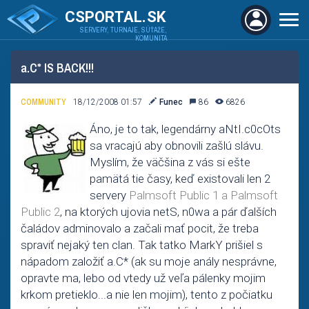
CSPORTAL.SK
SERVERY, TURNAJE, SÚŤAŽE,
KOMUNITA
a.C* IS BACK!!!
COMMUNITY
18/12/2008 01:57
Funec
86
6826
Áno, je to tak, legendárny aNtI.c0cOts
sa vracajú aby obnovili zašlú slávu.
Myslím, že väčšina z vás si ešte
pamätá tie časy, keď existovali len 2
servery
Palmsoft Public 1 a Palmsoft
Public 2
, na ktorých ujovia netS, n0wa a pár ďalších
čaládov adminovalo a začali mať pocit, že treba
spraviť nejaký ten clan. Tak tatko MarkY prišiel s
nápadom založiť a.C* (ak su moje anály nesprávne,
opravte ma, lebo od vtedy už veľa pálenky mojim
krkom pretieklo...a nie len mojim), tento z počiatku