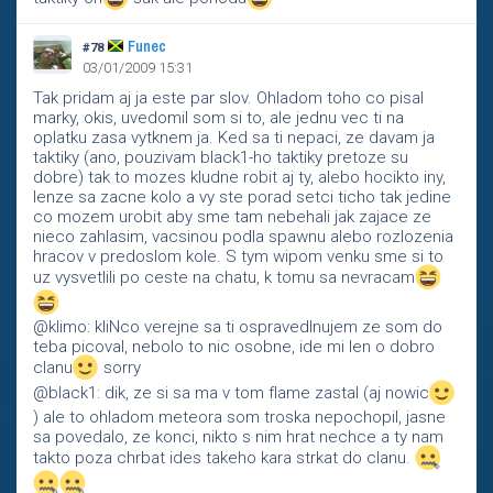
Funec
#78
03/01/2009 15:31
Tak pridam aj ja este par slov. Ohladom toho co pisal
marky, okis, uvedomil som si to, ale jednu vec ti na
oplatku zasa vytknem ja. Ked sa ti nepaci, ze davam ja
taktiky (ano, pouzivam black1-ho taktiky pretoze su
dobre) tak to mozes kludne robit aj ty, alebo hocikto iny,
lenze sa zacne kolo a vy ste porad setci ticho tak jedine
co mozem urobit aby sme tam nebehali jak zajace ze
nieco zahlasim, vacsinou podla spawnu alebo rozlozenia
hracov v predoslom kole. S tym wipom venku sme si to
uz vysvetlili po ceste na chatu, k tomu sa nevracam
@klimo: kliNco verejne sa ti ospravedlnujem ze som do
teba picoval, nebolo to nic osobne, ide mi len o dobro
clanu
sorry
@black1: dik, ze si sa ma v tom flame zastal (aj nowic
) ale to ohladom meteora som troska nepochopil, jasne
sa povedalo, ze konci, nikto s nim hrat nechce a ty nam
takto poza chrbat ides takeho kara strkat do clanu.