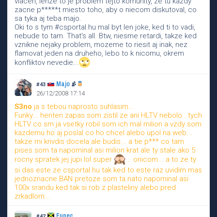
viaceri, lenze to je problem tejto komunity, ze tu kazdy
zacne p*****t miesto toho, aby o niecom diskutoval, co
sa tyka aj teba majo.
Oki to s tym #csportal.hu mal byt len joke, ked ti to vadi,
nebude to tam. That's all. Btw, niesme retardi, takze ked
vznikne nejaky problem, mozeme to riesit aj inak, nez
flamovat jeden na druheho, lebo to k nicomu, okrem
konfliktov nevedie...
Majo
#43
26/12/2008 17:14
S3no
ja s tebou naprosto suhlasim...
Funky... henten zapas som zistil ze ani HLTV nebolo.. tych
HLTV co sm ja vsetky robil som ich mal milion a vzdy som
kazdemu ho aj poslal co ho chcel alebo upol na web...
takze mi krivdis docela ale budis... a tie p*** co tam
pises som ta napominal asi milion krat ale ty stale ako 5
rocny spratek jej jupi lol super
... onicom... a to ze ty
si das este ze csportal.hu tak ked to este raz uvidim mas
jednoznacne BAN pretoze som ta nato napominal asi
100x srandu ked tak si rob z plasteliny alebo pred
zrkadlom...
Funec
#42