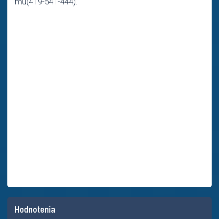
mu(419-541-444).
Hodnotenia