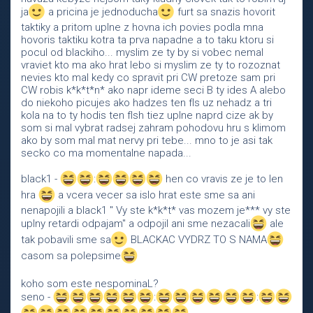
ja
a pricina je jednoducha
furt sa snazis hovorit
taktiky a pritom uplne z hovna ich povies podla mna
hovoris taktiku kotra ta prva napadne a to taku ktoru si
pocul od blackiho... myslim ze ty by si vobec nemal
vraviet kto ma ako hrat lebo si myslim ze ty to rozoznat
nevies kto mal kedy co spravit pri CW pretoze sam pri
CW robis k*k*t*n* ako napr ideme seci B ty ides A alebo
do niekoho picujes ako hadzes ten fls uz nehadz a tri
kola na to ty hodis ten flsh tiez uplne naprd cize ak by
som si mal vybrat radsej zahram pohodovu hru s klimom
ako by som mal mat nervy pri tebe... mno to je asi tak
secko co ma momentalne napada...
black1 -
:
hen co vravis ze je to len
hra
a vcera vecer sa islo hrat este sme sa ani
nenapojili a black1 " Vy ste k*k*t* vas mozem je*** vy ste
uplny retardi odpajam" a odpojil ani sme nezacali
ale
tak pobavili sme sa
BLACKAC VYDRZ TO S NAMA
casom sa polepsime
koho som este nespominaL?
seno -
:
: