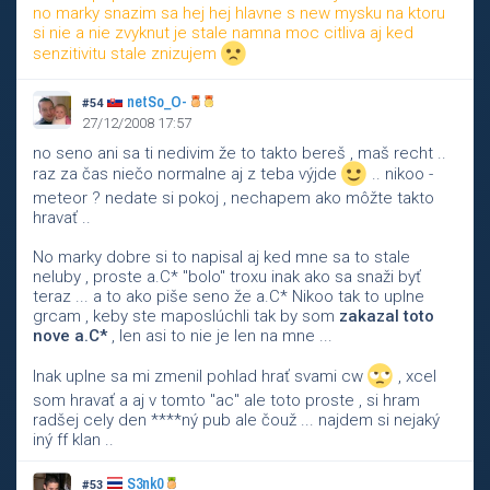
no marky snazim sa hej hej hlavne s new mysku na ktoru
si nie a nie zvyknut je stale namna moc citliva aj ked
senzitivitu stale znizujem
netSo_O-
#54
27/12/2008 17:57
no seno ani sa ti nedivim že to takto bereš , maš recht ..
raz za čas niečo normalne aj z teba výjde
.. nikoo -
meteor ? nedate si pokoj , nechapem ako môžte takto
hravať ..
No marky dobre si to napisal aj ked mne sa to stale
neluby , proste a.C* "bolo" troxu inak ako sa snaži byť
teraz ... a to ako piše seno že a.C* Nikoo tak to uplne
grcam , keby ste maposlúchli tak by som
zakazal toto
nove a.C*
, len asi to nie je len na mne ...
Inak uplne sa mi zmenil pohlad hrať svami cw
, xcel
som hravať a aj v tomto "ac" ale toto proste , si hram
radšej cely den ****ný pub ale čouž ... najdem si nejaký
iný ff klan ..
S3nk0
#53