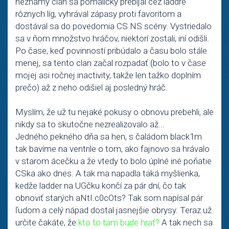
neznámy clan sa pomaličky prebíjal cez laddre
rôznych líg, vyhrával zápasy proti favoritom a
dostával sa do povedomia CS NS scény. Vystriedalo
sa v ňom množstvo hráčov, niektorí zostali, iní odišli.
Po čase, keď povinností pribúdalo a času bolo stále
menej, sa tento clan začal rozpadať (bolo to v čase
mojej asi ročnej inactivity, takže len tažko doplním
prečo) až z neho odišiel aj posledný hráč.
Myslím, že už tu nejaké pokusy o obnovu prebehli, ale
nikdy sa to skutočne nezrealizovalo až...
Jedného pekného dňa sa hen, s čaládom black1m
tak bavíme na ventrile o tom, ako fajnovo sa hrávalo
v starom ácečku a že vtedy to bolo úplné iné poňatie
CSka ako dnes. A tak ma napadla taká myšlienka,
kedže ladder na UGčku končí za pár dní, čo tak
obnoviť starých aNtI.c0cOts? Tak som napísal pár
ľudom a celý nápad dostal jasnejšie obrysy. Teraz už
určite čakáte, že
kto to tam bude hrať?
A tak nech sa