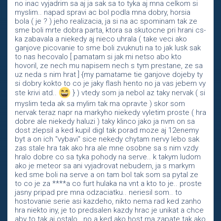
no inac vyjadrim sa aj ja sak sa to tyka aj mna celkom si
myslim.. napad spravi ac bol podla mna dobry, horsia
bola ( je ? ) jeho realizacia, ja si na ac spominam tak ze
sme boli mrte dobra parta, ktora sa skutocne pri hrani cs-
ka zabavala a niekedy aj nieco uhrala ( take veci ako
ganjove picovanie to sme boli zvuknuti na to jak lusk sak
to nas hecovalo [ pamatam si jak mi netso abo kto
hovoril, ze nech mu napisem nech s tym prestane, ze sa
uz neda s nim hrat ] {my pamatame tie ganjove dojeby ty
si dobry kokto to co je jaky flash hento no ja vas jebem vy
ste krivi atd..
} ) vtedy som ja nebol az taky nervak ( si
myslim teda ak sa mylim tak ma opravte ) skor som
nervak teraz napr na markyho niekedy vyletim proste ( hra
dobre ale niekedy haluzi ) taky klinco jako ja nvm on sa
dost zlepsil a ked kupil digl tak porad moze aj 12enemy
byt a on ich "vybavi" sice nekedy chytam nervy lebo sak
zas stale hra tak ako hra ale mne osobne sa s nim vzdy
hralo dobre co sa tyka pohody na serve.. k takym ludom
ako je meteor sa ani vyjadrovat nebudem, ja s markym
ked sme boli na serve a on tam bol tak som sa pytal ze
to co je za ****a co furt hulaka na vnt a kto to je.. proste
jasny pripad pre mna odzaciatku.. neriesil som.. to
hostovanie serie asi kazdeho, nikto nema rad ked zanho
hra niekto iny, je to predsalen kazdy hrac je unikat a chce
aby to tak aj ostalo.. no a ked ako host ma zapate tak ako