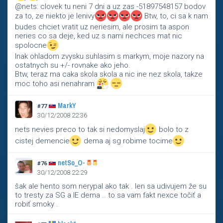
@nets: clovek tu neni 7 dni a uz zas -51897548157 bodov
za to, ze niekto je lenivy
Btw, to, ci sa k nam
budes chciet vratit uz neriesim, ale prosim ta aspon
neries co sa deje, ked uz s nami nechces mat nic
spolocne
Inak ohladom zvysku suhlasim s markym, moje nazory na
ostatnych su +/- rovnake ako jeho.
Btw, teraz ma caka skola skola a nic ine nez skola, takze
moc toho asi nenahram
MarkY
#77
30/12/2008 22:36
nets nevies preco to tak si nedomyslaj
bolo to z
cistej demencie
dema aj sg robime tocime
netSo_O-
#76
30/12/2008 22:29
šak ale hento som nerypal ako tak . len sa udivujem že su
to tresty za SG a IE dema .. to sa vam fakt nexce točiť a
robiť smoky .