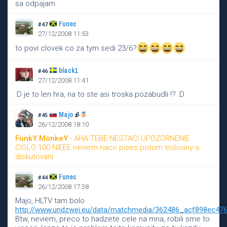
sa odpajam
Funec
#47
27/12/2008 11:53
to povi clovek co za tym sedi 23/6?
black1
#46
27/12/2008 11:41
:D je to len hra, na to ste asi troska pozabudli !? :D
Majo
#45
26/12/2008 18:10
FunkY MonkeY
- AHA TEBE NESTACI UPOZORNENIE
CISLO 100 NIEEE neviem naco pises potom troloviny o
diskutovani
Funec
#44
26/12/2008 17:38
Majo, HLTV tam bolo
http://www.undzwei.eu/data/matchmedia/362486_acf898ec47
Btw, neviem, preco to hadzete cele na mna, robili sme to