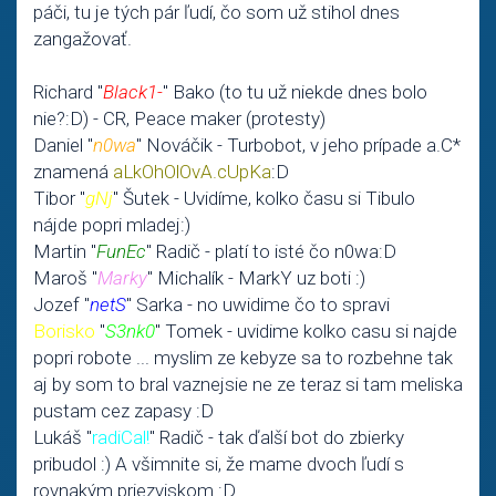
páči, tu je tých pár ľudí, čo som už stihol dnes
zangažovať.
Richard "
Black1-
" Bako (to tu už niekde dnes bolo
nie?:D) -
CR, Peace maker
(protesty)
Daniel "
n0wa
" Nováčik - Turbobot, v jeho prípade a.C*
znamená
aLkOhOlOvA.cUpKa
:D
Tibor "
gNj
" Šutek - Uvidíme, kolko času si Tibulo
nájde popri mladej:)
Martin "
FunEc
" Radič - platí to isté čo n0wa:D
Maroš "
Marky
" Michalík - MarkY uz boti :)
Jozef "
netS
" Sarka - no uwidime čo to spravi
Borisko
"
S3nk0
" Tomek - uvidime kolko casu si najde
popri robote ... myslim ze kebyze sa to rozbehne tak
aj by som to bral vaznejsie ne ze teraz si tam meliska
pustam cez zapasy :D
Lukáš "
radiCal!
" Radič - tak ďalší bot do zbierky
pribudol :) A všimnite si, že mame dvoch ľudí s
rovnakým priezviskom :D