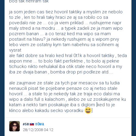
bod tak nehram tak
ja som jeden cas tiez hovoril taktiky a myslim ze nebolo
to zle , len to hrali taky hraci ze aj sa robilo co sa
povedalo nie ze ... co ja viem priklad ... rushujeme napr
maly stred a na modru ... a typek zadeli ze ja mam wipo
pozrem banan ... a co teraz ked ma wipo sa mam
postavit na hlavu? ja nekedy rushujem aj s wipom prvy
lebo viem ze ostatny kym tam nabehnu sa scihnem aj
vysrat
ale fakt dobre sa hralo ked hral 0t1k a hovoril taktiky , teda
aspon mne ... to bolo fakt perfektne , to bolo aj pekne
tichucko nikto nehulakal iba otik stale neco hovoril a my
iba ze dvaja banan , bomba drop pri podleze atd....
ale zaujmave ze stale za tych par mesacov sa tu ludia
nenaucili pisat tie pojebane penaze co aj netso stale
hovoril ... a stale to je nekedy tak ze traja eco dalsi ma
wipo a dalsi full s kalachom , alebo ze uz zoskakujeme ku
katam a nekto tam poskakuje iba s diglom [ked to je
klinco alebo kakadu secko vporadku
]
n0wa
#58
28/12/2008 04:12