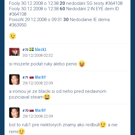
Fooly 30.12.2008 o 12:38
20
nedodání SG testy #364108
Fooly 30.12.2008 o 12:38
60
Nedodání 2 IN EYE dem ID
#364108
PoisoN 29.12.2008 o 09:31
30
Nedodanie IE dema
#363950
black1
#72
30/12/2008 02:32
si mozete podat ruky alebo penis
MarkY
#71
29/12/2008 22:09
a ironiou je ze blacki si od neho pred nedavnom
poziciaval steam
MarkY
#70
29/12/2008 22:09
bol to rub1 pre niektorych znamy ako redbull
a nie
remi