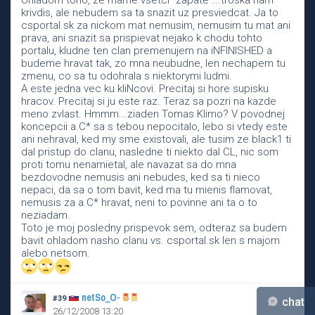
Ohladom toho, ze mame vsetci "zapate"...troska nam
krivdis, ale nebudem sa ta snazit uz presviedcat. Ja to
csportal.sk za nickom mat nemusim, nemusim tu mat ani
prava, ani snazit sa prispievat nejako k chodu tohto
portalu, kludne ten clan premenujem na iNFINISHED a
budeme hravat tak, zo mna neubudne, len nechapem tu
zmenu, co sa tu odohrala s niektorymi ludmi.
A este jedna vec ku kliNcovi. Precitaj si hore supisku
hracov. Precitaj si ju este raz. Teraz sa pozri na kazde
meno zvlast. Hmmm...ziaden Tomas Klimo? V povodnej
koncepcii a.C* sa s tebou nepocitalo, lebo si vtedy este
ani nehraval, ked my sme existovali, ale tusim ze black1 ti
dal pristup do clanu, nasledne ti niekto dal CL, nic som
proti tomu nenamietal, ale navazat sa do mna
bezdovodne nemusis ani nebudes, ked sa ti nieco
nepaci, da sa o tom bavit, ked ma tu mienis flamovat,
nemusis za a.C* hravat, neni to povinne ani ta o to
neziadam.
Toto je moj posledny prispevok sem, odteraz sa budem
bavit ohladom nasho clanu vs. csportal.sk len s majom
alebo netsom.
netSo_O-
#39
chat
26/12/2008 13:20