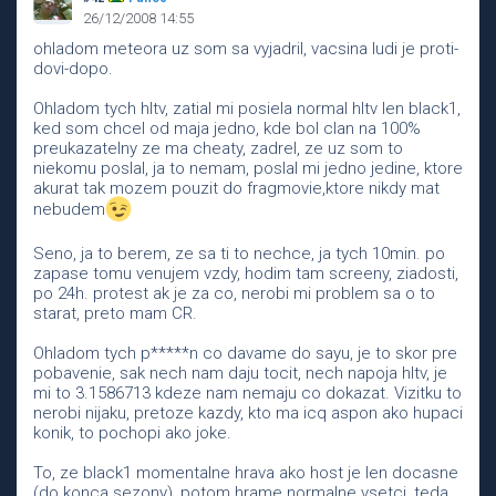
26/12/2008 14:55
ohladom meteora uz som sa vyjadril, vacsina ludi je proti-
dovi-dopo.
Ohladom tych hltv, zatial mi posiela normal hltv len black1,
ked som chcel od maja jedno, kde bol clan na 100%
preukazatelny ze ma cheaty, zadrel, ze uz som to
niekomu poslal, ja to nemam, poslal mi jedno jedine, ktore
akurat tak mozem pouzit do fragmovie,ktore nikdy mat
nebudem
Seno, ja to berem, ze sa ti to nechce, ja tych 10min. po
zapase tomu venujem vzdy, hodim tam screeny, ziadosti,
po 24h. protest ak je za co, nerobi mi problem sa o to
starat, preto mam CR.
Ohladom tych p*****n co davame do sayu, je to skor pre
pobavenie, sak nech nam daju tocit, nech napoja hltv, je
mi to 3.1586713 kdeze nam nemaju co dokazat. Vizitku to
nerobi nijaku, pretoze kazdy, kto ma icq aspon ako hupaci
konik, to pochopi ako joke.
To, ze black1 momentalne hrava ako host je len docasne
(do konca sezony), potom hrame normalne vsetci, teda