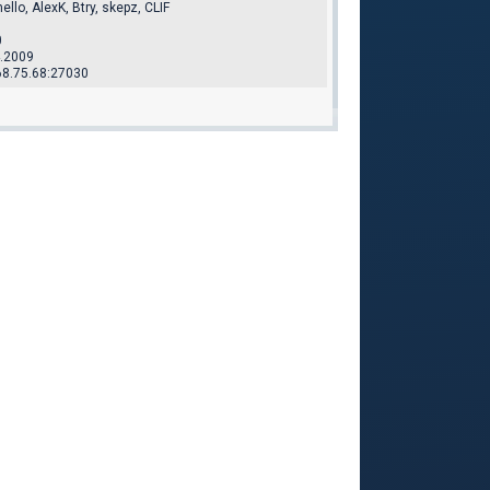
ello, AlexK, Btry, skepz, CLIF
0
.2009
68.75.68:27030