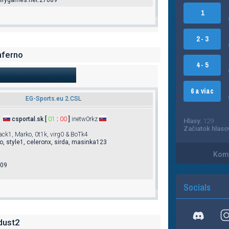
verygames.net:27089
1
2 - 3
nferno
4 - 5
6 a viac
EG-Sports.eu 2.CSL
csportal.sk [
01
:
00
]
inetw0rkz
Hlasy:
129
Začiatok hlaso
ack1, Marko, 0t1k, virg0 & BoTk4
o, style1, celeronx, sirda, masinka123
Kome
009
Socials
dust2