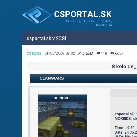
CSPORTAL.SK
SERVERY, TURNAJE, SÚŤAŽE,
KOMUNITA
csportal.sk v 2CSL
CS NEWS
01/05/2009 08:00
black1
118
6657
8.kolo de
csportal.sk
:
b
MORBIDS:
st
Time:
19:30
Date:
24.05.