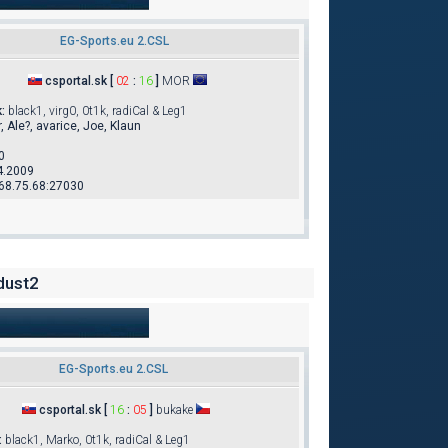
EG-Sports.eu 2.CSL
csportal.sk [
02
:
16
]
MOR
k
:
black1, virg0, 0t1k, radiCal & Leg1
, Ale?, avarice, Joe, Klaun
0
4.2009
68.75.68:27030
dust2
EG-Sports.eu 2.CSL
csportal.sk [
16
:
05
]
bukake
:
black1, Marko, 0t1k, radiCal & Leg1