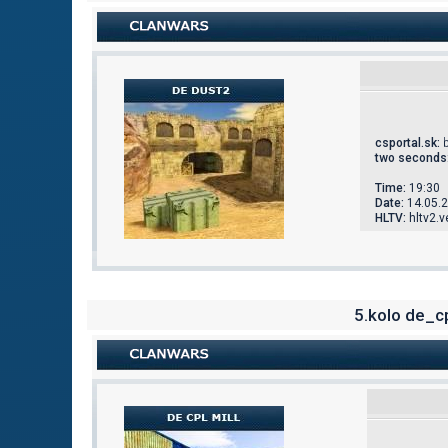
csportal.sk
:
b
two seconds
Time:
19:30
Date:
14.05.
HLTV:
hltv2.
5.kolo de_cp