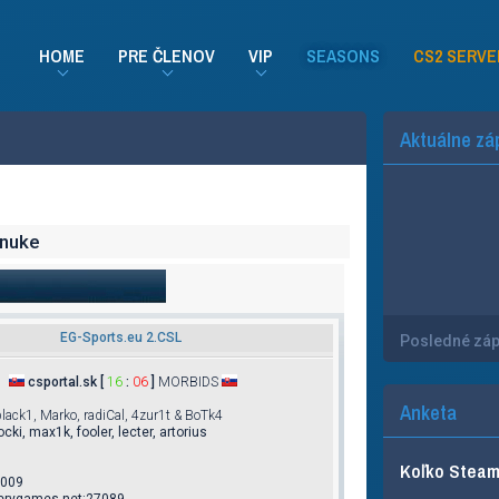
HOME
PRE ČLENOV
VIP
SEASONS
CS2 SERVE
Aktuálne zá
_nuke
EG-Sports.eu 2.CSL
Posledné zá
csportal.sk [
16
:
06
]
MORBIDS
Anketa
lack1, Marko, radiCal, 4zur1t & BoTk4
ocki, max1k, fooler, lecter, artorius
Koľko Steam 
2009