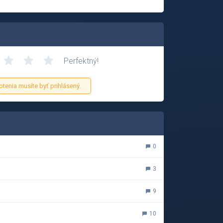
Perfektný!
otenia musíte byť prihlásený.
0
3
9
10