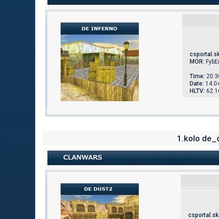
csportal.s
MOR:
FybEr
Time:
20:3
Date:
14.0
HLTV:
62.1
1.kolo de_
csportal.sk