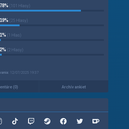
78%
(101 Hlasy)
19%
(25 Hlasy)
1%
(1 Hlas)
2%
(2 Hlasy)
vania:
12/07/2025 19:37
ntáre (0)
Archív ankiet