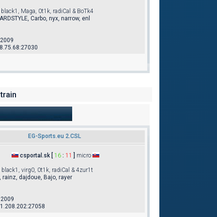
black1, Maga, 0t1k, radiCal & BoTk4
ARDSTYLE, Carbo, nyx, narrow, enl
.2009
8.75.68:27030
train
EG-Sports.eu 2.CSL
csportal.sk [
16
:
11
]
micro
black1, virg0, 0t1k, radiCal & 4zur1t
 rainz, dajdoue, Bajo, rayer
.2009
1.208.202:27058