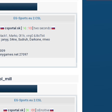
EG-Sports.eu 2.CSL
csportal.sk [
16
:
10
]
two seconds
lack1, Marko, 0t1k, virg0 & BoTk4
:
janyy, S4ne, Sudruh, Darkone, rmeo
2009
verygames.net:27097
l_mill
EG-Sports.eu 2.CSL
csportal.sk [
01
:
00
]
sEnsitive