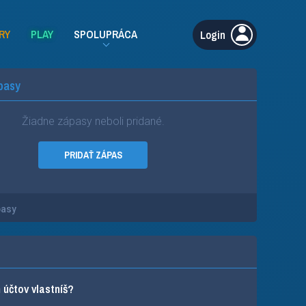
RY
PLAY
SPOLUPRÁCA
Login
pasy
Žiadne zápasy neboli pridané.
PRIDAŤ ZÁPAS
pasy
účtov vlastníš?