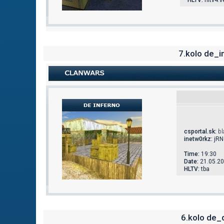
HLTV:
hltv4.
7.kolo de_i
csportal.sk
:
bl
inetw0rkz:
jRN
Time:
19:30
Date:
21.05.2
HLTV:
tba
6.kolo de_