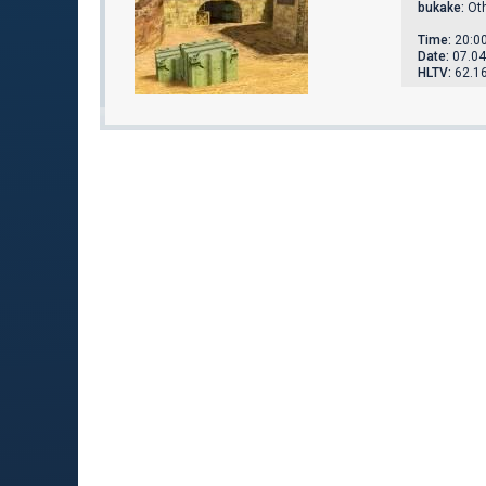
bukake:
Oth
Time:
20:0
Date:
07.04
HLTV:
62.1