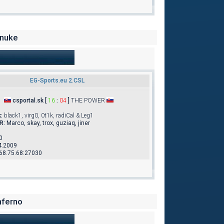
_nuke
EG-Sports.eu 2.CSL
csportal.sk [
16
:
04
]
THE POWER
k
:
black1, virg0, 0t1k, radiCal & Leg1
R:
Marco, skay, trox, guziaq, jiner
0
4.2009
68.75.68:27030
nferno