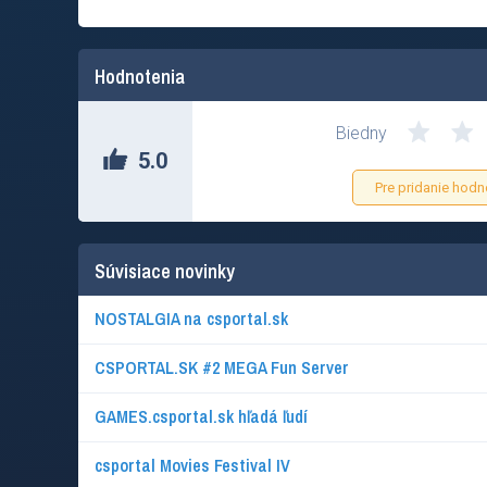
Hodnotenia
Biedny
5.0
Pre pridanie hodn
Súvisiace novinky
NOSTALGIA na csportal.sk
CSPORTAL.SK #2 MEGA Fun Server
GAMES.csportal.sk hľadá ľudí
csportal Movies Festival IV