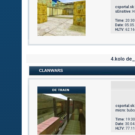
csportal.sk
:
sEnsitive:
H
Time:
20:30
Date:
05.05
HLTV:
62.16
4.kolo de_
csportal.sk
:
micro:
bubo,
Time:
19:30
Date:
30.04
HLTV:
77.11