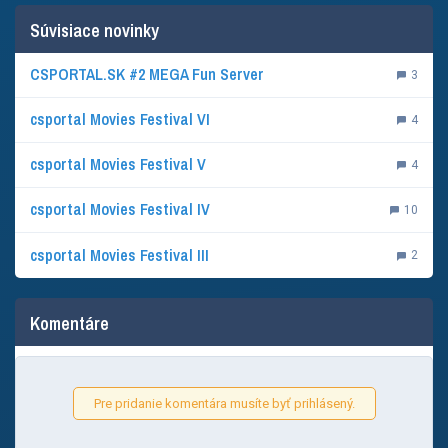
Súvisiace novinky
CSPORTAL.SK #2 MEGA Fun Server
3
csportal Movies Festival VI
4
csportal Movies Festival V
4
csportal Movies Festival IV
10
csportal Movies Festival III
2
Komentáre
Pre pridanie komentára musíte byť prihlásený.