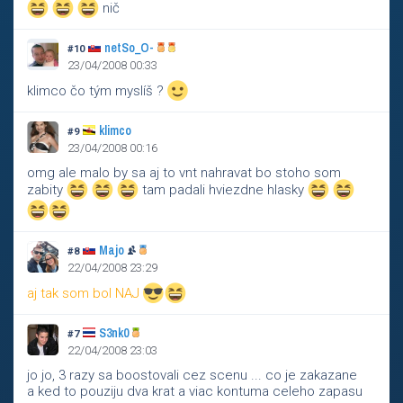
nič
netSo_O-
#10
23/04/2008 00:33
klimco čo tým myslíš ?
klimco
#9
23/04/2008 00:16
omg ale malo by sa aj to vnt nahravat bo stoho som
zabity
tam padali hviezdne hlasky
Majo
#8
22/04/2008 23:29
aj tak som bol NAJ
S3nk0
#7
22/04/2008 23:03
jo jo, 3 razy sa boostovali cez scenu ... co je zakazane
a ked to pouziju dva krat a viac kontuma celeho zapasu