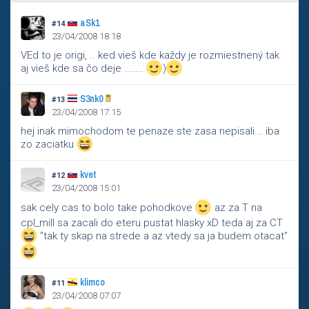
aSk1
#14
23/04/2008 18:18
VEd to je origi, .. ked vieš kde každy je rozmiestnený tak
aj vieš kde sa čo deje .......
)
S3nk0
#13
23/04/2008 17:15
hej inak mimochodom te penaze ste zasa nepisali... iba
zo zaciatku
kvet
#12
23/04/2008 15:01
sak cely cas to bolo take pohodkove
az za T na
cpl_mill sa zacali do eteru pustat hlasky xD teda aj za CT
"tak ty skap na strede a az vtedy sa ja budem otacat"
klimco
#11
23/04/2008 07:07