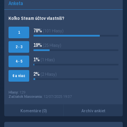
Anketa
Koľko Steam účtov vlastníš?
78%
(101 Hlasy)
1
19%
(25 Hlasy)
2 - 3
1%
(1 Hlas)
4 - 5
2%
(2 Hlasy)
6 a viac
Hlasy:
129
Začiatok hlasovania:
12/07/2025 19:37
Komentáre (0)
Archív ankiet