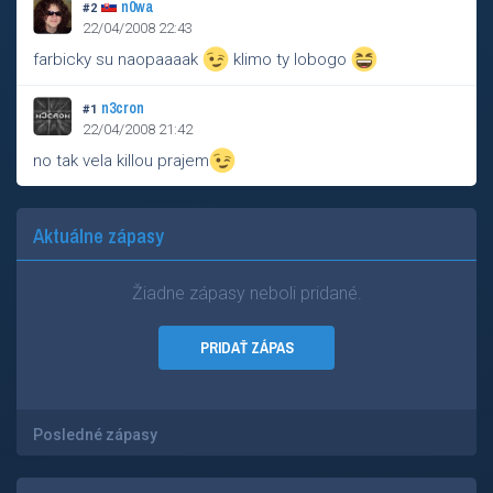
n0wa
#2
22/04/2008 22:43
farbicky su naopaaaak
klimo ty lobogo
n3cron
#1
22/04/2008 21:42
no tak vela killou prajem
Aktuálne zápasy
Žiadne zápasy neboli pridané.
PRIDAŤ ZÁPAS
Posledné zápasy