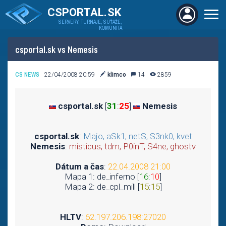
CSPORTAL.SK
SERVERY, TURNAJE, SÚŤAŽE,
KOMUNITA
csportal.sk vs Nemesis
CS NEWS
22/04/2008 20:59
klimco
14
2859
csportal.sk
[
31
:
25
]
Nemesis
csportal.sk
:
Majo, aSk1, netS, S3nk0, kvet
Nemesis
:
misticus, tdm, P0inT, S4ne, ghostv
Dátum a čas
:
22.04.2008 21:00
Mapa 1: de_inferno [
16
:
10
]
Mapa 2: de_cpl_mill [
15
:
15
]
HLTV
:
62.197.206.198:27020