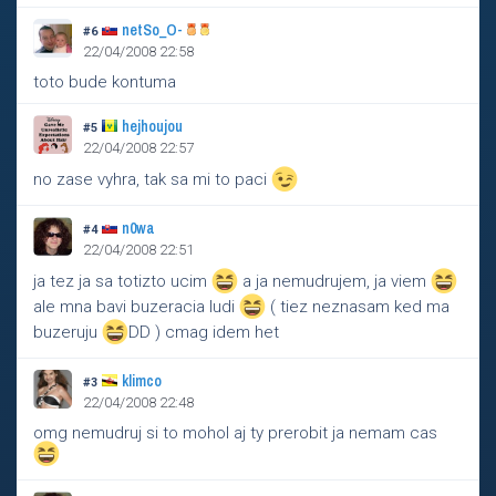
netSo_O-
#6
22/04/2008 22:58
toto bude kontuma
hejhoujou
#5
22/04/2008 22:57
no zase vyhra, tak sa mi to paci
n0wa
#4
22/04/2008 22:51
ja tez ja sa totizto ucim
a ja nemudrujem, ja viem
ale mna bavi buzeracia ludi
( tiez neznasam ked ma
buzeruju
DD ) cmag idem het
klimco
#3
22/04/2008 22:48
omg nemudruj si to mohol aj ty prerobit ja nemam cas