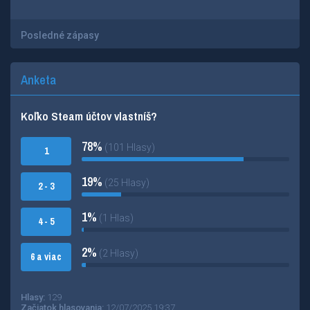
Posledné zápasy
Anketa
Koľko Steam účtov vlastníš?
78%
(101 Hlasy)
1
19%
(25 Hlasy)
2 - 3
1%
(1 Hlas)
4 - 5
2%
(2 Hlasy)
6 a viac
Hlasy:
129
Začiatok hlasovania:
12/07/2025 19:37