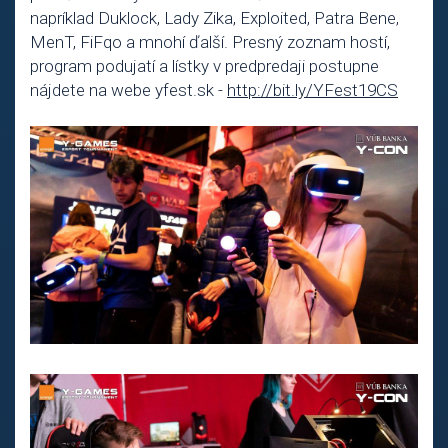
napríklad Duklock, Lady Zika, Exploited, Patra Bene,
MenT, FiFqo a mnohí ďalší. Presný zoznam hostí,
program podujatí a lístky v predpredaji postupne
nájdete na webe yfest.sk -
http://bit.ly/YFest19CS