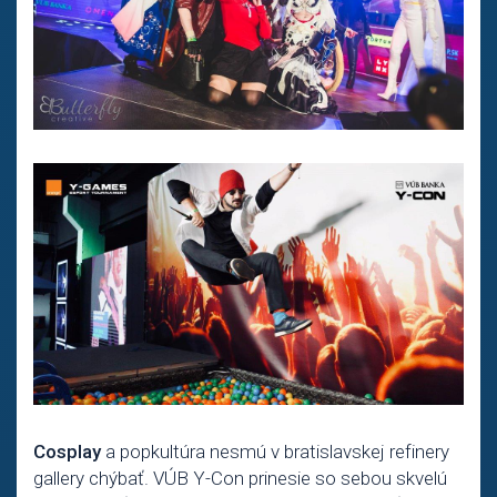
Cosplay
a popkultúra nesmú v bratislavskej refinery
gallery chýbať. VÚB Y-Con prinesie so sebou skvelú