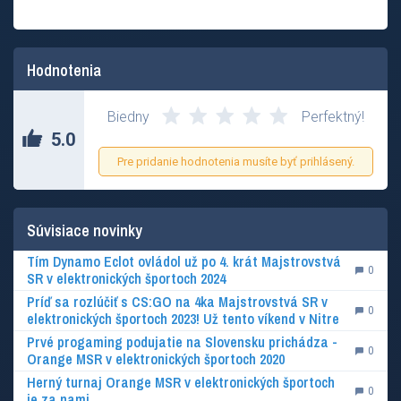
Hodnotenia
Biedny
Perfektný!
5.0
Pre pridanie hodnotenia musíte byť prihlásený.
Súvisiace novinky
Tím Dynamo Eclot ovládol už po 4. krát Majstrovstvá
0
SR v elektronických športoch 2024
Príď sa rozlúčiť s CS:GO na 4ka Majstrovstvá SR v
0
elektronických športoch 2023! Už tento víkend v Nitre
Prvé progaming podujatie na Slovensku prichádza -
0
Orange MSR v elektronických športoch 2020
Herný turnaj Orange MSR v elektronických športoch
0
je za nami