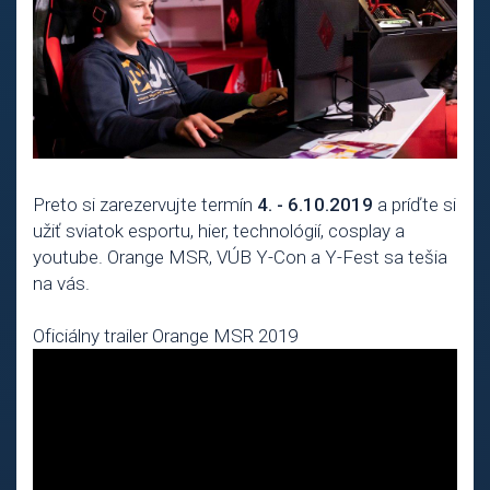
Preto si zarezervujte termín
4. - 6.10.2019
a príďte si
užiť sviatok esportu, hier, technológií, cosplay a
youtube. Orange MSR, VÚB Y-Con a Y-Fest sa tešia
na vás.
Oficiálny trailer Orange MSR 2019