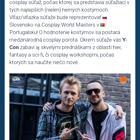
cosplay súťaž, počas ktorej sa predstavia súťažiaci v
tých najlepších (nielen) herných kostýmoch.
Víťaz/víťazka súťaže bude reprezentovať
Slovensko na Cosplay World Masters v
Portugalsku! O hodnotenie kostýmov sa postará
medzinárodná cosplay porota. Okrem súťaže vás
Y-
Con
zabaví aj skvelými prednáškami z oblastí hier,
fantasy a sci-fi, či cosplay workshopmi, počas
ktorých sa naučíte niečo nové.