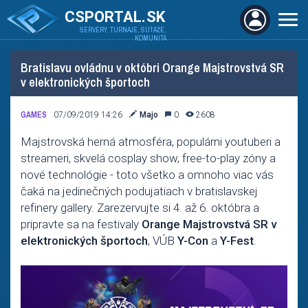
CSPORTAL.SK
SERVERY, TURNAJE, SÚŤAŽE,
KOMUNITA
Bratislavu ovládnu v októbri Orange Majstrovstvá SR
v elektronických športoch
GAMES
07/09/2019 14:26
Majo
0
2608
Majstrovská herná atmosféra, populárni youtuberi a
streameri, skvelá cosplay show, free-to-play zóny a
nové technológie - toto všetko a omnoho viac vás
čaká na jedinečných podujatiach v bratislavskej
refinery gallery. Zarezervujte si 4. až 6. októbra a
pripravte sa na festivaly
Orange Majstrovstvá SR v
elektronických športoch
, VÚB
Y-Con
a
Y-Fest
.