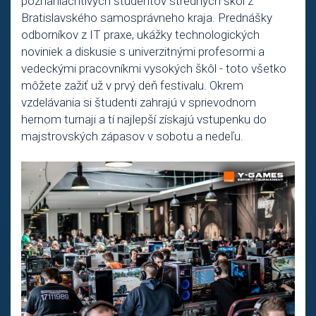
poznaniachtivých študentov stredných škôl z
Bratislavského samosprávneho kraja. Prednášky
odborníkov z IT praxe, ukážky technologických
noviniek a diskusie s univerzitnými profesormi a
vedeckými pracovníkmi vysokých škôl - toto všetko
môžete zažiť už v prvý deň festivalu. Okrem
vzdelávania si študenti zahrajú v sprievodnom
hernom turnaji a tí najlepší získajú vstupenku do
majstrovských zápasov v sobotu a nedeľu.