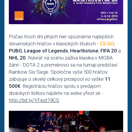
Počas troch dní plných hier spoznáme najlepších
slovenských hráčov v klasických tituloch -
CS:GO
,
PUBG
,
League of Legends
,
Hearthstone
,
FIFA 20
a
NHL 20
. Návrat na scénu zažíva klasika v MOBA
žánri - DOTA 2 a premiérovo sa na turnaji predstaví
Rainbow Six Siege. Spoločne vyše 500 hráčov
zabojuje o skvelý celkový prizepool vo výške
11
500€
. Registráciu hráčov spolu s predajom
diváckych lístkov nájdete na webe yfest.sk -
http://bit.ly/YFest19CS