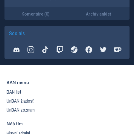
Komentáre (0)
Archív ankiet
Socials
BAN menu
BAN list
UnBAN žiadosť
UnBAN zoznam
Náš tím
Hlavní admini