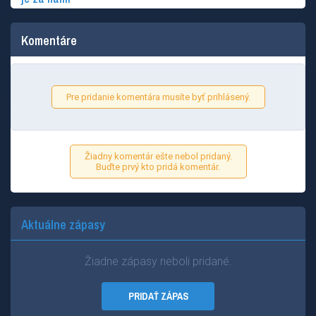
Komentáre
Pre pridanie komentára musíte byť prihlásený.
Žiadny komentár ešte nebol pridaný.
Buďte prvý kto pridá komentár.
Aktuálne zápasy
Žiadne zápasy neboli pridané.
PRIDAŤ ZÁPAS