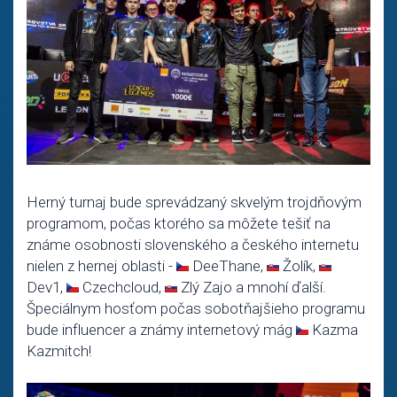
Herný turnaj bude sprevádzaný skvelým trojdňovým
programom, počas ktorého sa môžete tešiť na
známe osobnosti slovenského a českého internetu
nielen z hernej oblasti -
DeeThane,
Žolík,
Dev1,
Czechcloud,
Zlý Zajo a mnohí ďalší.
Špeciálnym hosťom počas sobotňajšieho programu
bude influencer a známy internetový mág
Kazma
Kazmitch!