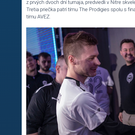
z prvých dvoch dní turnaja, predviedli v Nitre skv
Tretia priečka patrí tímu The Prodigies spolu s fi
tímu AVEZ.