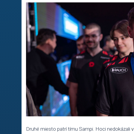
Druhé miesto patrí tímu Sampi. Hoci nedokázali v