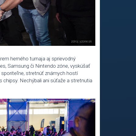
rem herného turnaja aj sprievodný
ames, Samsung či Nintendo zóne, vyskúšať
 sporiteľne, stretnúť známych hostí
 chipsy. Nechýbali ani súťaže a stretnutia