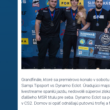
Grandfinále, ktoré sa premiérovo konalo v sobotu 
Sampi.Tipsport vs Dynamo Eclot. Úradujúci majst
livestreame spanilú jazdu, nedovolili súperovi získa
ďalšieho MSR titulu pre seba. Dynamo Eclot sa p
v CS2. Domov si opäť odnášajú putovnú trofej a 