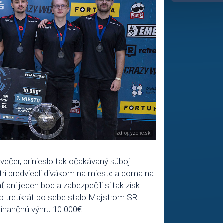
večer, prinieslo tak očakávaný súboj
ri predviedli divákom na mieste a doma na
ť ani jeden bod a zabezpečili si tak zisk
o tretíkrát po sebe stalo Majstrom SR
finančnú výhru 10 000€.