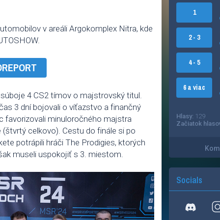
1
automobilov v areáli Argokomplex Nitra, kde
2 - 3
 AUTOSHOW.
4 - 5
TOREPORT
6 a viac
 súboje 4 CS2 tímov o majstrovský titul.
as 3 dní bojovali o víťazstvo a finančný
Hlasy:
129
ac favorizovali minuloročného majstra
Začiatok hlaso
 (štvrtý celkovo). Cestu do finále si po
ete potrápili hráči The Prodigies, ktorých
Kome
však museli uspokojiť s 3. miestom.
Socials