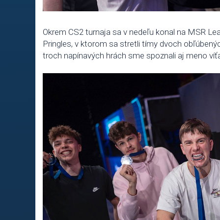
Okrem CS2 turnaja sa v nedeľu konal na MSR L
Pringles, v ktorom sa stretli tímy dvoch obľúbený
troch napínavých hrách sme spoznali aj meno víťa