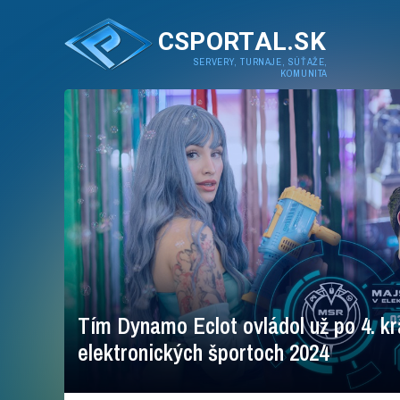
CSPORTAL.SK
SERVERY, TURNAJE, SÚŤAŽE,
KOMUNITA
Tím Dynamo Eclot ovládol už po 4. k
elektronických športoch 2024