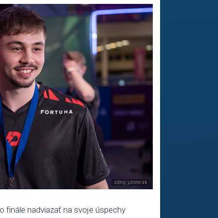
o finále nadviazať na svoje úspechy