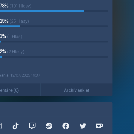
78%
(101 Hlasy)
19%
(25 Hlasy)
1%
(1 Hlas)
2%
(2 Hlasy)
vania:
12/07/2025 19:37
ntáre (0)
Archív ankiet