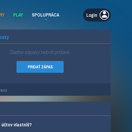
RY
PLAY
SPOLUPRÁCA
Login
pasy
Žiadne zápasy neboli pridané.
PRIDAŤ ZÁPAS
pasy
účtov vlastníš?