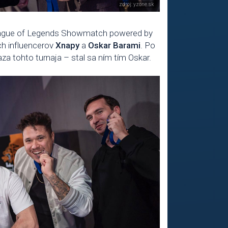
eague of Legends Showmatch powered by
ch influencerov
Xnapy
a
Oskar Barami
. Po
za tohto turnaja – stal sa ním tím Oskar.