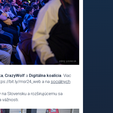
ka
,
CrazyWolf
a
Digitálna koalícia
. Viac
tps://bit.ly/msr24_web a na
sociálnych
y na Slovensku a rozširujúcemu sa
 vážnosti.