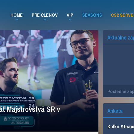
HOME
PRE ČLENOV
VIP
SEASONS
CS2 SERVE
Aktuálne zá
Posledné zá
rát Majstrovstvá SR v
Anketa
Koľko Steam 