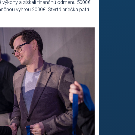
elé výkony a získali finančnú odmenu 5000€.
nančnou výhrou 2000€. Štvrtá priečka patrí