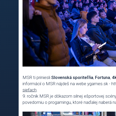
MSR ti priniesli
Slovenská sporiteľňa
,
Fortuna
,
4
informácií o MSR nájdeš na webe ygames.sk - ht
sieťach
.
9. ročník MSR je dôkazom silnej ešportovej scén
povedomiu o progamingu, ktoré naďalej naberá na