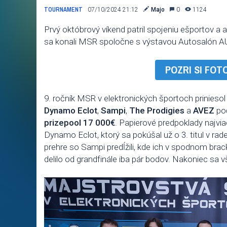
TOURNAMENT
07/10/2024 21:12
Majo
0
1124
Prvý októbrový víkend patril spojeniu ešportov a 
sa konali MSR spoločne s výstavou Autosalón
POZRI SI FO
9. ročník MSR v elektronických športoch priniesol
Dynamo Eclot
,
Sampi
,
The Prodigies
a
AVEZ
poč
prizepool 17 000€
. Papierové predpoklady najvi
Dynamo Eclot, ktorý sa pokúšal už o 3. titul v rade
prehre so Sampi predĺžili, kde ich v spodnom brack
delilo od grandfinále iba pár bodov. Nakoniec sa 