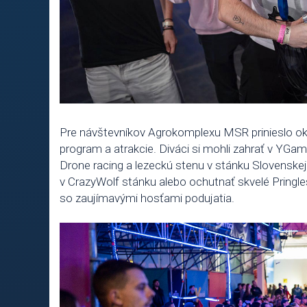
Pre návštevníkov Agrokomplexu MSR prinieslo ok
program a atrakcie. Diváci si mohli zahrať v YG
Drone racing a lezeckú stenu v stánku Slovenskej
v CrazyWolf stánku alebo ochutnať skvelé Pringles
so zaujímavými hosťami podujatia.