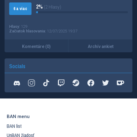
2%
(2 Hlasy)
6 a viac
Hlasy:
129
Začiatok hlasovania:
12/07/2025 19:37
Komentáre (0)
Archív ankiet
Socials
BAN menu
BAN list
UnBAN žiadosť