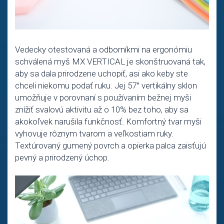
Vedecky otestovaná a odborníkmi na ergonómiu
schválená myš MX VERTICAL je skonštruovaná tak,
aby sa dala prirodzene uchopiť, asi ako keby ste
chceli niekomu podať ruku. Jej 57° vertikálny sklon
umožňuje v porovnaní s používaním bežnej myši
znížiť svalovú aktivitu až o 10% bez toho, aby sa
akokoľvek narušila funkčnosť. Komfortný tvar myši
vyhovuje rôznym tvarom a veľkostiam ruky.
Textúrovaný gumený povrch a opierka palca zaisťujú
pevný a prirodzený úchop.