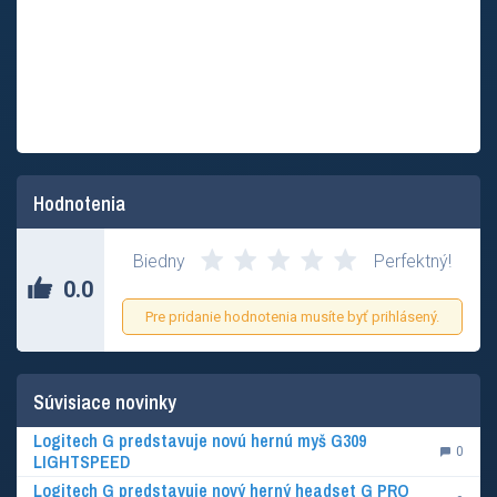
Hodnotenia
Zatial nikto neohodnotil tento príspevok.
Biedny
Perfektný!
0.0
Pre pridanie hodnotenia musíte byť prihlásený.
Súvisiace novinky
Logitech G predstavuje novú hernú myš G309
0
LIGHTSPEED
Logitech G predstavuje nový herný headset G PRO