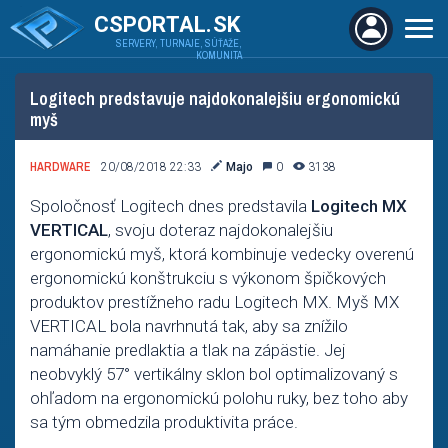
CSPORTAL.SK
SERVERY, TURNAJE, SÚŤAŽE,
KOMUNITA
Logitech predstavuje najdokonalejšiu ergonomickú
myš
HARDWARE
20/08/2018 22:33
Majo
0
3138
Spoločnosť Logitech dnes predstavila
Logitech MX
VERTICAL
, svoju doteraz najdokonalejšiu
ergonomickú myš, ktorá kombinuje vedecky overenú
ergonomickú konštrukciu s výkonom špičkových
produktov prestížneho radu Logitech MX. Myš MX
VERTICAL bola navrhnutá tak, aby sa znížilo
namáhanie predlaktia a tlak na zápästie. Jej
neobvyklý 57° vertikálny sklon bol optimalizovaný s
ohľadom na ergonomickú polohu ruky, bez toho aby
sa tým obmedzila produktivita práce.