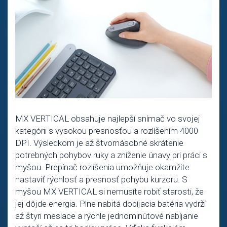
MX VERTICAL obsahuje najlepší snímač vo svojej
kategórii s vysokou presnosťou a rozlíšením 4000
DPI. Výsledkom je až štvornásobné skrátenie
potrebných pohybov ruky a zníženie únavy pri práci s
myšou. Prepínač rozlíšenia umožňuje okamžite
nastaviť rýchlosť a presnosť pohybu kurzoru. S
myšou MX VERTICAL si nemusíte robiť starosti, že
jej dôjde energia. Plne nabitá dobíjacia batéria vydrží
až štyri mesiace a rýchle jednominútové nabíjanie