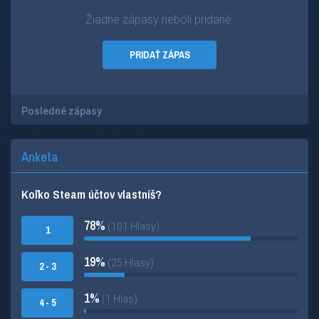
Žiadne zápasy neboli pridané.
PRIDAŤ ZÁPAS
Posledné zápasy
Anketa
Koľko Steam účtov vlastníš?
78%
(101 Hlasy)
1
19%
(25 Hlasy)
2 - 3
1%
(1 Hlas)
4 - 5