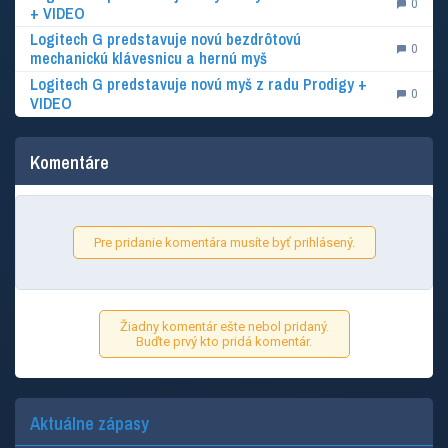
0
+ VIDEO
Logitech G predstavuje novú bezdrôtovú
0
mechanickú klávesnicu a hernú myš
Logitech G predstavuje novú myš z radu Prodigy +
0
VIDEO
Komentáre
Pre pridanie komentára musíte byť prihlásený.
Žiadny komentár ešte nebol pridaný.
Buďte prvý kto pridá komentár.
Aktuálne zápasy