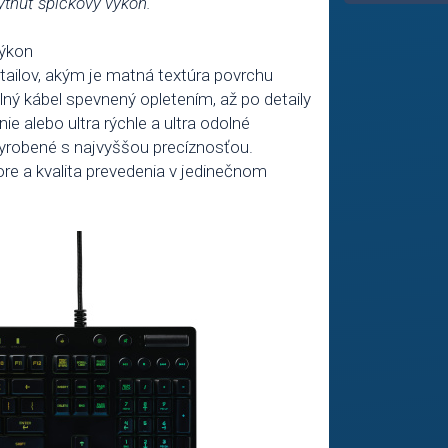
tnúť špičkový výkon.
“
výkon
tailov, akým je matná textúra povrchu
ný kábel spevnený opletením, až po detaily
 alebo ultra rýchle a ultra odolné
yrobené s najvyššou precíznosťou.
re a kvalita prevedenia v jedinečnom