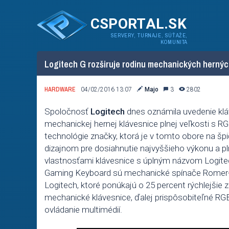
CSPORTAL.SK
SERVERY, TURNAJE, SÚŤAŽE,
KOMUNITA
Logitech G rozširuje rodinu mechanických hernýc
HARDWARE
04/02/2016 13:07
Majo
3
2802
Spoločnosť
Logitech
dnes oznámila uvedenie kl
mechanickej hernej klávesnice plnej veľkosti s R
technológie značky, ktorá je v tomto obore na špi
dizajnom pre dosiahnutie najvyššieho výkonu a pl
vlastnosťami klávesnice s úplným názvom Logit
Gaming Keyboard sú mechanické spínače Romer-
Logitech, ktoré ponúkajú o 25 percent rýchlejšie
mechanické klávesnice, ďalej prispôsobiteľné RGB
ovládanie multimédií.