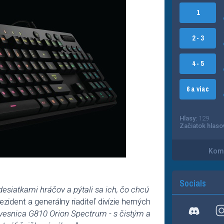
1
2 - 3
4 - 5
6 a viac
Hlasy:
129
Začiatok hlaso
Kome
Socials
desiatkami hráčov a pýtali sa ich, čo chcú
ezident a generálny riaditeľ divízie herných
vesnica G810 Orion Spectrum - s čistým a