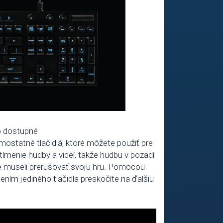
ko dostupné
statné tlačidlá, ktoré môžete použiť pre
tlmenie hudby a videí, takže hudbu v pozadí
e museli prerušovať svoju hru. Pomocou
čením jediného tlačidla preskočíte na ďalšiu