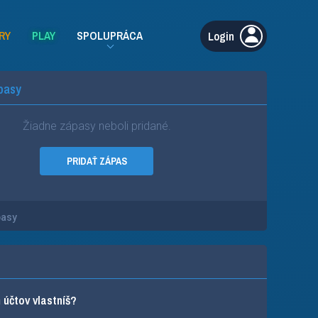
RY
PLAY
SPOLUPRÁCA
Login
pasy
Žiadne zápasy neboli pridané.
PRIDAŤ ZÁPAS
pasy
účtov vlastníš?