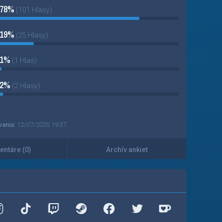
78%
(101 Hlasy)
19%
(25 Hlasy)
1%
(1 Hlas)
2%
(2 Hlasy)
vania:
12/07/2025 19:37
ntáre (0)
Archív ankiet