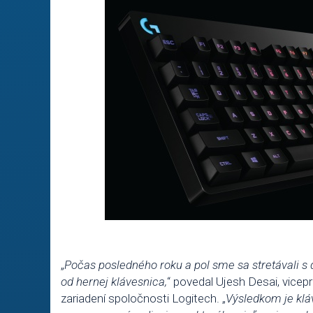
„
Počas posledného roku a pol sme sa stretávali s 
od hernej klávesnica,
“ povedal Ujesh Desai, vicepr
zariadení spoločnosti Logitech. „
Výsledkom je klá