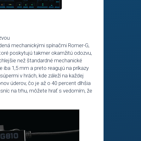
ozvou
adená mechanickými spínačmi Romer-G,
ktoré poskytujú takmer okamžitú odozvu,
ýchlejšie než štandardné mechanické
 iba 1,5 mm a preto reagujú na príkazy
súpermi v hrách, kde záleží na každej
nov úderov, čo je až o 40 percent dlhšia
sníc na trhu, môžete hrať s vedomím, že