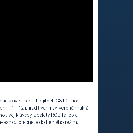
 nad klávesnicou Logitech G810 Orion
om F1-F12 priradiť vami vytvorená makrá.
otlivej klávesy z palety RGB farieb a
lávesnicu prepnete do herného režimu.