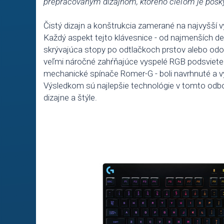
prepracovaným dizajnom, ktorého cieľom je posky
Čistý dizajn a konštrukcia zamerané na najvyšší 
Každý aspekt tejto klávesnice - od najmenších de
skrývajúca stopy po odtlačkoch prstov alebo odol
veľmi náročné zahŕňajúce vyspelé RGB podsvietenie
mechanické spínače Romer-G - boli navrhnuté a v
Výsledkom sú najlepšie technológie v tomto odbo
dizajne a štýle.