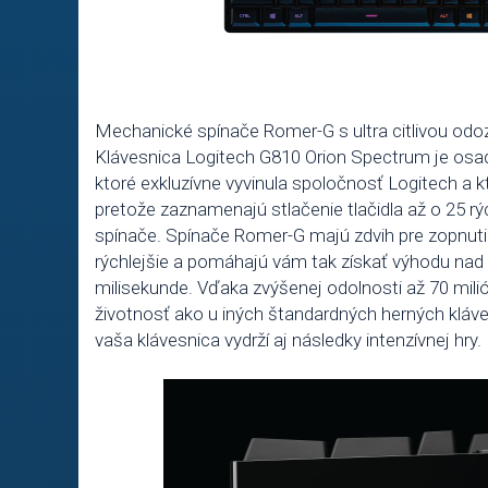
Mechanické spínače Romer-G s ultra citlivou od
Klávesnica Logitech G810 Orion Spectrum je os
ktoré exkluzívne vyvinula spoločnosť Logitech a 
pretože zaznamenajú stlačenie tlačidla až o 25 r
spínače. Spínače Romer-G majú zdvih pre zopnutie
rýchlejšie a pomáhajú vám tak získať výhodu nad 
milisekunde. Vďaka zvýšenej odolnosti až 70 milió
životnosť ako u iných štandardných herných kláve
vaša klávesnica vydrží aj následky intenzívnej hry.