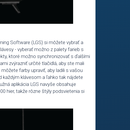
ming Software (LGS) si môžete vybrať a
klávesy - vyberať možno z palety farieb s
ekty, ktoré možno synchronizovať s ďalšími
i zvýrazniť určité tlačidlá, aby ste mali
 môžete farby upraviť, aby ladili s vašou
d každým klávesom a ľahko tak nájdete
služná aplikácia LGS navyše obsahuje
00 hier, takže rôzne štýly podsvietenia si