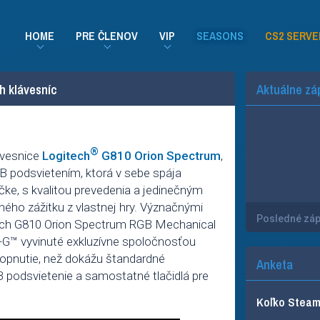
HOME
PRE ČLENOV
VIP
SEASONS
CS2 SERVE
h klávesníc
Aktuálne zá
®
ávesnice
Logitech
G810 Orion Spectrum
,
GB podsvietením, ktorá v sebe spája
čke, s kvalitou prevedenia a jedinečným
ného zážitku z vlastnej hry. Význačnými
Posledné zá
ech G810 Orion Spectrum RGB Mechanical
G™ vyvinuté exkluzívne spoločnosťou
 zopnutie, než dokážu štandardné
Anketa
 podsvietenie a samostatné tlačidlá pre
Koľko Steam 