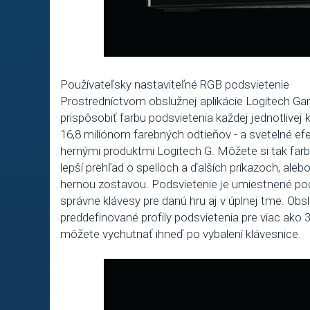
Používateľsky nastaviteľné RGB podsvietenie
Prostredníctvom obslužnej aplikácie Logitech Ga
prispôsobiť farbu podsvietenia každej jednotlivej 
16,8 miliónom farebných odtieňov - a svetelné ef
hernými produktmi Logitech G. Môžete si tak farbam
lepší prehľad o spelloch a ďalších príkazoch, alebo
hernou zostavou. Podsvietenie je umiestnené po
správne klávesy pre danú hru aj v úplnej tme. Ob
preddefinované profily podsvietenia pre viac ako 3
môžete vychutnať ihneď po vybalení klávesnice.