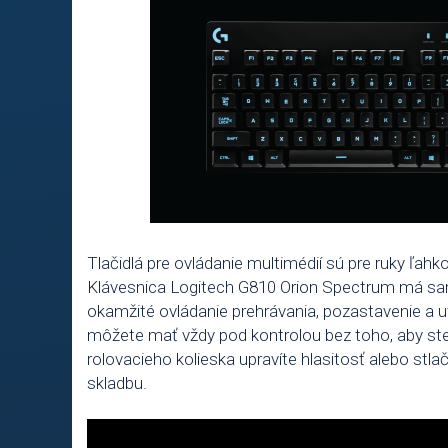
Tlačidlá pre ovládanie multimédií sú pre ruky ľah
Klávesnica Logitech G810 Orion Spectrum má samo
okamžité ovládanie prehrávania, pozastavenie a u
môžete mať vždy pod kontrolou bez toho, aby st
rolovacieho kolieska upravíte hlasitosť alebo stla
skladbu.