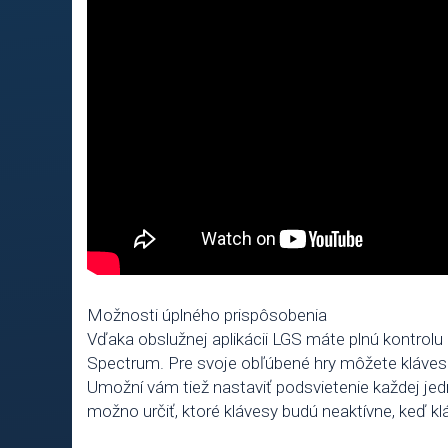
Možnosti úplného prispôsobenia
Vďaka obslužnej aplikácii LGS máte plnú kontrolu
Spectrum. Pre svoje obľúbené hry môžete kláves
Umožní vám tiež nastaviť podsvietenie každej jedn
možno určiť, ktoré klávesy budú neaktívne, keď k