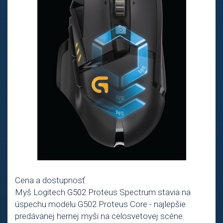
Cena a dostupnosť
Myš Logitech G502 Proteus Spectrum stavia na
úspechu modelu G502 Proteus Core - najlepšie
predávanej hernej myši na celosvetovej scéne.