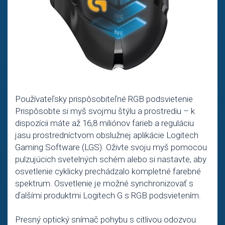
Používateľsky prispôsobiteľné RGB podsvietenie
Prispôsobte si myš svojmu štýlu a prostrediu – k
dispozícii máte až 16,8 miliónov farieb a reguláciu
jasu prostredníctvom obslužnej aplikácie Logitech
Gaming Software (LGS). Oživte svoju myš pomocou
pulzujúcich svetelných schém alebo si nastavte, aby
osvetlenie cyklicky prechádzalo kompletné farebné
spektrum. Osvetlenie je možné synchronizovať s
ďalšími produktmi Logitech G s RGB podsvietením.
Presný optický snímač pohybu s citlivou odozvou