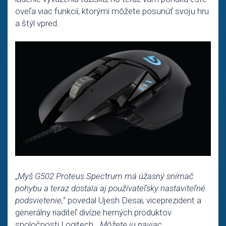
oveľa viac funkcií, ktorými môžete posunúť svoju hru
a štýl vpred.
„
Myš G502 Proteus Spectrum má úžasný snímač
pohybu a teraz dostala aj používateľsky nastaviteľné
podsvietenie,
“ povedal Ujesh Desai, viceprezident a
generálny riaditeľ divízie herných produktov
spoločnosti Logitech. „
Môžete ju naviac