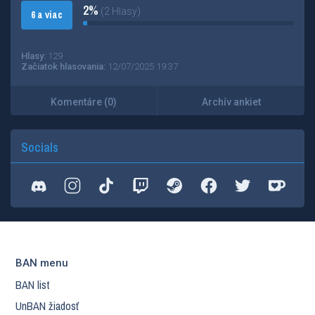
2%
(2 Hlasy)
6 a viac
Hlasy:
129
Začiatok hlasovania:
12/07/2025 19:37
Komentáre (0)
Archív ankiet
Socials
BAN menu
BAN list
UnBAN žiadosť