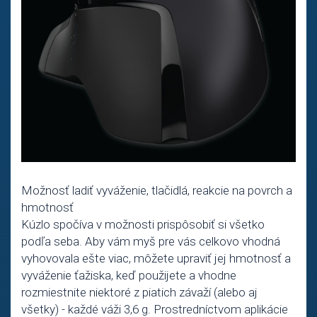
Možnosť ladiť vyváženie, tlačidlá, reakcie na povrch a
hmotnosť
Kúzlo spočíva v možnosti prispôsobiť si všetko
podľa seba. Aby vám myš pre vás celkovo vhodná
vyhovovala ešte viac, môžete upraviť jej hmotnosť a
vyváženie ťažiska, keď použijete a vhodne
rozmiestnite niektoré z piatich závaží (alebo aj
všetky) - každé váži 3,6 g. Prostredníctvom aplikácie