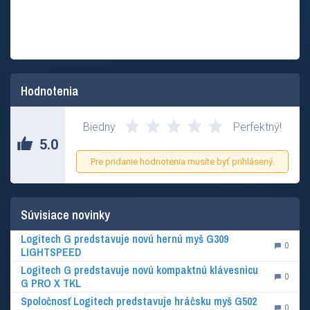
Hodnotenia
Biedny
Perfektný!
5.0
Pre pridanie hodnotenia musíte byť prihlásený.
Súvisiace novinky
Logitech G predstavuje novú hernú myš G309
0
LIGHTSPEED
Logitech G predstavuje novú kompaktnú klávesnicu
0
G PRO X TKL
Spoločnosť Logitech predstavuje hráčsku myš G502
0