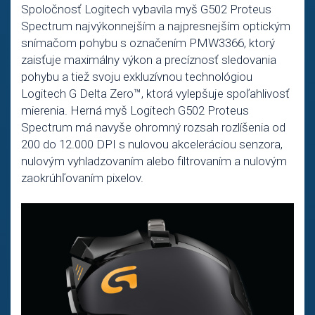
Spoločnosť Logitech vybavila myš G502 Proteus
Spectrum najvýkonnejším a najpresnejším optickým
snímačom pohybu s označením PMW3366, ktorý
zaisťuje maximálny výkon a precíznosť sledovania
pohybu a tiež svoju exkluzívnou technológiou
Logitech G Delta Zero™, ktorá vylepšuje spoľahlivosť
mierenia. Herná myš Logitech G502 Proteus
Spectrum má navyše ohromný rozsah rozlíšenia od
200 do 12.000 DPI s nulovou akceleráciou senzora,
nulovým vyhladzovaním alebo filtrovaním a nulovým
zaokrúhľovaním pixelov.