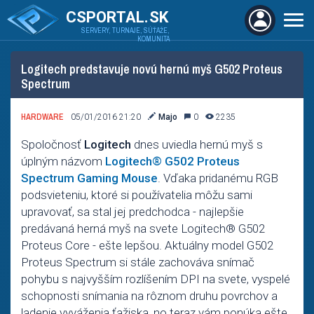
CSPORTAL.SK
SERVERY, TURNAJE, SÚŤAŽE,
KOMUNITA
Logitech predstavuje novú hernú myš G502 Proteus
Spectrum
HARDWARE
05/01/2016 21:20
Majo
0
2235
Spoločnosť
Logitech
dnes uviedla hernú myš s
úplným názvom
Logitech® G502 Proteus
Spectrum Gaming Mouse
. Vďaka pridanému RGB
podsvieteniu, ktoré si používatelia môžu sami
upravovať, sa stal jej predchodca - najlepšie
predávaná herná myš na svete Logitech® G502
Proteus Core - ešte lepšou. Aktuálny model G502
Proteus Spectrum si stále zachováva snímač
pohybu s najvyšším rozlíšením DPI na svete, vyspelé
schopnosti snímania na rôznom druhu povrchov a
ladenie vyváženia ťažiska, no teraz vám ponúka ešte