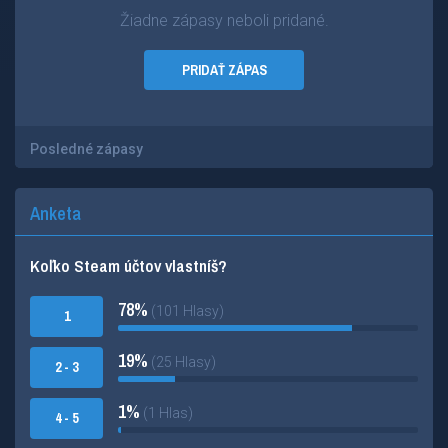
Žiadne zápasy neboli pridané.
PRIDAŤ ZÁPAS
Posledné zápasy
Anketa
Koľko Steam účtov vlastníš?
78%
(101 Hlasy)
1
19%
(25 Hlasy)
2 - 3
1%
(1 Hlas)
4 - 5