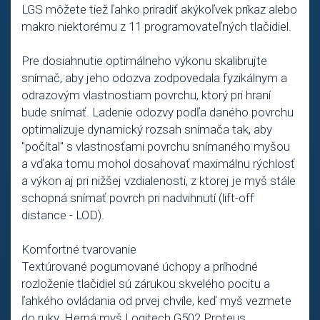
LGS môžete tiež ľahko priradiť akýkoľvek príkaz alebo
makro niektorému z 11 programovateľných tlačidiel.
Pre dosiahnutie optimálneho výkonu skalibrujte
snímač, aby jeho odozva zodpovedala fyzikálnym a
odrazovým vlastnostiam povrchu, ktorý pri hraní
bude snímať. Ladenie odozvy podľa daného povrchu
optimalizuje dynamický rozsah snímača tak, aby
"počítal" s vlastnosťami povrchu snímaného myšou
a vďaka tomu mohol dosahovať maximálnu rýchlosť
a výkon aj pri nižšej vzdialenosti, z ktorej je myš stále
schopná snímať povrch pri nadvihnutí (lift-off
distance - LOD).
Komfortné tvarovanie
Textúrované pogumované úchopy a príhodné
rozloženie tlačidiel sú zárukou skvelého pocitu a
ľahkého ovládania od prvej chvíle, keď myš vezmete
do ruky. Herná myš Logitech G502 Proteus