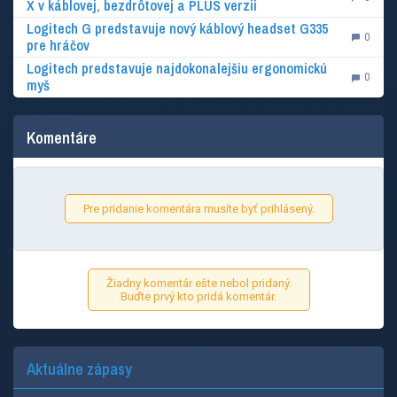
X v káblovej, bezdrôtovej a PLUS verzii
Logitech G predstavuje nový káblový headset G335
0
pre hráčov
Logitech predstavuje najdokonalejšiu ergonomickú
0
myš
Komentáre
Pre pridanie komentára musíte byť prihlásený.
Žiadny komentár ešte nebol pridaný.
Buďte prvý kto pridá komentár.
Aktuálne zápasy