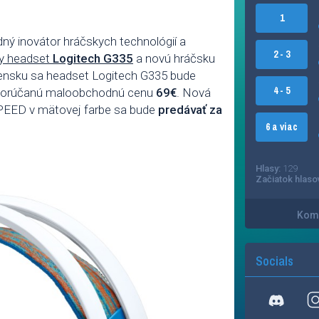
1
ný inovátor hráčskych technológií a
2 - 3
ky headset
Logitech G335
a novú hráčsku
vensku sa headset Logitech G335 bude
4 - 5
a odporúčanú maloobchodnú cenu
69€
. Nová
PEED v mätovej farbe sa bude
predávať za
6 a viac
Hlasy:
129
Začiatok hlaso
Kome
Socials