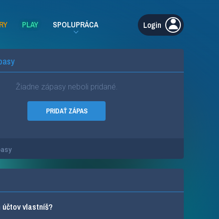
RY
PLAY
SPOLUPRÁCA
Login
pasy
Žiadne zápasy neboli pridané.
PRIDAŤ ZÁPAS
pasy
účtov vlastníš?