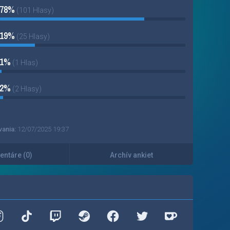
78%
(101 Hlasy)
19%
(25 Hlasy)
1%
(1 Hlas)
2%
(2 Hlasy)
vania:
12/07/2025 19:37
ntáre (0)
Archív ankiet