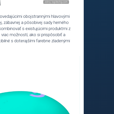
odpovedajúcimi obojstrannými hlavovými
ej, zábavnej a pôsobivej sady herného
kombinovať s existujúcimi produktmi z
 viac možností, ako si prispôsobiť a
tibilné s doterajšími farebne zladenými