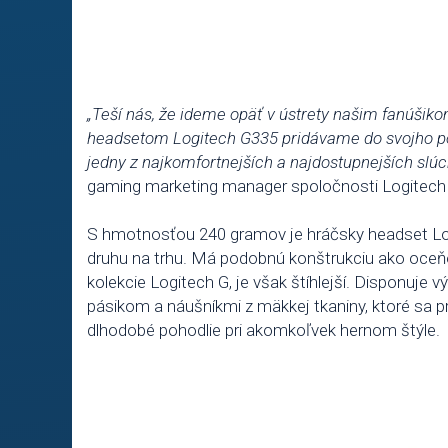
„Teší nás, že ideme opäť v ústrety našim fanúši
headsetom Logitech G335 pridávame do svojho port
jedny z najkomfortnejších a najdostupnejších slúch
gaming marketing manager spoločnosti Logitech 
S hmotnosťou 240 gramov je hráčsky headset Lo
druhu na trhu. Má podobnú konštrukciu ako oceň
kolekcie Logitech G, je však štíhlejší. Disponuj
pásikom a náušníkmi z mäkkej tkaniny, ktoré sa p
dlhodobé pohodlie pri akomkoľvek hernom štýle.