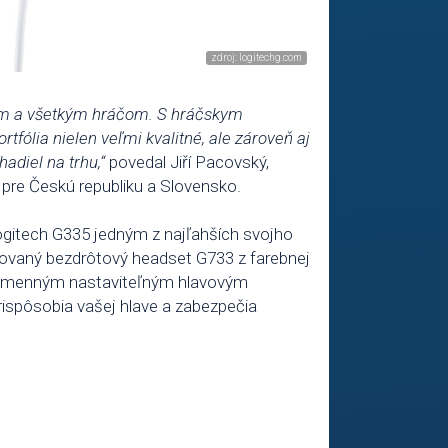
kom a všetkým hráčom. S hráčskym
fólia nielen veľmi kvalitné, ale zároveň aj
adiel na trhu,“
povedal Jiří Pacovský,
pre Českú republiku a Slovensko.
gitech G335 jedným z najľahších svojho
ovaný bezdrôtový headset G733 z farebnej
e výmenným nastaviteľným hlavovým
rispôsobia vašej hlave a zabezpečia