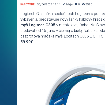
HARDWARE
30/06/2021 11:14
Majo
0
2520
Logitech G, značka spoločnosti Logitech a popred
vybavenia, predstavuje nový ľahký
káblový hráčs
myš Logitech G305
v mentolovej farbe. Na Slo
predávať od 16. júna v čiernej a bielej farbe z
bezdrôtová hráčska myš Logitech G305 LIGHTS
59.99€
.