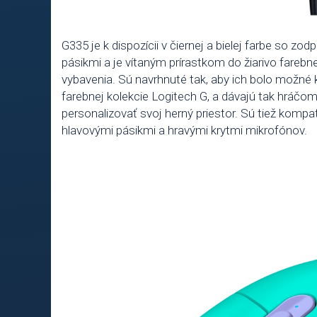
G335 je k dispozícii v čiernej a bielej farbe so z
pásikmi a je vítaným prírastkom do žiarivo farebn
vybavenia. Sú navrhnuté tak, aby ich bolo možné 
farebnej kolekcie Logitech G, a dávajú tak hráčom
personalizovať svoj herný priestor. Sú tiež kompa
hlavovými pásikmi a hravými krytmi mikrofónov.