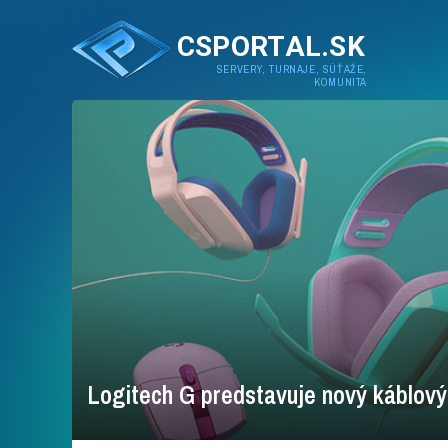
CSPORTAL.SK
SERVERY, TURNAJE, SÚŤAŽE,
KOMUNITA
Logitech G predstavuje nový káblový