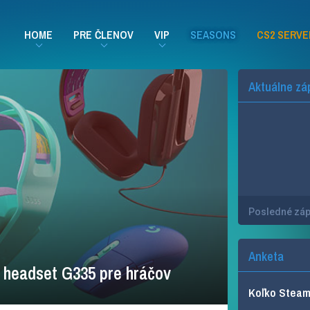
HOME
PRE ČLENOV
VIP
SEASONS
CS2 SERVE
Aktuálne zá
Posledné zá
Anketa
 headset G335 pre hráčov
Koľko Steam 