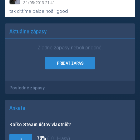
31/05/2013 21:41
tak držíme palce hoši :good
Aktuálne zápasy
Žiadne zápasy neboli pridané.
PRIDAŤ ZÁPAS
Posledné zápasy
Anketa
Koľko Steam účtov vlastníš?
78%
(101 Hlasy)