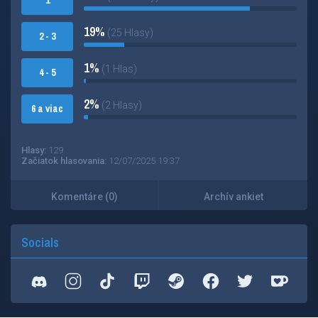
1
19%
(25 Hlasy)
2 - 3
1%
(1 Hlas)
4 - 5
2%
(2 Hlasy)
6 a viac
Hlasy:
129
Začiatok hlasovania:
12/07/2025 19:37
Komentáre (0)
Archív ankiet
Socials