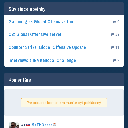
Súvisiace novinky
Gamining.sk Global Offensive tím
0
CS: Global Offensive server
28
Counter Strike: Global Offensive Update
11
Interviews z IEM6 Global Challenge
2
Komentáre
Pre pridanie komentára musíte byť prihlásený.
MaTKOoooo
#1