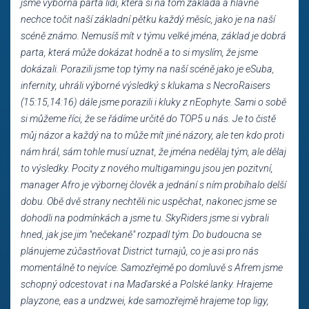
jsme výborná parta lidí, která si na tom zakládá a hlavně
nechce točit naší základní pětku každý měsíc, jako je na naší
scéně známo. Nemusíš mít v týmu velké jména, základ je dobrá
parta, která může dokázat hodně a to si myslím, že jsme
dokázali. Porazili jsme top týmy na naší scéně jako je eSuba,
infernity, uhráli výborné výsledký s klukama s NecroRaisers
(15:15,14:16) dále jsme porazili i kluky z nEophyte. Sami o sobě
si můžeme říci, že se řádíme určitě do TOP5 u nás. Je to čistě
můj názor a každý na to může mít jiné názory, ale ten kdo proti
nám hrál, sám tohle musí uznat, že jména nedělaj tým, ale dělaj
to výsledky. Pocity z nového multigamingu jsou jen pozitvní,
manager Afro je výbornej člověk a jednání s ním probíhalo delší
dobu. Obě dvě strany nechtěli nic uspěchat, nakonec jsme se
dohodli na podmínkách a jsme tu. SkyRiders jsme si vybrali
hned, jak jse jim "nečekaně" rozpadl tým. Do budoucna se
plánujeme zúčastňovat District turnajů, co je asi pro nás
momentálně to nejvíce. Samozřejmě po domluvě s Afrem jsme
schopný odcestovat i na Maďarské a Polské lanky. Hrajeme
playzone, eas a undzwei, kde samozřejmě hrajeme top ligy,