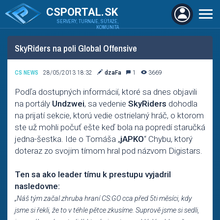
CSPORTAL.SK
SERVERY, TURNAJE, SÚŤAŽE,
KOMUNITA
SkyRiders na poli Global Offensive
CS NEWS
28/05/2013 18:32
dzaFa
1
3669
Podľa dostupných informácií, ktoré sa dnes objavili
na portály
Undzwei
, sa vedenie
SkyRiders
dohodla
na prijatí sekcie, ktorú vedie ostrielaný hráč, o ktorom
ste už mohli počuť ešte keď bola na popredí staručká
jedna-šestka. Ide o Tomáša „
jAPKO
“ Chybu, ktorý
doteraz zo svojim tímom hral pod názvom Digistars.
Ten sa ako leader tímu k prestupu vyjadril
nasledovne:
„Náš tým začal zhruba hraní CS:GO cca před 5ti měsíci, kdy
jsme si řekli, že to v téhle pětce zkusíme. Suprově jsme si sedli,