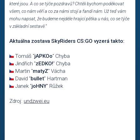
které jsou. A co se týče pozdravů? Chtěli bychom poděkovat
všem, co nám věří a co za námi stojí a fandí nám. Už teď vám
mohu napsat, že budeme nejdéle hrajicí pětka u nás, co se týče
v základní sestavě.“
Aktuálna zostava SkyRiders CS:GO vyzerá takto:
Tomáš "
jAPKOo
" Chyba
Jindřich "
zEDKO!
" Chyba
Martin "
matyZ
" Vácha
David "
bullet
" Hartman
Janek "
joHNY
" Růžek
Zdroj:
undzwei.eu