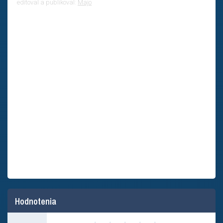
editoval a publikoval:
Majo
Hodnotenia