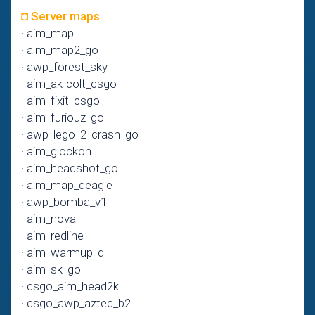
◘ Server maps
· aim_map
· aim_map2_go
· awp_forest_sky
· aim_ak-colt_csgo
· aim_fixit_csgo
· aim_furiouz_go
· awp_lego_2_crash_go
· aim_glockon
· aim_headshot_go
· aim_map_deagle
· awp_bomba_v1
· aim_nova
· aim_redline
· aim_warmup_d
· aim_sk_go
· csgo_aim_head2k
· csgo_awp_aztec_b2