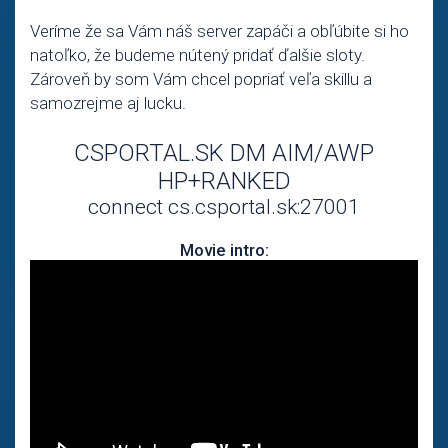
Veríme že sa Vám náš server zapáči a obľúbite si ho
natoľko, že budeme nútený pridať ďalšie sloty.
Zároveň by som Vám chcel popriať veľa skillu a
samozrejme aj lucku.
CSPORTAL.SK DM AIM/AWP
HP+RANKED
connect cs.csportal.sk:27001
Movie intro: