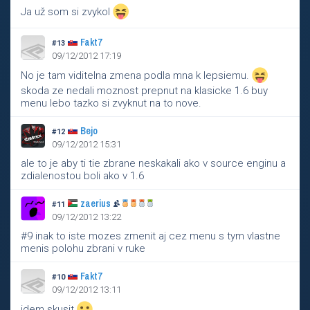
Ja už som si zvykol
Fakt7
#13
09/12/2012 17:19
No je tam viditelna zmena podla mna k lepsiemu.
skoda ze nedali moznost prepnut na klasicke 1.6 buy
menu lebo tazko si zvyknut na to nove.
Bejo
#12
09/12/2012 15:31
ale to je aby ti tie zbrane neskakali ako v source enginu a
zdialenostou boli ako v 1.6
zaerius
#11
09/12/2012 13:22
#9 inak to iste mozes zmenit aj cez menu s tym vlastne
menis polohu zbrani v ruke
Fakt7
#10
09/12/2012 13:11
idem skusit