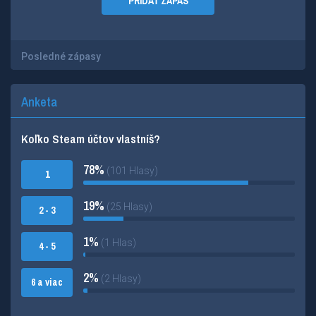
PRIDAŤ ZÁPAS
Posledné zápasy
Anketa
Koľko Steam účtov vlastníš?
78%
(101 Hlasy)
1
19%
(25 Hlasy)
2 - 3
1%
(1 Hlas)
4 - 5
2%
(2 Hlasy)
6 a viac