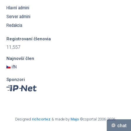
Hlavní admini
Server admini
Redakcia
Registrovaní členovia
11,557
Najnovší člen
ifN
Sponzori
Designed
richcortez
& made by
Majo
©csportal 2006-2026.
chat