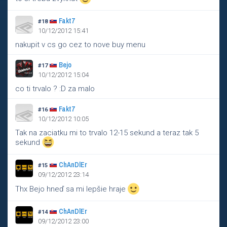
Fakt7
#18
10/12/2012 15:41
nakupit v cs go cez to nove buy menu
Bejo
#17
10/12/2012 15:04
co ti trvalo ? :D za malo
Fakt7
#16
10/12/2012 10:05
Tak na zaciatku mi to trvalo 12-15 sekund a teraz tak 5
sekund
ChAnDlEr
#15
09/12/2012 23:14
Thx Bejo hneď sa mi lepšie hraje
ChAnDlEr
#14
09/12/2012 23:00