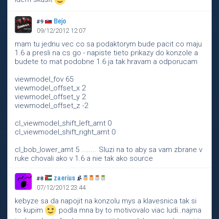
Bejo
#9
09/12/2012 12:07
mam tu jednu vec co sa podaktorym bude pacit co maju
1.6 a presli na cs go - napiste tieto prikazy do konzole a
budete to mat podobne 1.6 ja tak hravam a odporucam
viewmodel_fov 65
viewmodel_offset_x 2
viewmodel_offset_y 2
viewmodel_offset_z -2
cl_viewmodel_shift_left_amt 0
cl_viewmodel_shift_right_amt 0
cl_bob_lower_amt 5 ........ Sluzi na to aby sa vam zbrane v
ruke chovali ako v 1.6 a nie tak ako source
zaerius
#8
07/12/2012 23:44
kebyze sa da napojit na konzolu mys a klavesnica tak si
to kupim
podla mna by to motivovalo viac ludi..najma