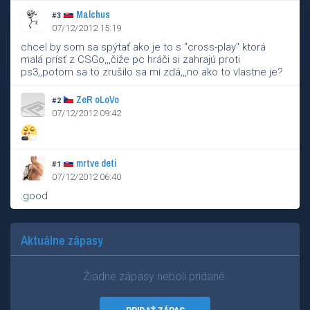
Malchus
#3
07/12/2012 15:19
chcel by som sa spýtať ako je to s "cross-play" ktorá
malá prísť z CSGo,,,čiže pc hráči si zahrajú proti
ps3,,potom sa to zrušilo sa mi zdá,,,no ako to vlastne je?
ZeR oLoVo
#2
07/12/2012 09:42
mrtve deti
#1
07/12/2012 06:40
:good
Aktuálne zápasy
Žiadne zápasy neboli pridané.