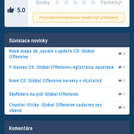
Biedny
Perfektný!
5.0
Pre pridanie hodnotenia musíte byť prihlásený.
Súvisiace novinky
Nová mapa de_canals v update CS: Global
0
Offensive
Y-Games CS: Global Offensive registrácia spustená
0
Nové CS: Global Offensive servery + HLstatsX
3
SkyRiders na poli Global Offensive
1
Counter-Strike: Global Offensive zadarmo cez
6
víkend
Komentáre