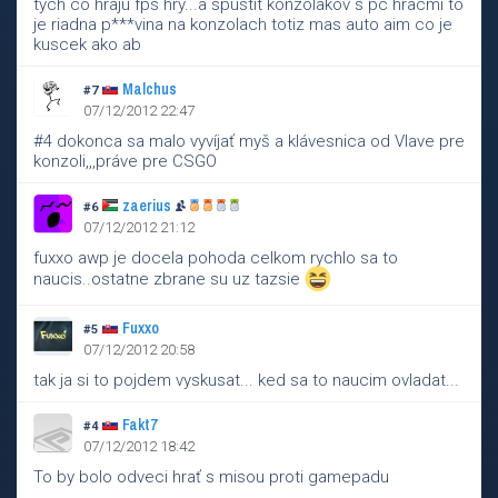
tych co hraju fps hry...a spustit konzolakov s pc hracmi to
je riadna p***vina na konzolach totiz mas auto aim co je
kuscek ako ab
Malchus
#7
07/12/2012 22:47
#4 dokonca sa malo vyvíjať myš a klávesnica od Vlave pre
konzoli,,,práve pre CSGO
zaerius
#6
07/12/2012 21:12
fuxxo awp je docela pohoda celkom rychlo sa to
naucis..ostatne zbrane su uz tazsie
Fuxxo
#5
07/12/2012 20:58
tak ja si to pojdem vyskusat... ked sa to naucim ovladat...
Fakt7
#4
07/12/2012 18:42
To by bolo odveci hrať s misou proti gamepadu