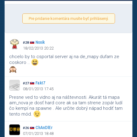
Pre pridanie komentára musíte byť prihlásený.
Noxik
#28
18/02/2013 20:22
chcelo by to csportal server aj na de_mapy dufam ze
coskoro ..
Fakt7
#27
08/01/2013 17:45
Presne ved to vidno aj na náštevnosti. Akurát tá mapa
aim_nova je dosť hard core ak sa tam strene zopár ludí
čo kempí na spawne . Ale určite dobrý nápad hodiť tam
tento mód.
ChAnDlEr
#26
07/01/2013 18:48