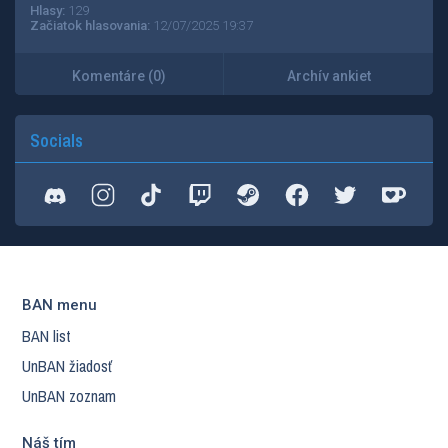
Hlasy:
129
Začiatok hlasovania:
12/07/2025 19:37
Komentáre (0)
Archív ankiet
Socials
BAN menu
BAN list
UnBAN žiadosť
UnBAN zoznam
Náš tím