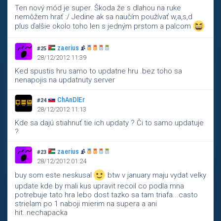
Ten nový mód je super. Škoda že s dlahou na ruke
nemôžem hrať :/ Jedine ak sa naučím používať w,a,s,d
plus ďalšie okolo toho len s jedným prstom a palcom
zaerius
#25
28/12/2012 11:39
Ked spustis hru samo to updatne hru .bez toho sa
nenapojis na updatnuty server
ChAnDlEr
#24
28/12/2012 11:13
Kde sa dajú stiahnuť tie ich updaty ? Či to samo updatuje
?
zaerius
#23
28/12/2012 01:24
buy som este neskusal
btw v january maju vydat velky
update kde by mali kus upravit recoil co podla mna
potrebuje tato hra lebo dost tazko sa tam triafa...casto
strielam po 1 naboji mierim na supera a ani
hit..nechapacka