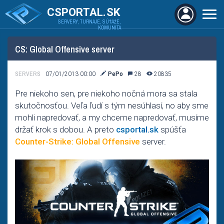
CSPORTAL.SK
SERVERY, TURNAJE, SÚŤAŽE,
KOMUNITA
CS: Global Offensive server
SERVERS
07/01/2013 00:00
PePo
28
20835
Pre niekoho sen, pre niekoho nočná mora sa stala
skutočnosťou. Veľa ľudí s tým nesúhlasí, no aby sme
mohli napredovať, a my chceme napredovať, musíme
držať krok s dobou. A preto
csportal.sk
spúšťa
Counter-Strike: Global Offensive
server.