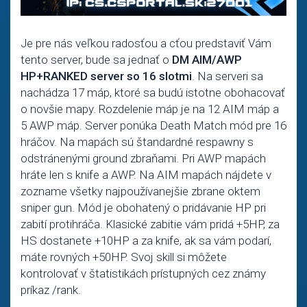
Je pre nás veľkou radosťou a cťou predstaviť Vám
tento server, bude sa jednať o
DM AIM/AWP
HP+RANKED server so 16 slotmi
. Na serveri sa
nachádza 17 máp, ktoré sa budú istotne obohacovať
o novšie mapy. Rozdelenie máp je na 12 AIM máp a
5 AWP máp. Server ponúka Death Match mód pre 16
hráčov. Na mapách sú štandardné respawny s
odstránenými ground zbraňami. Pri AWP mapách
hráte len s knife a AWP. Na AIM mapách nájdete v
zozname všetky najpoužívanejšie zbrane oktem
sniper gun. Mód je obohatený o pridávanie HP pri
zabití protihráča. Klasické zabitie vám pridá +5HP, za
HS dostanete +10HP a za knife, ak sa vám podarí,
máte rovných +50HP. Svoj skill si môžete
kontrolovať v štatistikách prístupných cez známy
príkaz /rank.