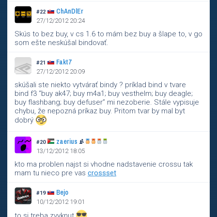
ChAnDlEr
#22
27/12/2012 20:24
Skús to bez buy, v cs 1.6 to mám bez buy a šlape to, v go
som ešte neskúšal bindovať.
Fakt7
#21
27/12/2012 20:09
skúšali ste niekto vytvárať bindy ? príklad bind v tvare
bind f3 “buy ak47; buy m4a1; buy vesthelm; buy deagle;
buy flashbang; buy defuser” mi nezoberie. Stále vypisuje
chybu, že nepozná príkaz buy. Pritom tvar by mal byt
dobrý
zaerius
#20
13/12/2012 18:05
kto ma problen najst si vhodne nadstavenie crossu tak
mam tu nieco pre vas
crossset
Bejo
#19
10/12/2012 19:01
to si treba zvyknut