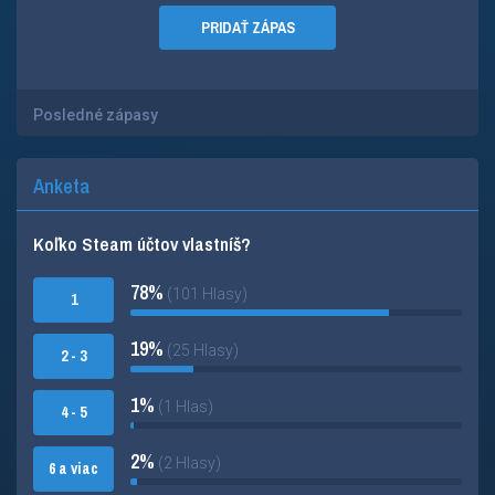
PRIDAŤ ZÁPAS
Posledné zápasy
Anketa
Koľko Steam účtov vlastníš?
78%
(101 Hlasy)
1
19%
(25 Hlasy)
2 - 3
1%
(1 Hlas)
4 - 5
2%
(2 Hlasy)
6 a viac