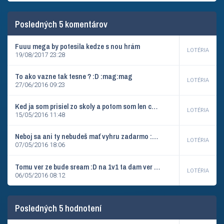
Posledných 5 komentárov
Fuuu mega by potesila kedze s nou hrám
LOTÉRIA
19/08/2017 23:28
To ako vazne tak tesne ? :D :mag:mag
LOTÉRIA
27/06/2016 09:23
Ked ja som prisiel zo skoly a potom som len chvilku bol doma a isiel som prec nieje cas :/
LOTÉRIA
15/05/2016 11:48
Neboj sa ani ty nebudeš mať vyhru zadarmo :D aj ja ťa potrápim
LOTÉRIA
07/05/2016 18:06
Tomu ver ze bude sream :D na 1v1 ta dam ver tomu
LOTÉRIA
06/05/2016 08:12
Posledných 5 hodnotení