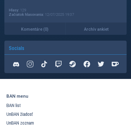
Hlasy:
129
Začiatok hlasovania:
12/07/2025 19:37
Komentáre (0)
Archív ankiet
Socials
BAN menu
BAN list
UnBAN žiadosť
UnBAN zoznam