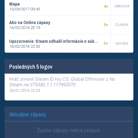
Mapa
4+
OBRÁZOK
15/09/2017 09:45
Ako na Online zápasy
5+
ČLÁNOK
16/02/2016 23:19
Upozornenie: Steam odhalil informácie o súkromnom účte
5+
NOVIKA
16/02/2016 22:53
Posledných 5 logov
Hráč zmenil Steam ID hry CS: Global Offensive z
No
Steam
na
STEAM_1:1:117992070
.
26/01/2016 22:33
Aktuálne zápasy
Žiadne zápasy neboli pridané.