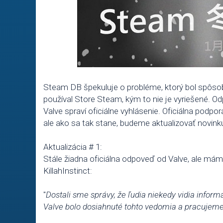
Steam DB špekuluje o probléme, ktorý bol spôsob
používal Store Steam, kým to nie je vyriešené. 
Valve spraví oficiálne vyhlásenie. Oficiálna podp
ale ako sa tak stane, budeme aktualizovať novink
Aktualizácia # 1:
Stále žiadna oficiálna odpoveď od Valve, ale m
KillahInstinct:
"
Dostali sme správy, že ľudia niekedy vidia inform
Valve bolo dosiahnuté tohto vedomia a pracujeme