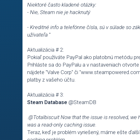
Niektoré často kladené otázky:
- Nie, Steam nie je hacknutý
- Kreditné info a telefónne čísla, sú v súlade so 
užívateľa
"
Aktualizácia # 2:
Pokiaľ používáte PayPal ako platobnú metódu pre
Prihláste sa do PayPalu a v nastaveniach otvort
nájdete "Valve Corp" či "www.steampowered.com.
platby z vašeho účtu.
Aktualizácia # 3:
Steam Database
‏@SteamDB
.@Totalbiscuit Now that the issue is resolved, we 
was a read-only caching issue.
Teraz, keď je problém vyriešený, máme ešte ďalší
caching problém.