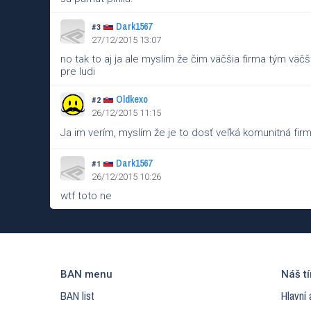
Dark1567
#3
27/12/2015 13:07
no tak to aj ja ale myslím že čim väčšia firma tým v
pre ludi
Oldkexo
#2
26/12/2015 11:15
Ja im verím, myslím že je to dosť veľká komunitná firma 
Dark1567
#1
26/12/2015 10:26
wtf toto ne
BAN menu
Náš t
BAN list
Hlavní 