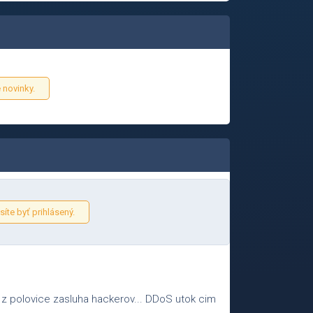
 novinky.
íte byť prihlásený.
z polovice zasluha hackerov... DDoS utok cim