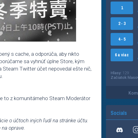
1
2 - 3
4 - 5
ený s cache, a odporúča, aby nikto
6 a viac
Odporúčame sa vyhnúť úplne Store, kým
ora Steam Twitter účet nepovedal ešte nič,
Hlasy:
129
u.
Začiatok hlaso
Kome
áme to z komunitárneho Steam Moderátor
Socials
ácie o účtoch iných ľudí na stránke účtu.
 na oprave.