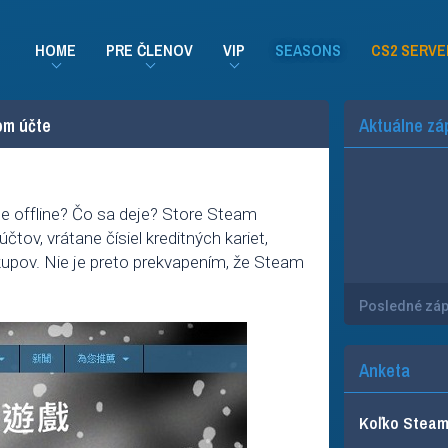
HOME
PRE ČLENOV
VIP
SEASONS
CS2 SERVE
om účte
Aktuálne zá
je offline? Čo sa deje? Store Steam
tov, vrátane čísiel kreditných kariet,
ákupov. Nie je preto prekvapením, že Steam
Posledné zá
Anketa
Koľko Steam 