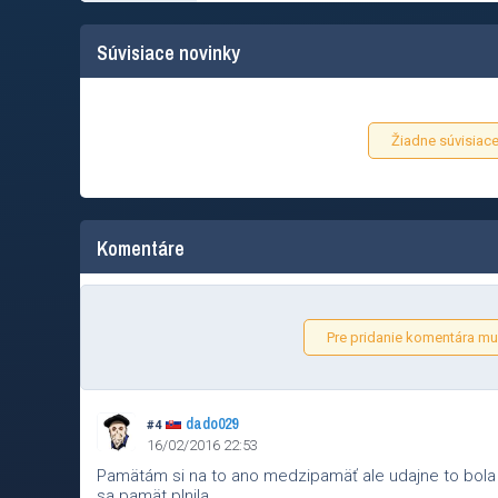
Súvisiace novinky
Žiadne súvisiace
Komentáre
Pre pridanie komentára mus
dado029
#4
16/02/2016 22:53
Pamätám si na to ano medzipamäť ale udajne to bola 
sa pamät plnila.