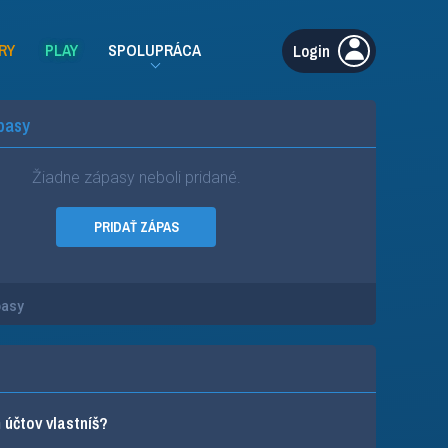
RY
PLAY
SPOLUPRÁCA
Login
pasy
Žiadne zápasy neboli pridané.
PRIDAŤ ZÁPAS
pasy
účtov vlastníš?