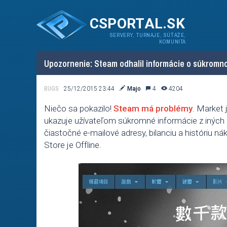
CSPORTAL.SK
SERVERY, TURNAJE, SÚŤAŽE,
KOMUNITA
Upozornenie: Steam odhalil informácie o súkromn
BUGS
25/12/2015 23:44
Majo
4
4204
Niečo sa pokazilo!
Steam má problémy
. Market 
ukazuje užívateľom súkromné informácie z iných úč
čiastočné e-mailové adresy, bilanciu a históriu n
Store je Offline.