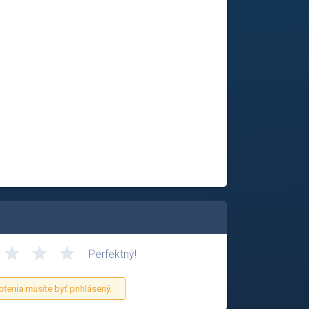
Perfektný!
otenia musíte byť prihlásený.