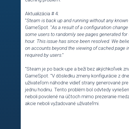
Aktualizácia # 4:
"
Steam is back up and running without any known 
GameSpot. "
As a result of a configuration change
some users to randomly see pages generated for ot
hour. This issue has since been resolved. We bel
on accounts beyond the viewing of cached page in
required by users
."
"Steam je po back-upe a beží bez akýchkoľvek z
GameSpot. "V dôsledku zmeny konfigurácie z dne
užívateľom náhodne vidieť strany generované pre
jednu hodinu. Tento problém bol odvtedy vyriešen
neboli povolené na účtoch mimo prezeranie medzi
akcie neboli vyžadované užívateľmi.