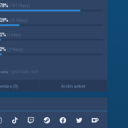
78%
(101 Hlasy)
19%
(25 Hlasy)
1%
(1 Hlas)
2%
(2 Hlasy)
vania:
12/07/2025 19:37
ntáre (0)
Archív ankiet