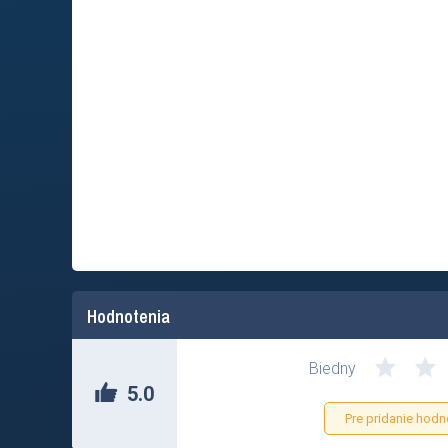
Hodnotenia
Biedny
5.0
Pre pridanie hodn