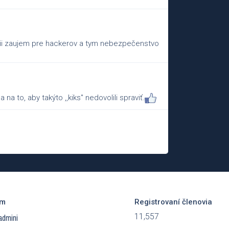
äčšii zaujem pre hackerov a tym nebezpečenstvo
na to, aby takýto ,,kiks" nedovolili spraviť.
ím
Registrovaní členovia
11,557
admini