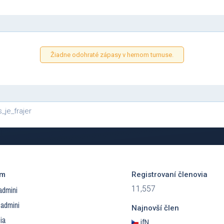
Žiadne odohraté zápasy v hernom turnuse.
_je_frajer
ím
Registrovaní členovia
11,557
admini
 admini
Najnovší člen
ia
ifN