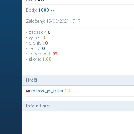
Body:
1000 ↔
Založený: 19/05/2021 17:17
• zápasov:
0
• výhier:
0
• prehier:
0
• remíz:
0
• úspešnosť:
0%
• skóre:
1.00
Hráči:
maros_je_frajer
CR
Info o tíme: