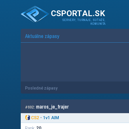
CSPORTAL.SK
SERVERY, TURNAJE, SÚŤAŽE,
KOMUNITA
Aktuálne zápasy
Posledné zápasy
maros_je_frajer
#692:
CS2
•
1
v
1 AIM
Rank:
20.