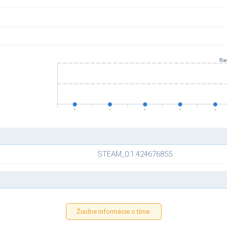
STEAM_0:1:424676855
Žiadne informácie o tíme.