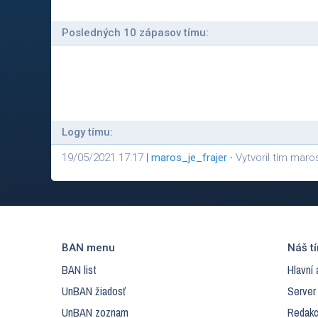
Posledných 10 zápasov tímu:
Logy tímu:
19/05/2021 17:17
|
maros_je_frajer
·
Vytvoril tím maros
BAN menu
Náš t
BAN list
Hlavní 
UnBAN žiadosť
Server
UnBAN zoznam
Redakc