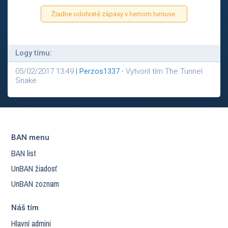
Žiadne odohraté zápasy v hernom turnuse.
Logy tímu:
05/02/2017 13:49
|
Perzos1337
·
Vytvoril tím The Tunnel
Snake
BAN menu
BAN list
UnBAN žiadosť
UnBAN zoznam
Náš tím
Hlavní admini