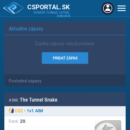
CSPORTAL.SK
SERVERY, TURNAJE, SÚŤAŽE,
KOMUNITA
Aktuálne zápasy
Žiadne zápasy neboli pridané.
PRIDAŤ ZÁPAS
Posledné zápasy
The Tunnel Snake
#300:
CS2
•
1
v
1 AIM
Rank:
20.