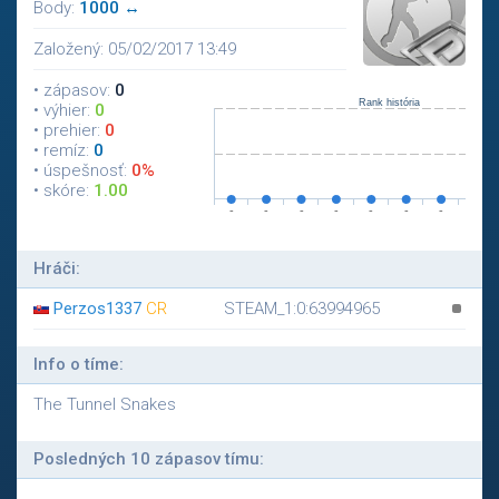
Body:
1000 ↔
Založený: 05/02/2017 13:49
• zápasov:
0
• výhier:
0
• prehier:
0
• remíz:
0
• úspešnosť:
0%
• skóre:
1.00
Hráči:
Perzos1337
CR
STEAM_1:0:63994965
Info o tíme:
The Tunnel Snakes
Posledných 10 zápasov tímu: