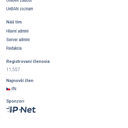
UnBAN žiadosť
UnBAN zoznam
Náš tím
Hlavní admini
Server admini
Redakcia
Registrovaní členovia
11,557
Najnovší člen
ifN
Sponzori