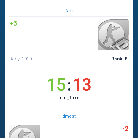
faki
+3
Body: 1010
Rank: 8.
15
13
:
aim_fake
timost
-2