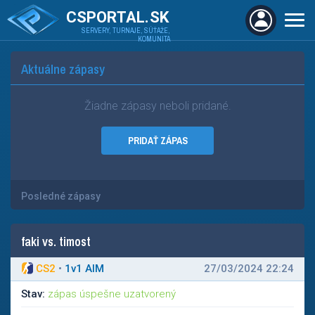
CSPORTAL.SK
SERVERY, TURNAJE, SÚŤAŽE,
KOMUNITA
Aktuálne zápasy
Žiadne zápasy neboli pridané.
PRIDAŤ ZÁPAS
Posledné zápasy
faki vs. timost
CS2
•
1
v
1 AIM
27/03/2024 22:24
Stav:
zápas úspešne uzatvorený