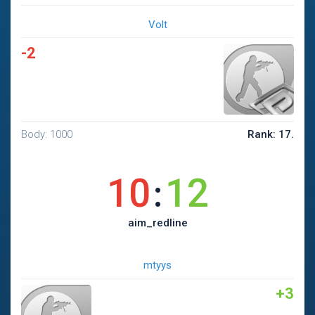
Volt
-2
Body: 1000
Rank: 17.
10
12
:
aim_redline
mtyys
+3