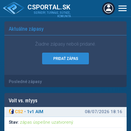
CSPORTAL.SK
SERVERY, TURNAJE, SÚŤAŽE,
KOMUNITA
Aktuálne zápasy
Žiadne zápasy neboli pridané.
PRIDAŤ ZÁPAS
Posledné zápasy
Volt vs. mtyys
CS2
•
1
v
1 AIM
08/07/2026 18:16
Stav:
zápas úspešne uzatvorený