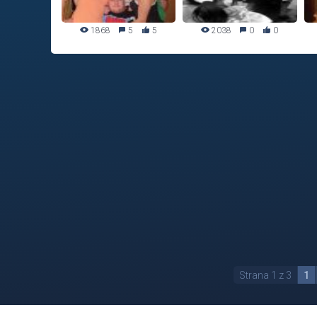
1868
5
5
2038
0
0
Strana 1 z 3
1