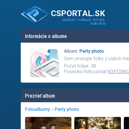
CSPORTAL.SK
SERVERY, TURNAJE, SÚŤAŽE,
KOMUNITA
Informácie o albume
Album:
Party photo
Sem smerujte fotky z vašich mej
Počet fotiek: 38
Poslednú fotku pridal
N3XT0Wi
Prezrieť album
Fotoalbumy
>
Party photo