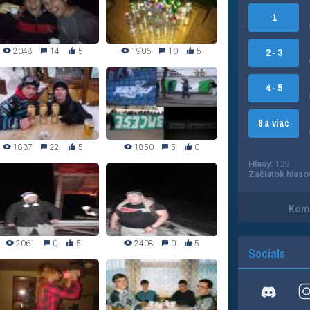
1
2048
14
5
1906
10
5
2 - 3
4 - 5
6 a viac
1837
22
5
1850
5
0
Hlasy:
129
Začiatok hlaso
Kome
2061
0
5
2408
0
5
Socials