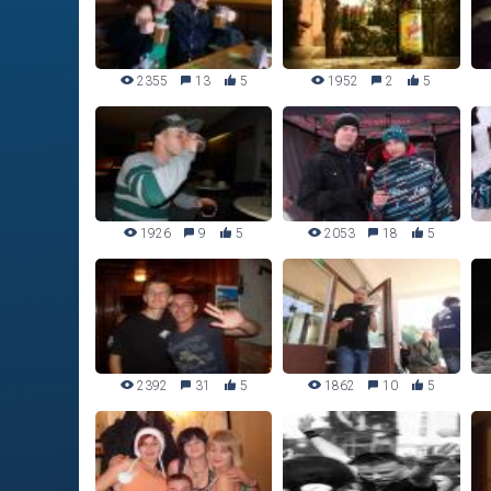
2355
13
5
1952
2
5
1926
9
5
2053
18
5
2392
31
5
1862
10
5