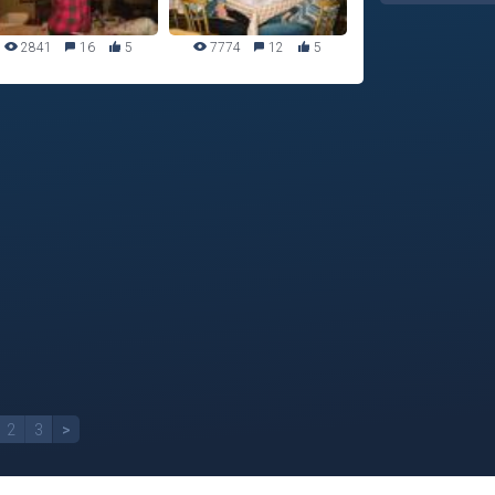
2841
16
5
7774
12
5
2
3
>