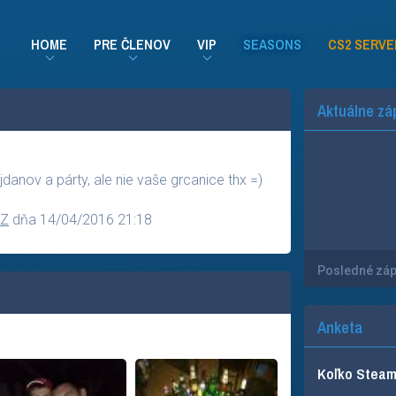
HOME
PRE ČLENOV
VIP
SEASONS
CS2 SERVE
Aktuálne zá
danov a párty, ale nie vaše grcanice thx =)
CZ
dňa 14/04/2016 21:18
Posledné zá
Anketa
Koľko Steam 