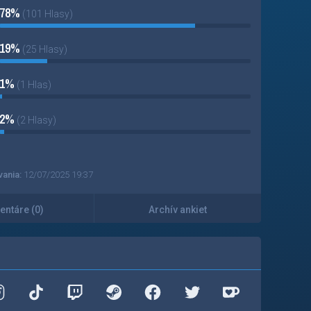
78%
(101 Hlasy)
19%
(25 Hlasy)
1%
(1 Hlas)
2%
(2 Hlasy)
vania:
12/07/2025 19:37
ntáre (0)
Archív ankiet