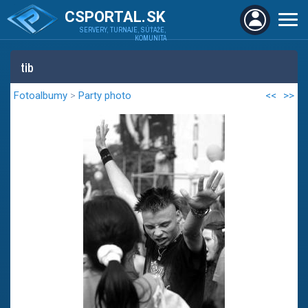
CSPORTAL.SK
SERVERY, TURNAJE, SÚŤAŽE,
KOMUNITA
tib
Fotoalbumy
>
Party photo
<<
>>