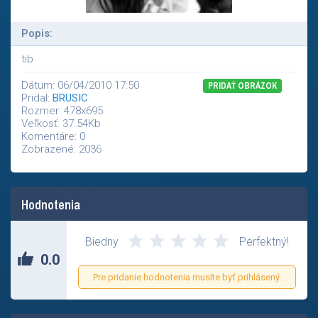
Popis:
tib
Dátum: 06/04/2010 17:50
PRIDAŤ OBRÁZOK
Pridal:
BRUSIC
Rozmer: 478x695
Veľkosť: 37.54Kb
Komentáre: 0
Zobrazené: 2036
Hodnotenia
Zatial nikto neohodnotil tento príspevok.
Biedny
Perfektný!
0.0
Pre pridanie hodnotenia musíte byť prihlásený.