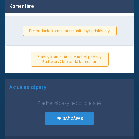
Komentáre
Pre pridanie komentára musíte byť prihlásený.
Žiadny komentár ešte nebol pridaný.
Buďte prvý kto pridá komentár.
Aktuálne zápasy
Žiadne zápasy neboli pridané.
PRIDAŤ ZÁPAS