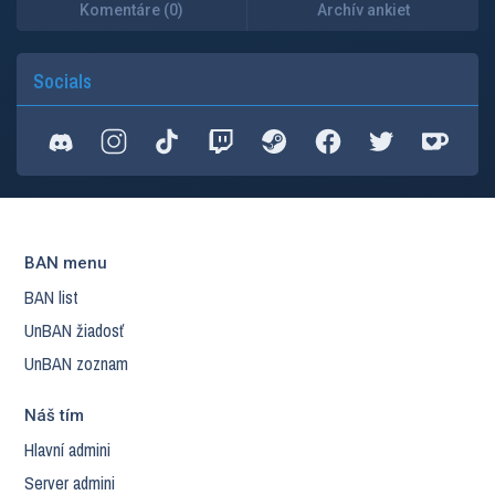
Komentáre (0)
Archív ankiet
Socials
BAN menu
BAN list
UnBAN žiadosť
UnBAN zoznam
Náš tím
Hlavní admini
Server admini