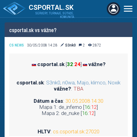
CSPORTAL.SK
SERVERY, TURNAJE, SÚŤAŽE,
KOMUNITA
csportal.sk vs vážne?
CS NEWS
30/05/2008 14:28
S3nk0
2
2872
csportal.sk
[
32
:
24
]
vážne?
csportal.sk
:
S3nk0, n0wa, Majo, klimco, Noxik
vážne?
:
TBA
Dátum a čas
:
30.05.2008 14:30
Mapa 1: de_inferno [
16
:
12
]
Mapa 2: de_nuke [
16
:
12
]
HLTV
:
cs.csportal.sk:27020