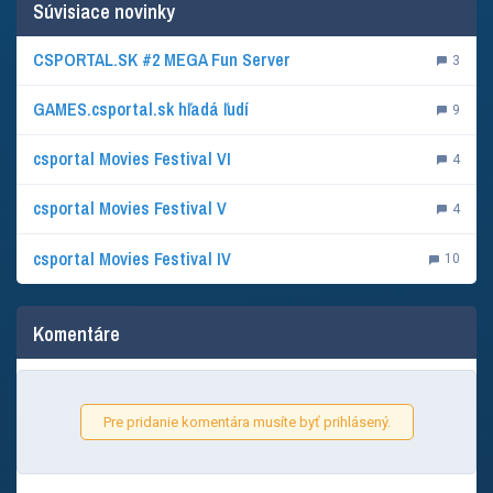
Súvisiace novinky
CSPORTAL.SK #2 MEGA Fun Server
3
GAMES.csportal.sk hľadá ľudí
9
csportal Movies Festival VI
4
csportal Movies Festival V
4
csportal Movies Festival IV
10
Komentáre
Pre pridanie komentára musíte byť prihlásený.