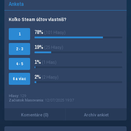
Anketa
Koľko Steam účtov vlastníš?
78%
(101 Hlasy)
1
19%
(25 Hlasy)
2 - 3
1%
(1 Hlas)
4 - 5
2%
(2 Hlasy)
6 a viac
Hlasy:
129
Začiatok hlasovania:
12/07/2025 19:37
Komentáre (0)
Archív ankiet