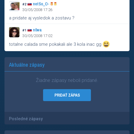
netSo_O-
#2
30/05/2008 17:26
a pridate aj vysledok a zostavu ?
n0wa
#1
30/05/2008 17:02
totalne calada sme pokakali ale 3 kola inac gg
Aktuálne zápasy
Žiadne zápasy neboli pridané.
PRIDAŤ ZÁPAS
Posledné zápasy