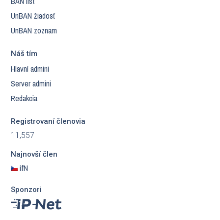
BAN list
UnBAN žiadosť
UnBAN zoznam
Náš tím
Hlavní admini
Server admini
Redakcia
Registrovaní členovia
11,557
Najnovší člen
ifN
Sponzori