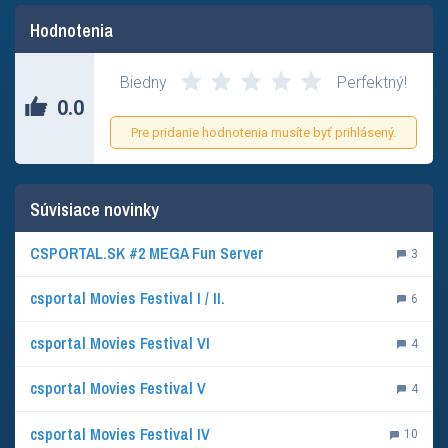
Hodnotenia
Zatial nikto neohodnotil tento príspevok.
Biedny
Perfektný!
0.0
Pre pridanie hodnotenia musíte byť prihlásený.
Súvisiace novinky
CSPORTAL.SK #2 MEGA Fun Server
3
csportal Movies Festival I / II.
6
csportal Movies Festival VI
4
csportal Movies Festival V
4
csportal Movies Festival IV
10