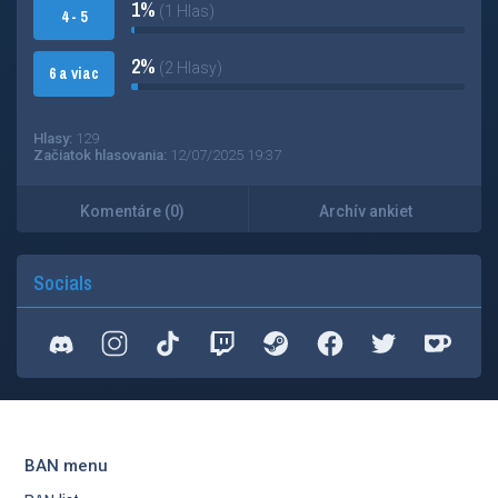
1%
(1 Hlas)
4 - 5
2%
(2 Hlasy)
6 a viac
Hlasy:
129
Začiatok hlasovania:
12/07/2025 19:37
Komentáre (0)
Archív ankiet
Socials
BAN menu