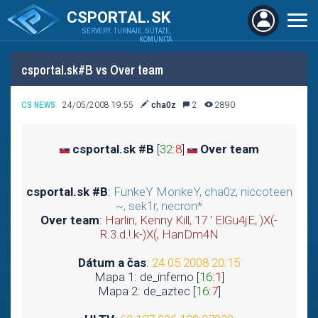
CSPORTAL.SK
SERVERY, TURNAJE, SÚŤAŽE,
KOMUNITA
csportal.sk#B vs Over team
CS NEWS
24/05/2008 19:55
cha0z
2
2890
csportal.sk #B
[
32
:
8
]
Over team
csportal.sk #B
:
FunkeY MonkeY, cha0z, niccoteen
~, sek1r, necron*
Over team
:
Harlin, Kenny Kill, 17 ' ElGu4jE, )X(-
R.3.d.!.k-)X(, HanDm4N
Dátum a čas
:
24.05.2008 20:15
Mapa 1: de_inferno [
16
:
1
]
Mapa 2: de_aztec [
16
:
7
]