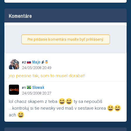
Komentáre
Pre pridanie komentára musíte byť prihlásený.
Majo
#2
24/05/2008 20:49
jop peesne tak, som to musel dorabat!
Slowak
#1
24/05/2008 20:27
lol chaoz skapem z teba
ty sa nepoučiš
...kontroluj si tie newsky ved maš v sestave korea
ach