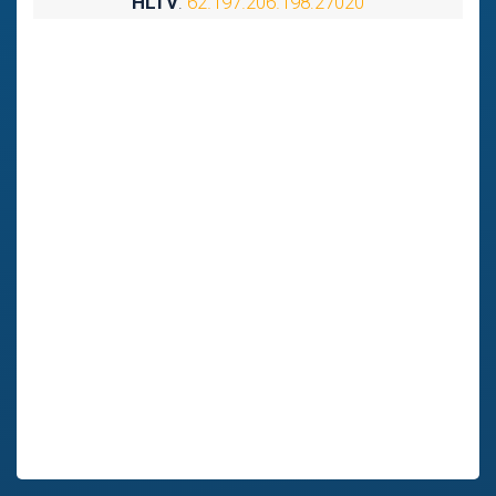
HLTV
:
62.197.206.198:27020