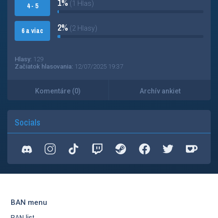
1%
(1 Hlas)
4 - 5
2%
(2 Hlasy)
6 a viac
Hlasy:
129
Začiatok hlasovania:
12/07/2025 19:37
Komentáre (0)
Archív ankiet
Socials
BAN menu
BAN list