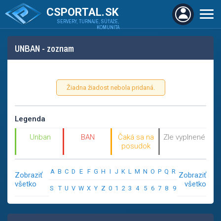
CSPORTAL.SK
SERVERY, TURNAJE, SÚŤAŽE,
KOMUNITA
UNBAN - zoznam
Žiadna žiadost nebola pridaná.
Legenda
Unban
BAN
Čaká sa na
Zle vyplnené
posudok
A
B
C
D
E
F
G
H
I
J
K
L
M
N
O
P
Q
R
Zobraziť
Zobraziť
všetko
všetko
S
T
U
V
W
X
Y
Z
0
1
2
3
4
5
6
7
8
9