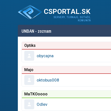
CSPORTAL.SK
SERVERY, TURNAJE, SÚŤAŽE,
KOMUNITA
UNBAN - zoznam
Optiks
obycajna
Majo
oktobus008
MaTKOoooo
Odlev