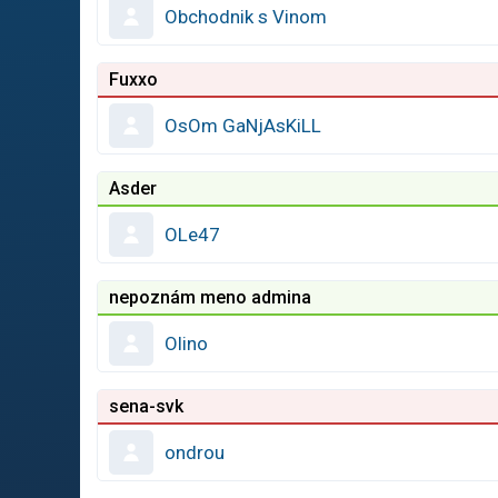
Obchodnik s Vinom
Fuxxo
OsOm GaNjAsKiLL
Asder
OLe47
nepoznám meno admina
Olino
sena-svk
ondrou