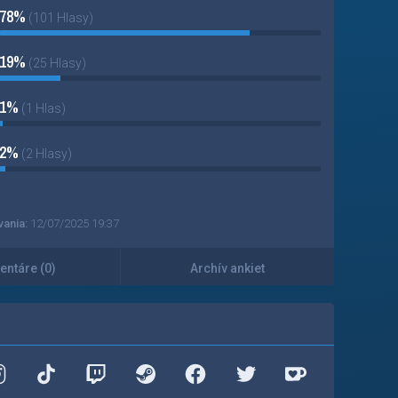
78%
(101 Hlasy)
19%
(25 Hlasy)
1%
(1 Hlas)
2%
(2 Hlasy)
vania:
12/07/2025 19:37
ntáre (0)
Archív ankiet