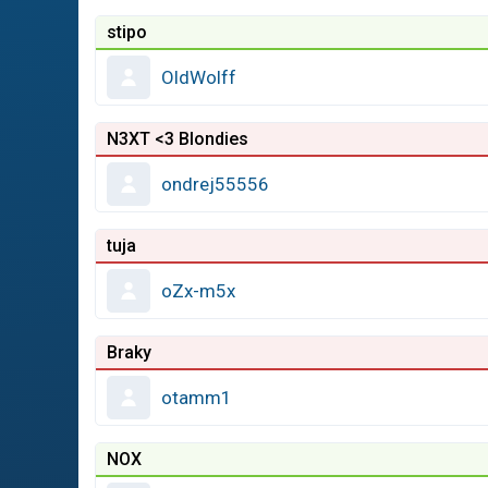
stipo
OldWolff
N3XT <3 Blondies
ondrej55556
tuja
oZx-m5x
Braky
otamm1
NOX