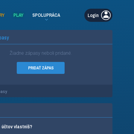
RY
PLAY
SPOLUPRÁCA
Login
pasy
Žiadne zápasy neboli pridané.
PRIDAŤ ZÁPAS
pasy
účtov vlastníš?