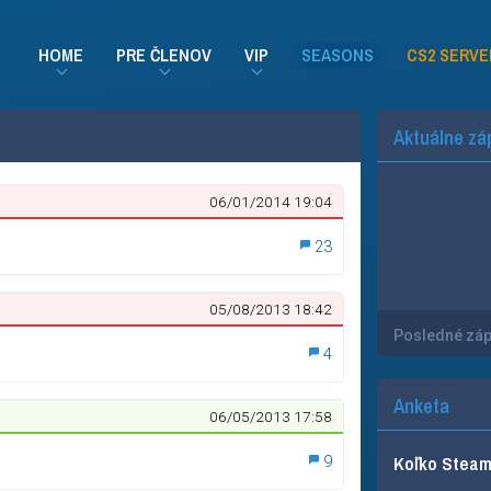
HOME
PRE ČLENOV
VIP
SEASONS
CS2 SERVE
Aktuálne zá
06/01/2014 19:04
23
05/08/2013 18:42
Posledné zá
4
Anketa
06/05/2013 17:58
Koľko Steam 
9