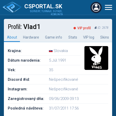
CSPORTAL.SK
SERVERY, TURNAJE, SÚŤAŽE,
KOMUNITA
Profil:
Vlad1
VIP profil
ID: 2678
About
Hardware
Game info
Stats
VIP log
Skins
Krajina:
Slovakia
Dátum narodenia:
5.Júl.1991
Vek:
35
Discord #id:
Nešpecifikované
Instagram:
Nešpecifikované
Zaregistrovaný dňa:
09/06/2009 09:13
Posledná návšteva:
31/07/2011 17:56