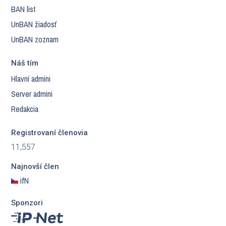
BAN list
UnBAN žiadosť
UnBAN zoznam
Náš tím
Hlavní admini
Server admini
Redakcia
Registrovaní členovia
11,557
Najnovší člen
ifN
Sponzori