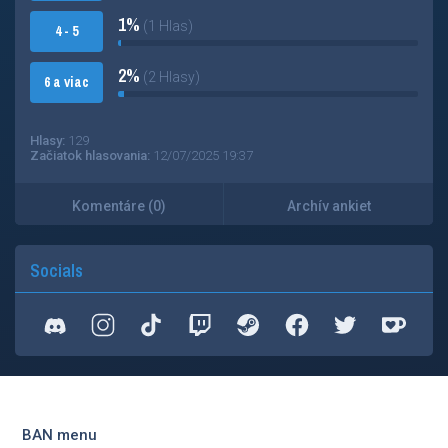
1%
(1 Hlas)
4 - 5
2%
(2 Hlasy)
6 a viac
Hlasy:
129
Začiatok hlasovania:
12/07/2025 19:37
Komentáre (0)
Archív ankiet
Socials
BAN menu