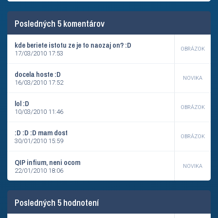
Posledných 5 komentárov
kde beriete istotu ze je to naozaj on? :D
OBRÁZOK
17/03/2010 17:53
docela hoste :D
NOVIKA
16/03/2010 17:52
lol :D
OBRÁZOK
10/03/2010 11:46
:D :D :D mam dost
OBRÁZOK
30/01/2010 15:59
QIP infium, neni ocom
NOVIKA
22/01/2010 18:06
Posledných 5 hodnotení