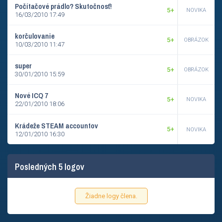
Počítačové prádlo? Skutočnosť!
5+
NOVIKA
16/03/2010 17:49
korčulovanie
5+
OBRÁZOK
10/03/2010 11:47
super
5+
OBRÁZOK
30/01/2010 15:59
Nové ICQ 7
5+
NOVIKA
22/01/2010 18:06
Krádeže STEAM accountov
5+
NOVIKA
12/01/2010 16:30
Posledných 5 logov
Žiadne logy člena.