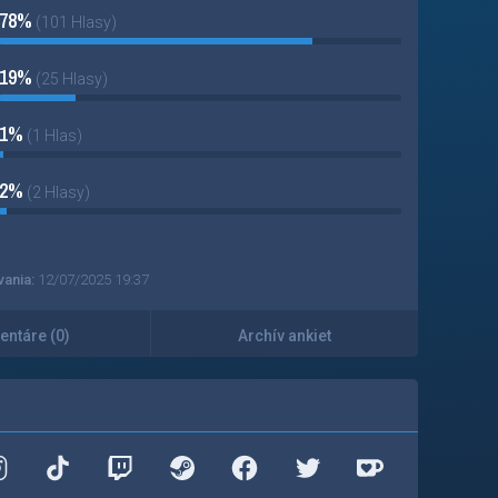
78%
(101 Hlasy)
19%
(25 Hlasy)
1%
(1 Hlas)
2%
(2 Hlasy)
vania:
12/07/2025 19:37
ntáre (0)
Archív ankiet