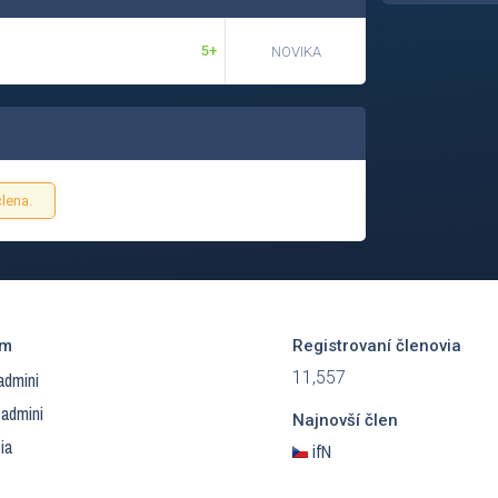
5+
NOVIKA
lena.
ím
Registrovaní členovia
11,557
admini
 admini
Najnovší člen
ia
ifN