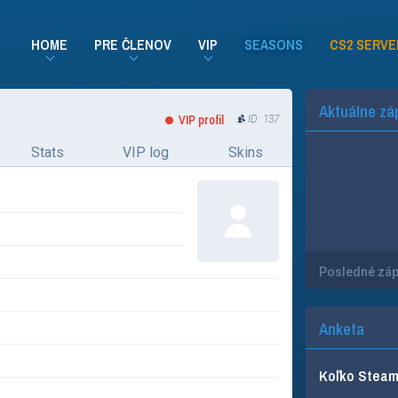
HOME
PRE ČLENOV
VIP
SEASONS
CS2 SERVE
Aktuálne zá
VIP profil
ID: 137
Stats
VIP log
Skins
Posledné zá
Anketa
Koľko Steam 