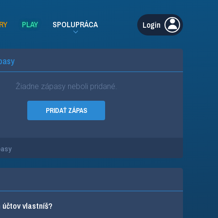
RY
PLAY
SPOLUPRÁCA
Login
pasy
Žiadne zápasy neboli pridané.
PRIDAŤ ZÁPAS
pasy
účtov vlastníš?