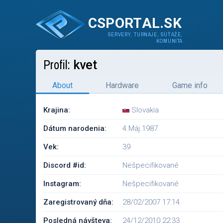
CSPORTAL.SK
SERVERY, TURNAJE, SÚŤAŽE,
KOMUNITA
Profil:
kvet
About
Hardware
Game info
Krajina:
Slovakia
Dátum narodenia:
4.Máj.1987
Vek:
39
Discord #id:
Nešpecifikované
Instagram:
Nešpecifikované
Zaregistrovaný dňa:
28/02/2007 17:14
Posledná návšteva:
24/12/2010 22:33