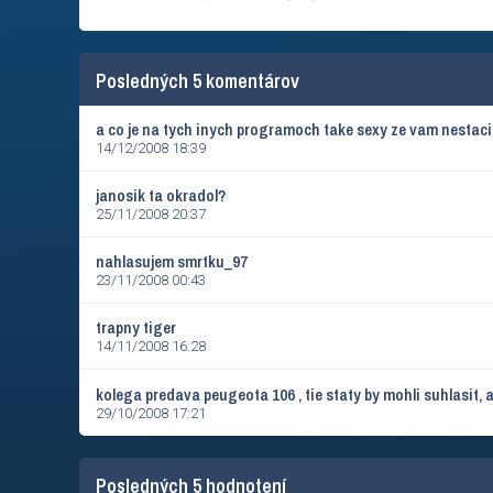
Posledných 5 komentárov
a co je na tych inych programoch take sexy ze vam nestaci
14/12/2008 18:39
janosik ta okradol?
25/11/2008 20:37
nahlasujem smrtku_97
23/11/2008 00:43
trapny tiger
14/11/2008 16:28
29/10/2008 17:21
Posledných 5 hodnotení