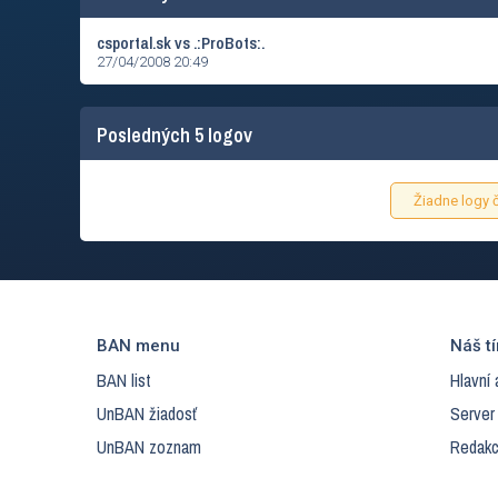
csportal.sk vs .:ProBots:.
27/04/2008 20:49
Posledných 5 logov
Žiadne logy č
BAN menu
Náš t
BAN list
Hlavní 
UnBAN žiadosť
Server
UnBAN zoznam
Redakc