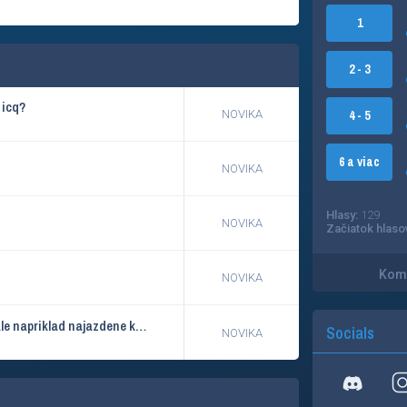
1
2 - 3
 icq?
NOVIKA
4 - 5
6 a viac
NOVIKA
Hlasy:
129
NOVIKA
Začiatok hlaso
Kome
NOVIKA
kolega predava peugeota 106 , tie staty by mohli suhlasit, ale napriklad najazdene km si nepamatam, spytam sa ho, pripadne ziskam fotky ..
Socials
NOVIKA