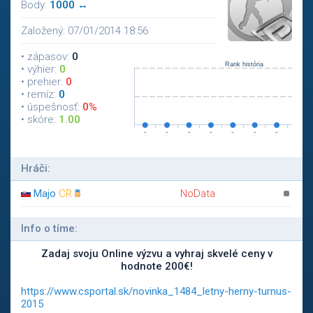
Body:
1000 ↔
Založený: 07/01/2014 18:56
• zápasov:
0
• výhier:
0
• prehier:
0
• remíz:
0
• úspešnosť:
0%
• skóre:
1.00
Hráči:
Majo
CR
NoData
Info o tíme:
Zadaj svoju Online výzvu a vyhraj skvelé ceny v
hodnote 200€!
https://www.csportal.sk/novinka_1484_letny-herny-turnus-
2015