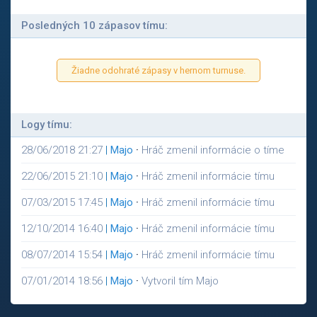
Posledných 10 zápasov tímu:
Žiadne odohraté zápasy v hernom turnuse.
Logy tímu:
28/06/2018 21:27
|
Majo
·
Hráč zmenil informácie o tíme
22/06/2015 21:10
|
Majo
·
Hráč zmenil informácie tímu
07/03/2015 17:45
|
Majo
·
Hráč zmenil informácie tímu
12/10/2014 16:40
|
Majo
·
Hráč zmenil informácie tímu
08/07/2014 15:54
|
Majo
·
Hráč zmenil informácie tímu
07/01/2014 18:56
|
Majo
·
Vytvoril tím Majo