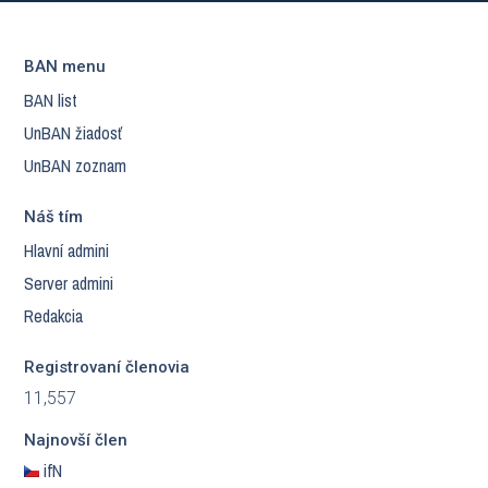
BAN menu
BAN list
UnBAN žiadosť
UnBAN zoznam
Náš tím
Hlavní admini
Server admini
Redakcia
Registrovaní členovia
11,557
Najnovší člen
ifN