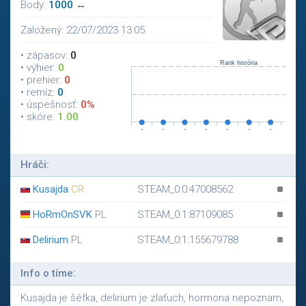
Body:
1000 ↔
Založený: 22/07/2023 13:05
• zápasov:
0
• výhier:
0
• prehier:
0
• remíz:
0
• úspešnosť:
0%
• skóre:
1.00
Hráči:
Kusajda
CR
STEAM_0:0:47008562
HoRmOnSVK
PL
STEAM_0:1:87109085
Delirium
PL
STEAM_0:1:155679788
Info o tíme:
Kusajda je šéfka, delirium je zlaťuch, hormona nepoznam,