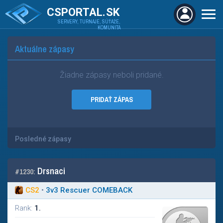
CSPORTAL.SK
SERVERY, TURNAJE, SÚŤAŽE,
KOMUNITA
Aktuálne zápasy
Žiadne zápasy neboli pridané.
PRIDAŤ ZÁPAS
Posledné zápasy
Drsnaci
#1230:
CS2
•
3
v
3 Rescuer COMEBACK
Rank:
1.