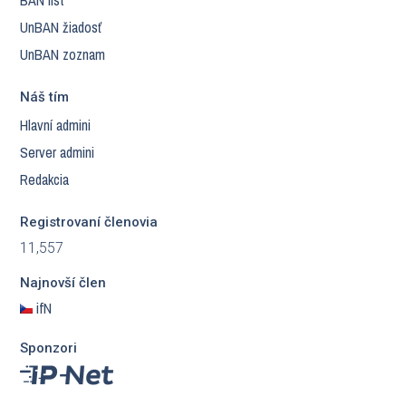
BAN list
UnBAN žiadosť
UnBAN zoznam
Náš tím
Hlavní admini
Server admini
Redakcia
Registrovaní členovia
11,557
Najnovší člen
ifN
Sponzori