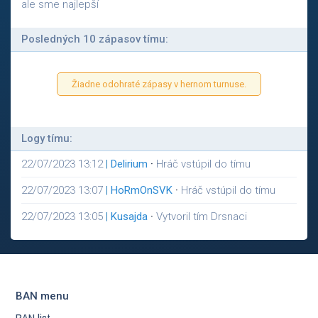
ale sme najlepší
Posledných 10 zápasov tímu:
Žiadne odohraté zápasy v hernom turnuse.
Logy tímu:
22/07/2023 13:12
|
Delirium
·
Hráč vstúpil do tímu
22/07/2023 13:07
|
HoRmOnSVK
·
Hráč vstúpil do tímu
22/07/2023 13:05
|
Kusajda
·
Vytvoril tím Drsnaci
BAN menu