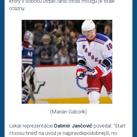
ktorý v sobotu utrpel ľahší otras mozgu je stále
otázny.
(
Marián Gáborík
)
Lekár reprezentácie
Dalimír Jančovič
povedal: "štart
Hossu hneď na úvod je najpravdepodobnejší, no