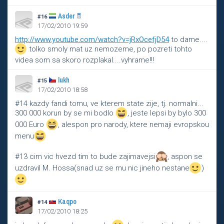
Asder
#16
17/02/2010 19:59
http://www.youtube.com/watch?v=jRxOcefjD54
to dame....
tolko smoly mat uz nemozeme, po pozreti tohto
videa som sa skoro rozplakal....vyhrame!!!
lukh
#15
17/02/2010 18:58
#14 kazdy fandi tomu, ve kterem state zije, tj. normalni...
300 000 korun by se mi bodlo
, jeste lepsi by bylo 300
000 Euro
, alespon pro narody, ktere nemaji evropskou
menu
#13 cim vic hvezd tim to bude zajimavejsi
, aspon se
uzdravil M. Hossa(snad uz se mu nic jineho nestane
)
Kaqpo
#14
17/02/2010 18:25