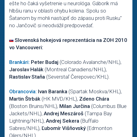
ešte ho čaká vyšetrenie u neurológa. Gáborík má
hlbšiu ranu v oblasti ohybu kolena. Spolu so
Šatanom by mohli nastúpiť do zápasu proti Rusku"
no Jančovič si neodvážil predpovedať.
Slovenská hokejová reprezentácia na ZOH 2010
vo Vancouveri:
Brankári:
Peter Budaj
(Colorado Avalanche/NHL),
Jaroslav Halák
(Montreal Canadiens/NHL),
Rastislav Staňa
(Severstaľ Čerepovec/KHL).
Obrancovia:
Ivan Baranka
(Spartak Moskva/KHL),
Martin Štrbák
(HK MVD/KHL),
Zdeno Chára
(Boston Bruins/NHL),
Milan Jurčina
(Columbus Blue
Jackets/NHL),
Andrej Meszároš
(Tampa Bay
Lightning/NHL),
Andrej Sekera
(Buffalo
Sabres/NHL),
Ľubomír Višňovský
(Edmonton
Oilers/NHL).