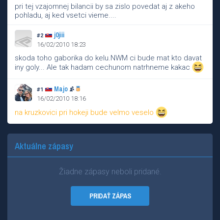
pri tej vzajomnej bilancii by sa zislo povedat aj z akeho
pohladu, aj ked vsetci vieme....
j0jiii
#2
16/02/2010 18:23
skoda toho gaborika do kelu.NWM ci bude mat kto davat
iny goly... Ale tak hadam cechunom natrhneme kakac
Majo
#1
16/02/2010 18:16
na kruzkovici pri hokeji bude velmo veselo
Aktuálne zápasy
Žiadne zápasy neboli pridané.
PRIDAŤ ZÁPAS