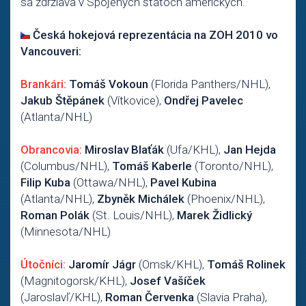
sa zdržiava v Spojených štátoch amerických.
Česká hokejová reprezentácia na ZOH 2010 vo
Vancouveri:
Brankári:
Tomáš Vokoun
(Florida Panthers/NHL),
Jakub Štěpánek
(Vítkovice),
Ondřej Pavelec
(Atlanta/NHL)
Obrancovia:
Miroslav Blaťák
(Ufa/KHL),
Jan Hejda
(Columbus/NHL),
Tomáš Kaberle
(Toronto/NHL),
Filip Kuba
(Ottawa/NHL),
Pavel Kubina
(Atlanta/NHL),
Zbyněk Michálek
(Phoenix/NHL),
Roman Polák
(St. Louis/NHL),
Marek Židlický
(Minnesota/NHL)
Útočníci:
Jaromír Jágr
(Omsk/KHL),
Tomáš Rolinek
(Magnitogorsk/KHL),
Josef Vašíček
(Jaroslavľ/KHL),
Roman Červenka
(Slavia Praha),