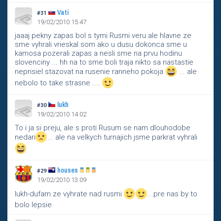
Vati
#31
19/02/2010 15:47
jaaaj pekny zapas bol s tymi Rusmi veru ale hlavne ze
sme vyhrali vrieskal som ako u dusu dokonca sme u
kamosa pozerali zapas a nesli sme na prvu hodinu
slovenciny ... hh na to sme boli traja nikto sa nastastie
neprisiel stazovat na rusenie ranneho pokoja
... ale
nebolo to take strasne ....
lukh
#30
19/02/2010 14:02
To i ja si preju, ale s proti Rusum se nam dlouhodobe
nedari
... ale na velkych turnajich jsme parkrat vyhrali
houses
#29
19/02/2010 13:09
lukh-dufam ze vyhrate nad rusmi
...pre nas by to
bolo lepsie