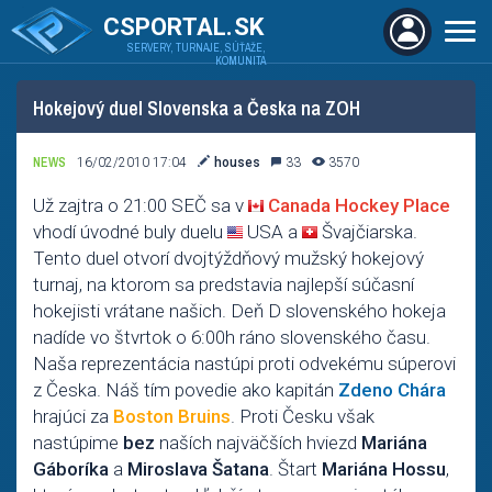
CSPORTAL.SK
SERVERY, TURNAJE, SÚŤAŽE,
KOMUNITA
Hokejový duel Slovenska a Česka na ZOH
NEWS
16/02/2010 17:04
houses
33
3570
Už zajtra o 21:00 SEČ sa v
Canada Hockey Place
vhodí úvodné buly duelu
USA a
Švajčiarska.
Tento duel otvorí dvojtýždňový mužský hokejový
turnaj, na ktorom sa predstavia najlepší súčasní
hokejisti vrátane našich. Deň D slovenského hokeja
nadíde vo štvrtok o 6:00h ráno slovenského času.
Naša reprezentácia nastúpi proti odvekému súperovi
z Česka. Náš tím povedie ako kapitán
Zdeno Chára
hrajúci za
Boston Bruins
. Proti Česku však
nastúpime
bez
naších najväčších hviezd
Mariána
Gáboríka
a
Miroslava Šatana
. Štart
Mariána Hossu
,