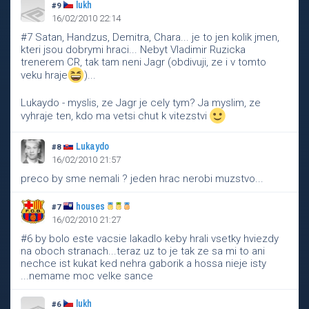
lukh
#9
16/02/2010 22:14
#7 Satan, Handzus, Demitra, Chara... je to jen kolik jmen,
kteri jsou dobrymi hraci... Nebyt Vladimir Ruzicka
trenerem CR, tak tam neni Jagr (obdivuji, ze i v tomto
veku hraje
)...
Lukaydo - myslis, ze Jagr je cely tym? Ja myslim, ze
vyhraje ten, kdo ma vetsi chut k vitezstvi
Lukaydo
#8
16/02/2010 21:57
preco by sme nemali ? jeden hrac nerobi muzstvo...
houses
#7
16/02/2010 21:27
#6 by bolo este vacsie lakadlo keby hrali vsetky hviezdy
na oboch stranach...teraz uz to je tak ze sa mi to ani
nechce ist kukat ked nehra gaborik a hossa nieje isty
...nemame moc velke sance
lukh
#6