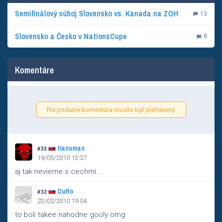
Semifinálový súboj Slovensko vs. Kanada na ZOH
13
Slovensko a Česko v NationsCupe
8
Komentáre
Pre pridanie komentára musíte byť prihlásený.
Hanuman
#33
19/05/2010 13:37
aj tak nevieme s cechmi...
DuRo
#32
23/02/2010 19:04
to boli takee nahodne gooly omg