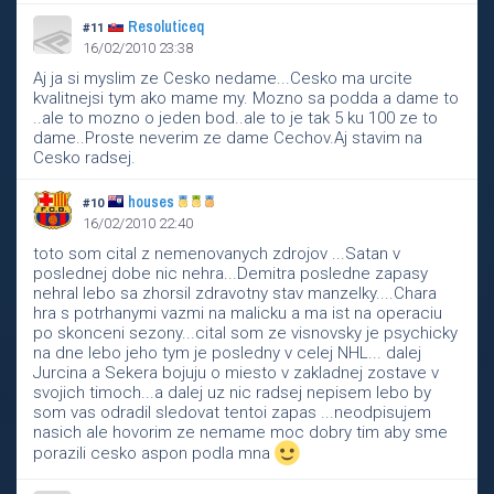
Resoluticeq
#11
16/02/2010 23:38
Aj ja si myslim ze Cesko nedame...Cesko ma urcite
kvalitnejsi tym ako mame my. Mozno sa podda a dame to
..ale to mozno o jeden bod..ale to je tak 5 ku 100 ze to
dame..Proste neverim ze dame Cechov.Aj stavim na
Cesko radsej.
houses
#10
16/02/2010 22:40
toto som cital z nemenovanych zdrojov ...Satan v
poslednej dobe nic nehra...Demitra posledne zapasy
nehral lebo sa zhorsil zdravotny stav manzelky....Chara
hra s potrhanymi vazmi na malicku a ma ist na operaciu
po skonceni sezony...cital som ze visnovsky je psychicky
na dne lebo jeho tym je posledny v celej NHL... dalej
Jurcina a Sekera bojuju o miesto v zakladnej zostave v
svojich timoch...a dalej uz nic radsej nepisem lebo by
som vas odradil sledovat tentoi zapas ...neodpisujem
nasich ale hovorim ze nemame moc dobry tim aby sme
porazili cesko aspon podla mna