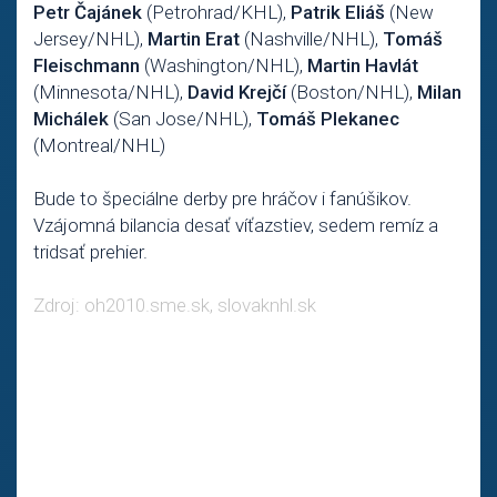
Petr Čajánek
(Petrohrad/KHL),
Patrik Eliáš
(New
Jersey/NHL),
Martin Erat
(Nashville/NHL),
Tomáš
Fleischmann
(Washington/NHL),
Martin Havlát
(Minnesota/NHL),
David Krejčí
(Boston/NHL),
Milan
Michálek
(San Jose/NHL),
Tomáš Plekanec
(Montreal/NHL)
Bude to špeciálne derby pre hráčov i fanúšikov.
Vzájomná bilancia desať víťazstiev, sedem remíz a
tridsať prehier.
Zdroj: oh2010.sme.sk, slovaknhl.sk