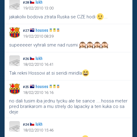
lukh
#28
19/02/2010 13:00
jakakoliv bodova ztrata Ruska se CZE hodi
...
houses
#27
19/02/2010 08:39
supeeeeer vyhrali sme nad rusmi
lukh
#26
18/02/2010 16:41
Tak rekni Hossovi at si seridi miridla
houses
#25
18/02/2010 16:16
no dali tusim iba jednu tycku ale tie sance ....hossa meter
pred brankarom a mu strely do lapacky a ten kuka co sa
deje
lukh
#24
18/02/2010 15:46