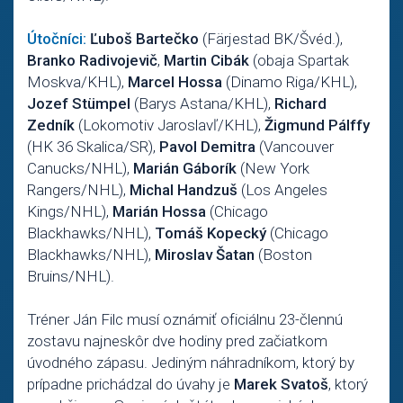
Útočníci:
Ľuboš Bartečko
(Färjestad BK/Švéd.),
Branko Radivojevič
,
Martin Cibák
(obaja Spartak
Moskva/KHL),
Marcel Hossa
(Dinamo Riga/KHL),
Jozef Stümpel
(Barys Astana/KHL),
Richard
Zedník
(Lokomotiv Jaroslavľ/KHL),
Žigmund Pálffy
(HK 36 Skalica/SR),
Pavol Demitra
(Vancouver
Canucks/NHL),
Marián Gáborík
(New York
Rangers/NHL),
Michal Handzuš
(Los Angeles
Kings/NHL),
Marián Hossa
(Chicago
Blackhawks/NHL),
Tomáš Kopecký
(Chicago
Blackhawks/NHL),
Miroslav Šatan
(Boston
Bruins/NHL).
Tréner Ján Filc musí oznámiť oficiálnu 23-člennú
zostavu najneskôr dve hodiny pred začiatkom
úvodného zápasu. Jediným náhradníkom, ktorý by
prípadne prichádzal do úvahy je
Marek Svatoš
, ktorý