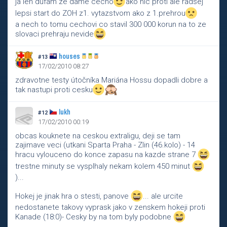
ja len dufam ze dame cecho
ako nic proti ale radsej
lepsi start do ZOH z1. vytazstvom ako z 1.prehrou
a nech to tomu cechovi co stavil 300 000 korun na to ze
slovaci prehraju nevide
houses
#13
17/02/2010 08:27
zdravotne testy útočníka Mariána Hossu dopadli dobre a
tak nastupi proti cesku
lukh
#12
17/02/2010 00:19
obcas kouknete na ceskou extraligu, deji se tam
zajimave veci (utkani Sparta Praha - Zlin (46.kolo) - 14
hracu vylouceno do konce zapasu na kazde strane 7
trestne minuty se vysplhaly nekam kolem 450 minut
)...
Hokej je jinak hra o stesti, panove
... ale urcite
nedostanete takovy vyprask jako v zenskem hokeji proti
Kanade (18:0)- Cesky by na tom byly podobne