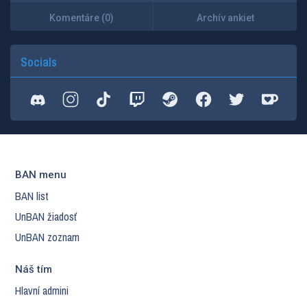
Komentáre (0)
Archív ankiet
Socials
BAN menu
BAN list
UnBAN žiadosť
UnBAN zoznam
Náš tím
Hlavní admini