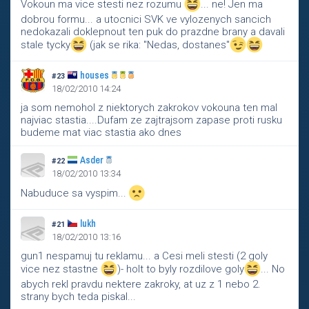
Vokoun ma vice stesti nez rozumu
... ne! Jen ma
dobrou formu... a utocnici SVK ve vylozenych sancich
nedokazali doklepnout ten puk do prazdne brany a davali
stale tycky
(jak se rika: "Nedas, dostanes"
houses
#23
18/02/2010 14:24
ja som nemohol z niektorych zakrokov vokouna ten mal
najviac stastia....Dufam ze zajtrajsom zapase proti rusku
budeme mat viac stastia ako dnes
Asder
#22
18/02/2010 13:34
Nabuduce sa vyspim...
lukh
#21
18/02/2010 13:16
gun1 nespamuj tu reklamu... a Cesi meli stesti (2 goly
vice nez stastne
)- holt to byly rozdilove goly
... No
abych rekl pravdu nektere zakroky, at uz z 1 nebo 2.
strany bych teda piskal...