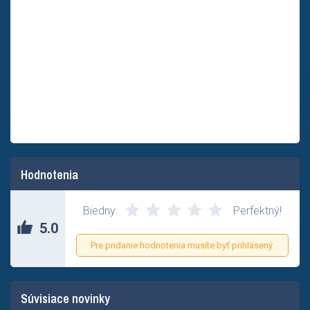
Hodnotenia
Biedny
Perfektný!
5.0
Pre pridanie hodnotenia musíte byť prihlásený.
Súvisiace novinky