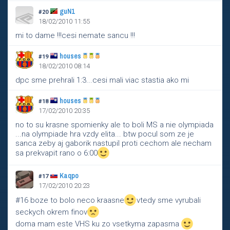
guN1
#20
18/02/2010 11:55
mi to dame !!!cesi nemate sancu !!!
houses
#19
18/02/2010 08:14
dpc sme prehrali 1:3...cesi mali viac stastia ako mi
houses
#18
17/02/2010 20:35
no to su krasne spomienky ale to boli MS a nie olympiada
...na olympiade hra vzdy elita... btw pocul som ze je
sanca zeby aj gaborik nastupil proti cechom ale necham
sa prekvapit rano o 6:00
Kaqpo
#17
17/02/2010 20:23
#16 boze to bolo neco kraasne
vtedy sme vyrubali
seckych okrem finov
doma mam este VHS ku zo vsetkyma zapasma