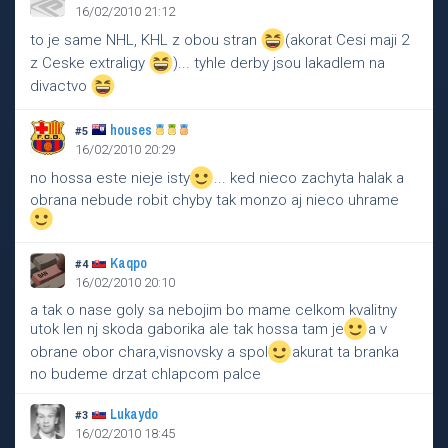
16/02/2010 21:12
to je same NHL, KHL z obou stran
(akorat Cesi maji 2
z Ceske extraligy
)... tyhle derby jsou lakadlem na
divactvo
houses
#5
16/02/2010 20:29
no hossa este nieje isty
... ked nieco zachyta halak a
obrana nebude robit chyby tak monzo aj nieco uhrame
Kaqpo
#4
16/02/2010 20:10
a tak o nase goly sa nebojim bo mame celkom kvalitny
utok len nj skoda gaborika ale tak hossa tam je
a v
obrane obor chara,visnovsky a spol
akurat ta branka
no budeme drzat chlapcom palce
Lukaydo
#3
16/02/2010 18:45