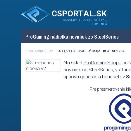
CSPORTAL.SK
SERVERY, TURNAJE, SÚŤAŽE,
KOMUNITA
ProGaming nádielka noviniek zo SteelSeries
PROGAMINGSHOP
19/11/2009 19:40
Majo
4
2754
Na sklad
ProGamingShopu
práv
noviniek od SteelSeries, vrát
aj nová generácia headsetov
Si
Pre presmerovanie kli