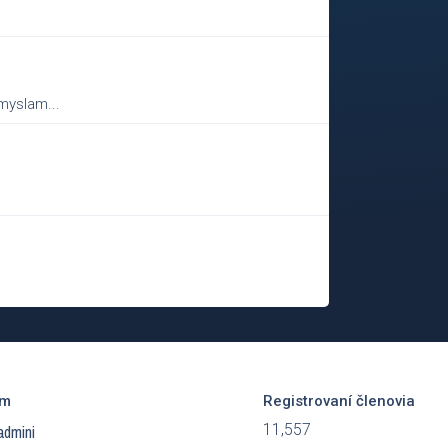
emyslam...
ím
Registrovaní členovia
11,557
admini