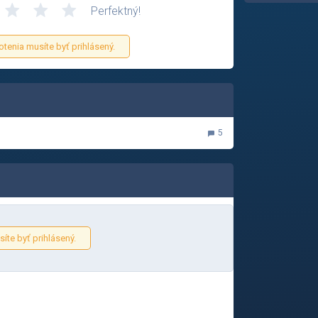
Perfektný!
otenia musíte byť prihlásený.
5
íte byť prihlásený.