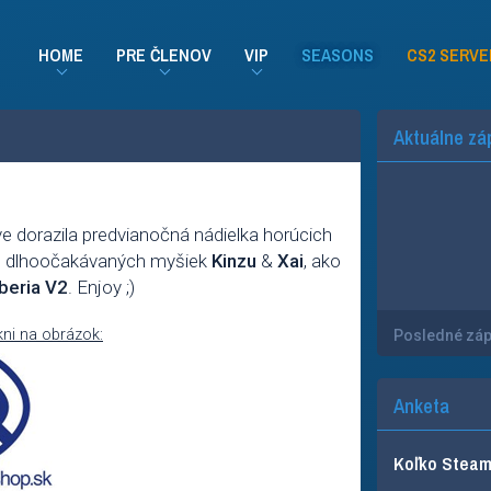
HOME
PRE ČLENOV
VIP
SEASONS
CS2 SERVE
Aktuálne zá
e dorazila predvianočná nádielka horúcich
ane dlhoočakávaných myšiek
Kinzu
&
Xai
, ako
beria V2
. Enjoy ;)
kni na obrázok:
Posledné zá
Anketa
Koľko Steam 