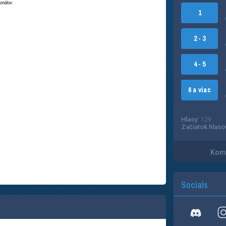
1
2 - 3
4 - 5
6 a viac
Hlasy:
129
Začiatok hlaso
Kome
Socials