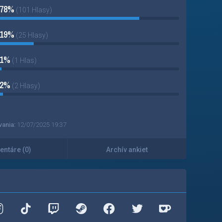
78%
(101 Hlasy)
19%
(25 Hlasy)
1%
(1 Hlas)
2%
(2 Hlasy)
vania:
12/07/2025 19:37
ntáre (0)
Archív ankiet