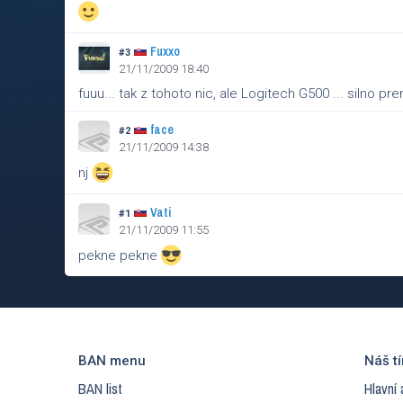
Fuxxo
#3
21/11/2009 18:40
fuuu... tak z tohoto nic, ale Logitech G500 ... silno pr
face
#2
21/11/2009 14:38
nj
Vati
#1
21/11/2009 11:55
pekne pekne
BAN menu
Náš t
BAN list
Hlavní 