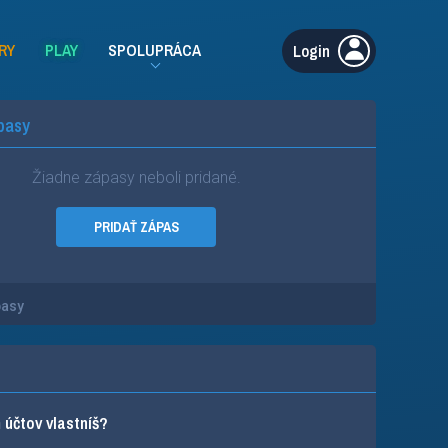
RY
PLAY
SPOLUPRÁCA
Login
pasy
Žiadne zápasy neboli pridané.
PRIDAŤ ZÁPAS
pasy
účtov vlastníš?