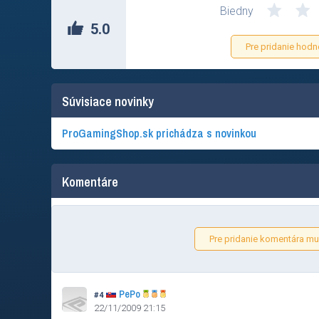
Biedny
5.0
Pre pridanie hodn
Súvisiace novinky
ProGamingShop.sk prichádza s novinkou
Komentáre
Pre pridanie komentára mus
PePo
#4
22/11/2009 21:15