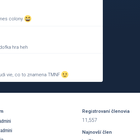
ames colony
odofka hra heh
 ludi vie, co to znamena TMNF
ím
Registrovaní členovia
11,557
admini
 admini
Najnovší člen
ia