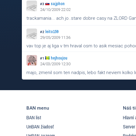
sajphon
#3
24/10/2009 22:02
trackamania... ach jo..stare dobre casy na ZLORD G
leito159
#2
29/05/2009 11:36
vav top je aj liga v tm hraval osm to asik mesiac poh
hejhoujou
#1
24/03/2009 12:30
majo, zmenil som ten nadpis, lebo fakt neviem kolko
BAN menu
Náš t
BAN list
Hlavní 
UnBAN žiadosť
Server
UnBAN zoznam
Redakc