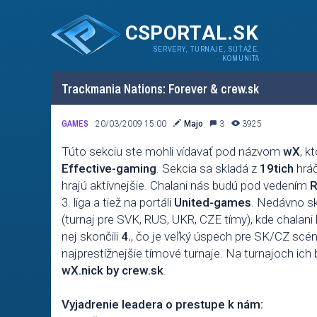
CSPORTAL.SK
SERVERY, TURNAJE, SÚŤAŽE,
KOMUNITA
Trackmania Nations: Forever & crew.sk
GAMES
20/03/2009 15:00
Majo
3
3925
Túto sekciu ste mohli vídavať pod názvom
wX
, k
Effective-gaming
. Sekcia sa skladá z
19tich
hráč
hrajú aktívnejšie. Chalani nás budú pod vedením
R
3. liga a tiež na portáli
United-games
. Nedávno s
(turnaj pre SVK, RUS, UKR, CZE tímy), kde chalani b
nej skončili
4.
, čo je veľký úspech pre SK/CZ scén
najprestížnejšie tímové turnaje. Na turnajoch ic
wX.nick by crew.sk
.
Vyjadrenie leadera o prestupe k nám: