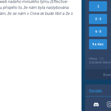
o web našeho minulého týmu (Effective-
1
u přispělo to, že nám byla naslybována
ám, že se nám v Crew.sk bude líbit a že s
2 - 3
4 - 5
6 a viac
Hlasy:
129
Začiatok hlaso
Kome
Socials