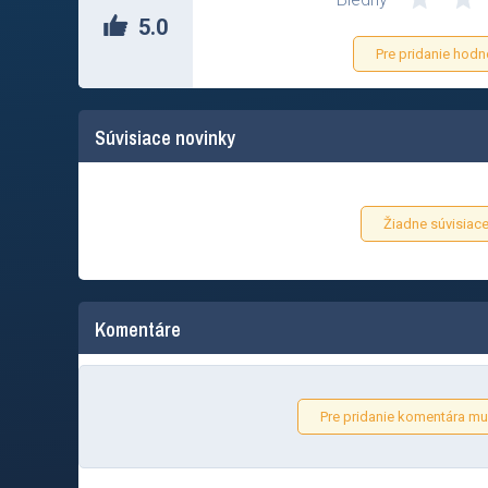
5.0
Pre pridanie hodn
Súvisiace novinky
Žiadne súvisiace
Komentáre
Pre pridanie komentára mus