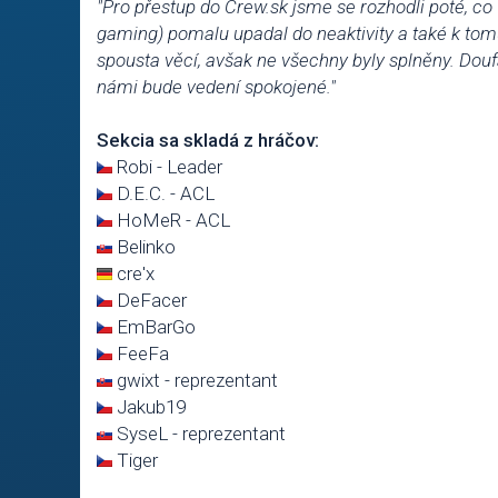
"Pro přestup do Crew.sk jsme se rozhodli poté, c
gaming) pomalu upadal do neaktivity a také k tom
spousta věcí, avšak ne všechny byly splněny. Douf
námi bude vedení spokojené."
Sekcia sa skladá z hráčov:
Robi - Leader
D.E.C. - ACL
HoMeR - ACL
Belinko
cre'x
DeFacer
EmBarGo
FeeFa
gwixt - reprezentant
Jakub19
SyseL - reprezentant
Tiger