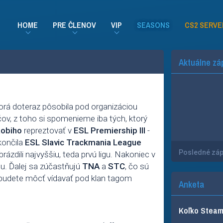
HOME
PRE ČLENOV
VIP
SEASONS
CS2 SERVE
Aktuálne zá
torá doteraz pôsobila pod organizáciou
ov, z toho si spomenieme iba tých, ktorý
obiho
repreztovať v
ESL Premiership III
-
končila
ESL Slavic Trackmania League
Posledné zá
rázdili najvyššiu, teda prvú ligu. Nakoniec v
u. Ďalej sa zúčastňujú
TNA
a
STC
, čo sú
h budete môcť vídavať pod klan tagom
Anketa
Koľko Steam 