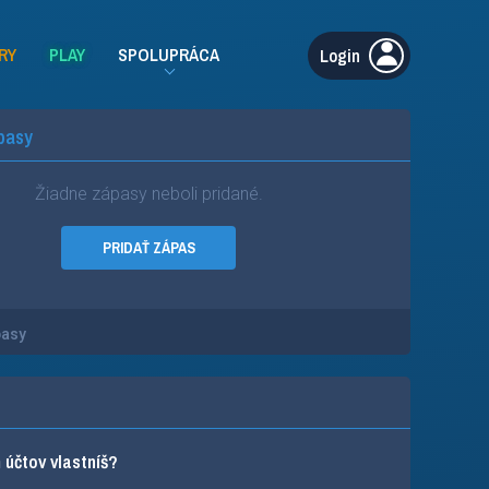
RY
PLAY
SPOLUPRÁCA
Login
pasy
Žiadne zápasy neboli pridané.
PRIDAŤ ZÁPAS
pasy
účtov vlastníš?