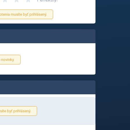
otenia musíte byť prihlásený.
 novinky.
íte byť prihlásený.