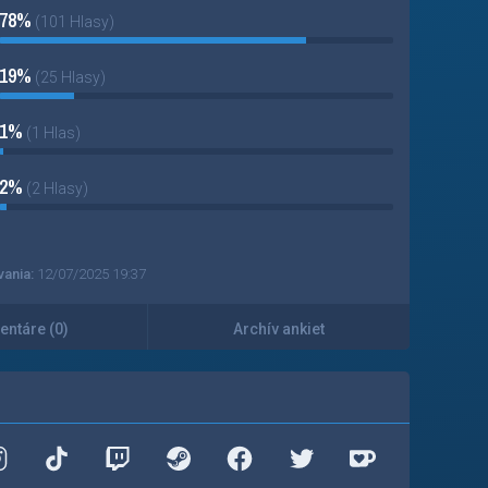
78%
(101 Hlasy)
19%
(25 Hlasy)
1%
(1 Hlas)
2%
(2 Hlasy)
vania:
12/07/2025 19:37
ntáre (0)
Archív ankiet