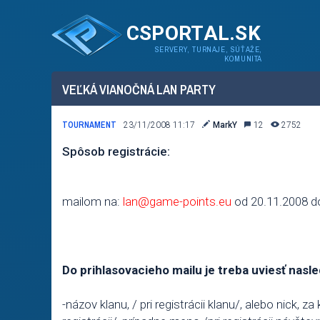
CSPORTAL.SK
SERVERY, TURNAJE, SÚŤAŽE,
KOMUNITA
VEĽKÁ VIANOČNÁ LAN PARTY
TOURNAMENT
23/11/2008 11:17
MarkY
12
2752
Spôsob registrácie:
mailom na:
lan@game-points.eu
od 20.11.2008 d
Do prihlasovacieho mailu je treba uviesť nasl
-názov klanu, / pri registrácii klanu/, alebo nick, za 