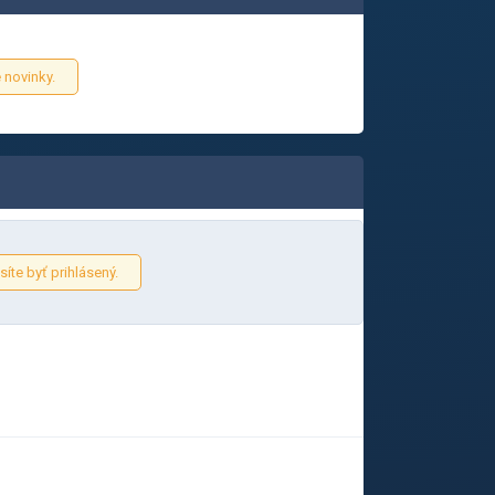
 novinky.
íte byť prihlásený.