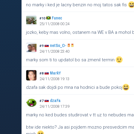
no marky i ked je lacny benzin no moj tatos sak fis
Funec
#10
25/11/2008 00:24
jozko, keby mas volno, ostanem na WE v BA a mohol 
netSo_O-
#9
24/11/2008 23:40
marky som ti to updatol bo sa zmenil termin
MarkY
#8
24/11/2008 19:13
dzafa sak dojdi po mna na hodnici a bude pokoj
dzaFa
#7
24/11/2008 17:39
marky no ked budes studirovat v tt uz to nebudes ma
btw ide niekto? Ja asi pojdem mozno presvedcim ma