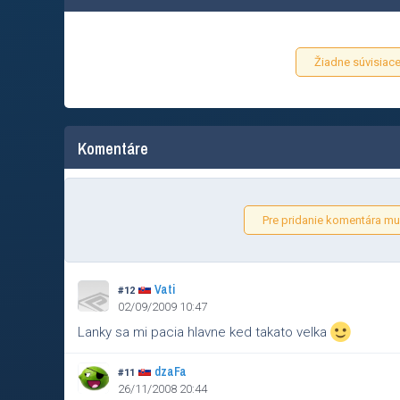
Žiadne súvisiace
Komentáre
Pre pridanie komentára mus
Vati
#12
02/09/2009 10:47
Lanky sa mi pacia hlavne ked takato velka
dzaFa
#11
26/11/2008 20:44