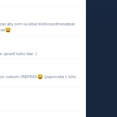
zas aby som sa jebal tristloosedmesiatpat
rad
 spraviť turbo klan .)
 voze zvanom ONEFRAG
(pajonceka z toho