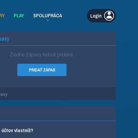
RY
PLAY
SPOLUPRÁCA
Login
pasy
Žiadne zápasy neboli pridané.
PRIDAŤ ZÁPAS
pasy
účtov vlastníš?