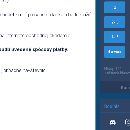
níka/.
1
y budete mať pri sebe na lanke a bude slúžiť
2 - 3
 na internáte obchodnej akadémie.
4 - 5
 budú uvedené spôsoby platby.
6 a viac
Hlasy:
129
i, prípadne návštevníci.
Začiatok hlaso
k
Kome
Socials