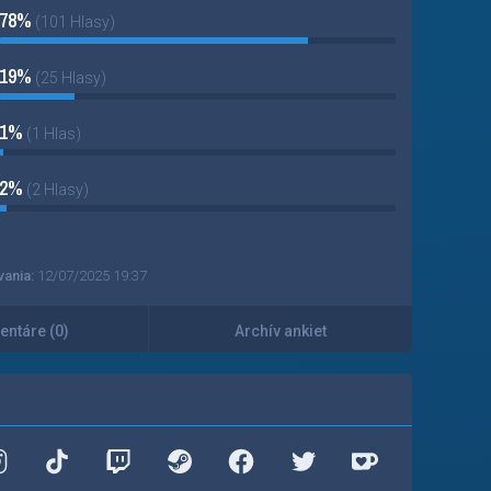
78%
(101 Hlasy)
19%
(25 Hlasy)
1%
(1 Hlas)
2%
(2 Hlasy)
vania:
12/07/2025 19:37
ntáre (0)
Archív ankiet