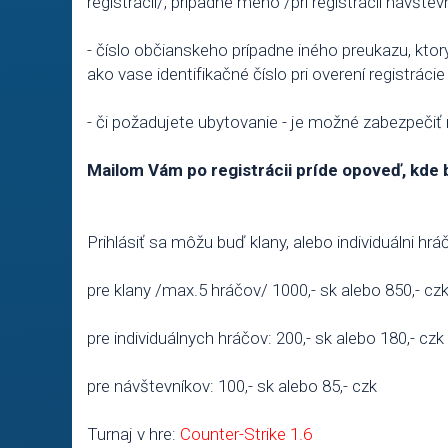
registrácii/, prípadne meno /pri registrácii návštev
- číslo občianskeho prípadne iného preukazu, ktor
ako vase identifikačné číslo pri overení registrácie
- či požadujete ubytovanie - je možné zabezpečiť
Mailom Vám po registrácii príde opoveď, kde
Prihlásiť sa môžu buď klany, alebo individuálni hráč
pre klany /max.5 hráčov/ 1000,- sk alebo 850,- cz
pre individuálnych hráčov: 200,- sk alebo 180,- czk
pre návštevníkov: 100,- sk alebo 85,- czk
Turnaj v hre:
Counter-Strike 1.6