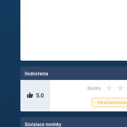
Hodnotenia
Biedny
5.0
Pre pridanie hodn
Súvisiace novinky