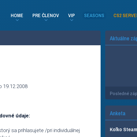
HOME
PRE ČLENOV
VIP
SEASONS
CS2 SERVE
Aktuálne zá
o 19.12.2008
Posledné zá
Anketa
edovné údaje:
Koľko Steam 
ktorý sa prihlasujete /pri individuálnej