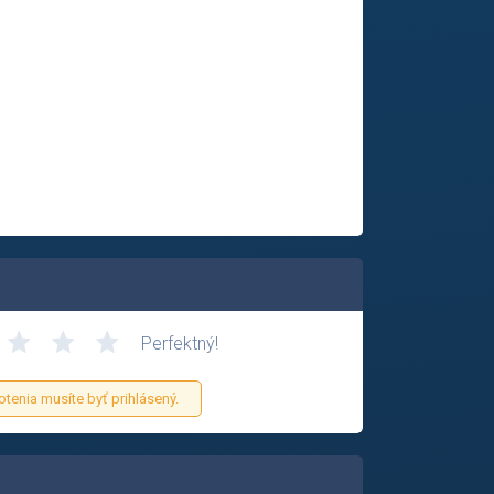
Perfektný!
otenia musíte byť prihlásený.