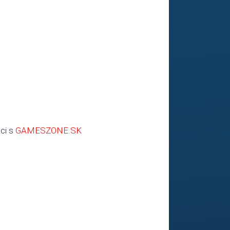
ci s
GAMESZONE.SK