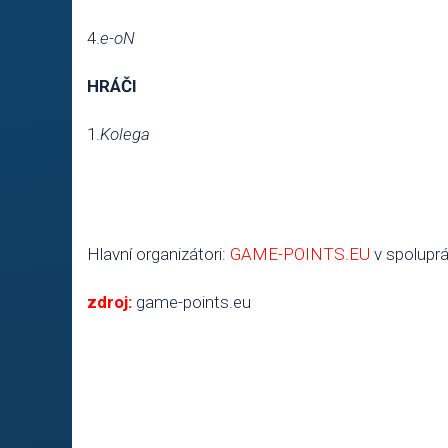
4.
e-oN
HRÁČI
1.
Kolega
Hlavní organizátori:
GAME-POINTS.EU
v spoluprá
zdroj:
game-points.eu