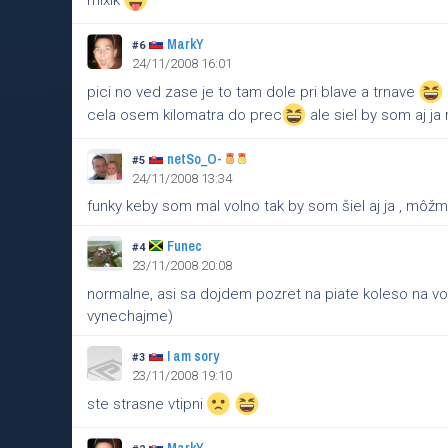
mixik
MarkY
#6
24/11/2008 16:01
pici no ved zase je to tam dole pri blave a trnave
cela osem kilomatra do prec
ale siel by som aj ja 
netSo_O-
#5
24/11/2008 13:34
funky keby som mal volno tak by som šiel aj ja , môžme
Funec
#4
23/11/2008 20:08
normalne, asi sa dojdem pozret na piate koleso na
vynechajme)
I am sory
#3
23/11/2008 19:10
ste strasne vtipni