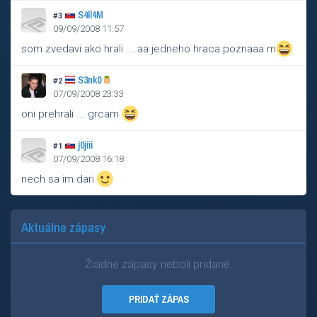
S4ll4M
#3
09/09/2008 11:57
som zvedavi ako hrali ....aa jedneho hraca poznaaa m
S3nk0
#2
07/09/2008 23:33
oni prehrali ... grcam
j0jiii
#1
07/09/2008 16:18
nech sa im dari
Aktuálne zápasy
Žiadne zápasy neboli pridané.
PRIDAŤ ZÁPAS