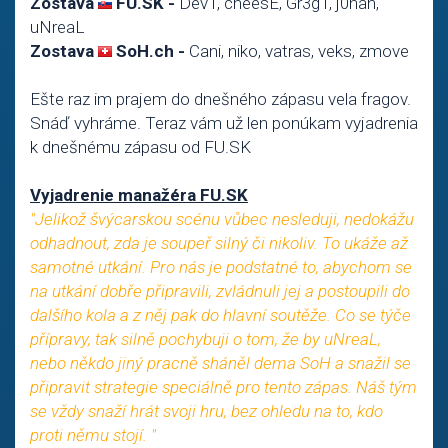
Zostava
FU.SK -
Dev1, cheesE, Gr3g1, j0han,
uNreaL
Zostava
SoH.ch -
Cani, niko, vatras, veks, zmove
Ešte raz im prajem do dnešného zápasu vela fragov.
Snáď vyhráme. Teraz vám už len ponúkam vyjadrenia
k dnešnému zápasu od FU.SK
Vyjadrenie manažéra FU.SK
"Jelikož švýcarskou scénu vůbec nesleduji, nedokážu
odhadnout, zda je soupeř silný či nikoliv. To ukáže až
samotné utkání. Pro nás je podstatné to, abychom se
na utkání dobře připravili, zvládnuli jej a postoupili do
dalšího kola a z něj pak do hlavní soutěže. Co se týče
přípravy, tak silně pochybuji o tom, že by uNreaL,
nebo někdo jiný pracně sháněl dema SoH a snažil se
připravit strategie speciálně pro tento zápas. Náš tým
se vždy snaží hrát svoji hru, bez ohledu na to, kdo
proti němu stojí. "