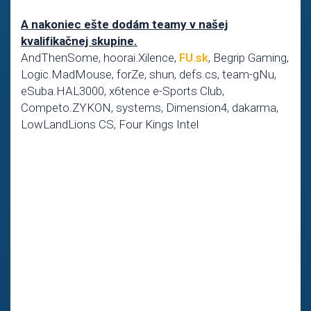
A nakoniec ešte dodám teamy v našej
kvalifikačnej skupine.
AndThenSome, hoorai.Xilence,
FU.sk
, Begrip Gaming,
Logic.MadMouse, forZe, shun, defs.cs, team-gNu,
eSuba.HAL3000, x6tence e-Sports Club,
Competo.ZYKON, systems, Dimension4, dakarma,
LowLandLions CS, Four Kings Intel