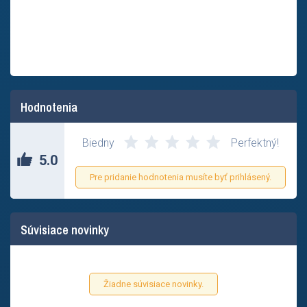
Hodnotenia
Biedny
Perfektný!
5.0
Pre pridanie hodnotenia musíte byť prihlásený.
Súvisiace novinky
Žiadne súvisiace novinky.