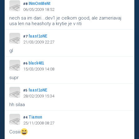
INmOmMeNt
#8
06/05/2009 18:52
nech sa im dari...dev1 je celkom good, ale zameriavaj
usa len na heashoty a krytie je v riti
faast1oNE
#7
21/03/2009 22:27
gl
black481
#6
15/03/2009 14:08
supr
faast1oNE
#5
28/02/2009 15:34
hh silaa
Tiamon
#4
25/11/2008 08:27
Cosiii