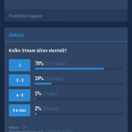
Posledné zápasy
Anketa
Koľko Steam účtov vlastníš?
78%
(101 Hlasy)
1
19%
(25 Hlasy)
2 - 3
1%
(1 Hlas)
4 - 5
2%
(2 Hlasy)
6 a viac
Hlasy:
129
Začiatok hlasovania:
12/07/2025 19:37