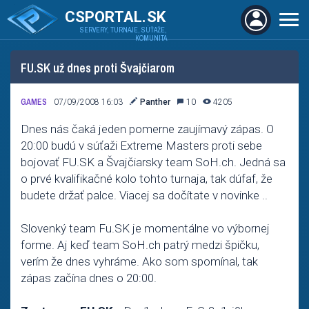
CSPORTAL.SK
SERVERY, TURNAJE, SÚŤAŽE,
KOMUNITA
FU.SK už dnes proti Švajčiarom
GAMES
07/09/2008 16:03
Panther
10
4205
Dnes nás čaká jeden pomerne zaujímavý zápas. O
20:00 budú v súťaži Extreme Masters proti sebe
bojovať FU.SK a Švajčiarsky team SoH.ch. Jedná sa
o prvé kvalifikačné kolo tohto turnaja, tak dúfaf, že
budete držať palce. Viacej sa dočítate v novinke ..
Slovenký team Fu.SK je momentálne vo výbornej
forme. Aj keď team SoH.ch patrý medzi špičku,
verím že dnes vyhráme. Ako som spomínal, tak
zápas začína dnes o 20:00.