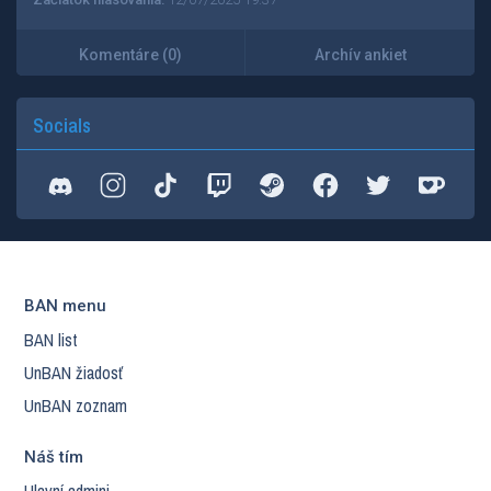
Komentáre (0)
Archív ankiet
Socials
BAN menu
BAN list
UnBAN žiadosť
UnBAN zoznam
Náš tím