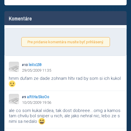
Komentáre
Pre pridanie komentára musíte byť prihlásený.
leito159
#10
29/05/2009 11:35
hmm dufam ze dade zohnam hltv rad by som si ich kukol
aRtHaSkoOo
#9
10/05/2009 19:56
ale co som kukal videa, tak dost dobreee...omg a kamos
tam chvilu bol sniper u nich, ale jako nehral nic, lebo ze s
nimi sa nedalo