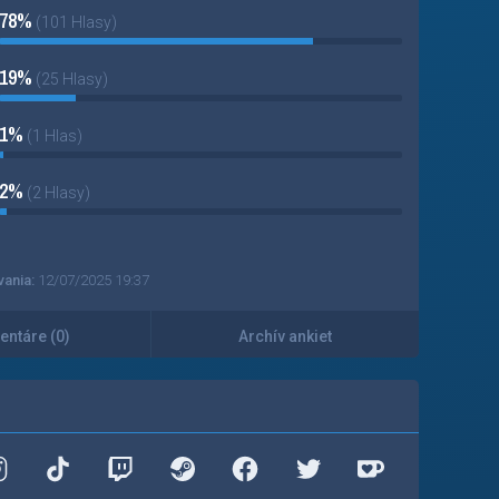
78%
(101 Hlasy)
19%
(25 Hlasy)
1%
(1 Hlas)
2%
(2 Hlasy)
vania:
12/07/2025 19:37
ntáre (0)
Archív ankiet