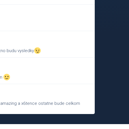
zno budu vysledky
im
. amazing a x6tence ostatne bude celkom