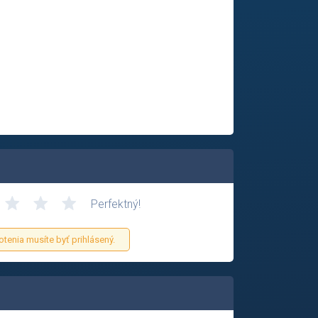
Perfektný!
otenia musíte byť prihlásený.