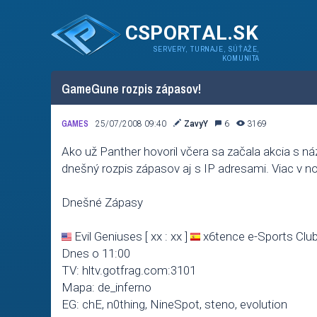
CSPORTAL.SK
SERVERY, TURNAJE, SÚŤAŽE,
KOMUNITA
GameGune rozpis zápasov!
GAMES
25/07/2008 09:40
ZavyY
6
3169
Ako už Panther hovoril včera sa začala akcia s 
dnešný rozpis zápasov aj s IP adresami. Viac v no
Dnešné Zápasy
Evil Geniuses [ xx : xx ]
x6tence e-Sports Clu
Dnes o 11:00
TV: hltv.gotfrag.com:3101
Mapa: de_inferno
EG: chE, n0thing, NineSpot, steno, evolution