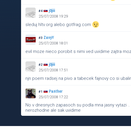
j0jiii
#4
25/07/2008 19:29
sleduj hltv.org alebo gotfrag.com
ZavyY
#3
25/07/2008 18:01
evil moze nieco porobit s nimi ved uvidime zajtra mo
j0jiii
#2
25/07/2008 17:51
njn poem radsej na pivo a tabecek fajnovy co si ubal
Panther
#1
25/07/2008 17:22
No v dnesnych zapasoch su podla mna jasny vytazi .
nerozhodne ale sak uvidime