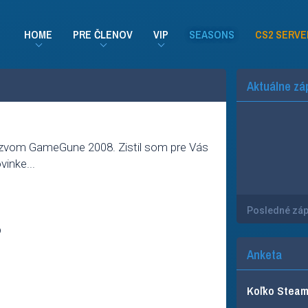
HOME
PRE ČLENOV
VIP
SEASONS
CS2 SERVE
Aktuálne zá
názvom GameGune 2008. Zistil som pre Vás
vinke...
Posledné zá
b
Anketa
Koľko Steam 