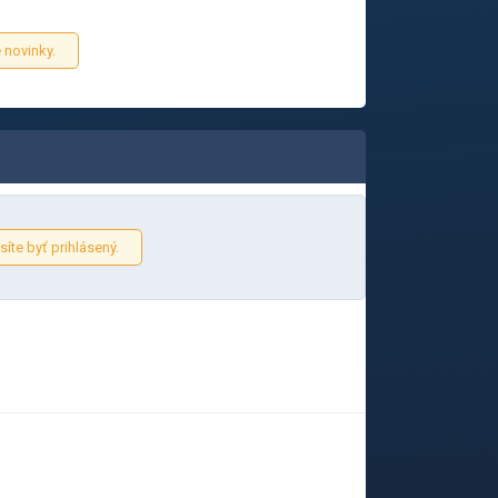
 novinky.
íte byť prihlásený.