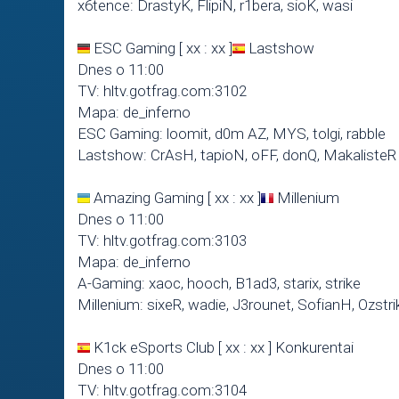
x6tence: DrastyK, FlipiN, r1bera, sioK, wasi
ESC Gaming [ xx : xx ]
Lastshow
Dnes o 11:00
TV: hltv.gotfrag.com:3102
Mapa: de_inferno
ESC Gaming: loomit, d0m AZ, MYS, tolgi, rabble
Lastshow: CrAsH, tapioN, oFF, donQ, MakalisteR
Amazing Gaming [ xx : xx ]
Millenium
Dnes o 11:00
TV: hltv.gotfrag.com:3103
Mapa: de_inferno
A-Gaming: xaoc, hooch, B1ad3, starix, strike
Millenium: sixeR, wadie, J3rounet, SofianH, Ozstri
K1ck eSports Club [ xx : xx ] Konkurentai
Dnes o 11:00
TV: hltv.gotfrag.com:3104