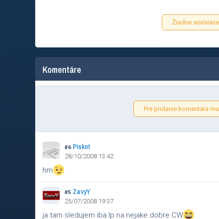
Žiadne súvisiace
Komentáre
Pre pridanie komentára mus
Piskot
#6
28/10/2008 13:42
hm
ZavyY
#5
25/07/2008 19:37
ja tam sledujem iba Ip na nejake dobre CW