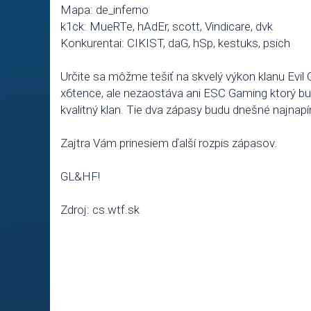
Mapa: de_inferno
k1ck: MueRTe, hAdEr, scott, Vindicare, dvk
Konkurentai: CIKIST, daG, hSp, kestuks, psich
Určite sa môžme tešiť na skvelý výkon klanu Evil G
x6tence, ale nezaostáva ani ESC Gaming ktorý bud
kvalitný klan. Tie dva zápasy budu dnešné najnapín
Zajtra Vám prinesiem ďalší rozpis zápasov.
GL&HF!
Zdroj: cs.wtf.sk