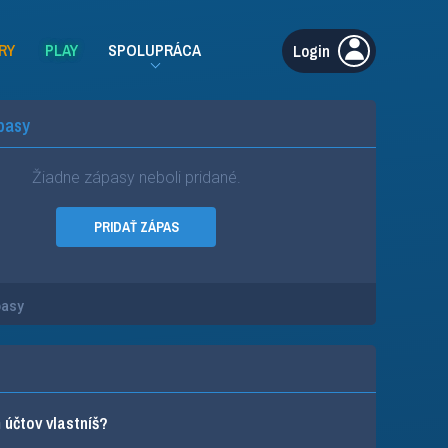
RY
PLAY
SPOLUPRÁCA
Login
pasy
Žiadne zápasy neboli pridané.
PRIDAŤ ZÁPAS
pasy
účtov vlastníš?