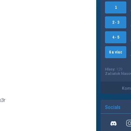
1
2 - 3
4 - 5
6 a viac
Hlasy:
129
Začiatok hlaso
Kome
k3r
Socials