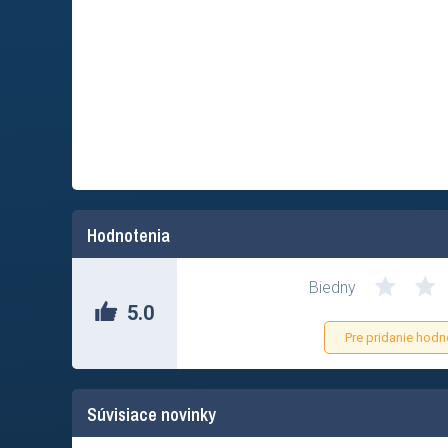
Hodnotenia
Biedny
5.0
Pre pridanie hodn
Súvisiace novinky