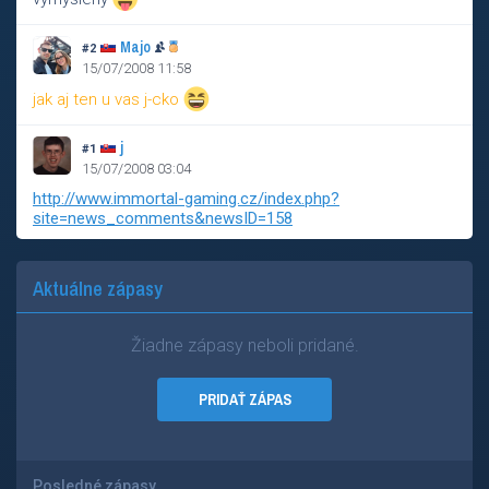
Majo
#2
15/07/2008 11:58
jak aj ten u vas j-cko
j
#1
15/07/2008 03:04
http://www.immortal-gaming.cz/index.php?
site=news_comments&newsID=158
Aktuálne zápasy
Žiadne zápasy neboli pridané.
PRIDAŤ ZÁPAS
Posledné zápasy