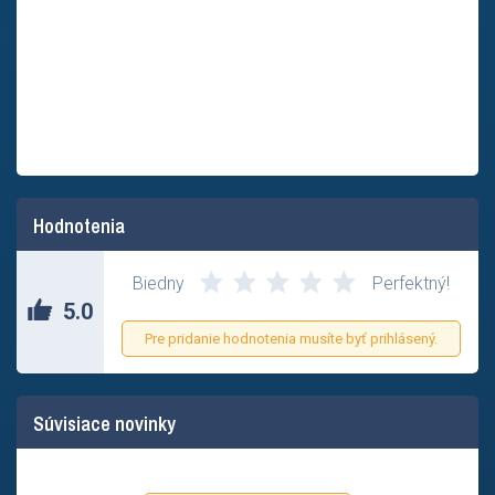
Hodnotenia
Biedny
Perfektný!
5.0
Pre pridanie hodnotenia musíte byť prihlásený.
Súvisiace novinky