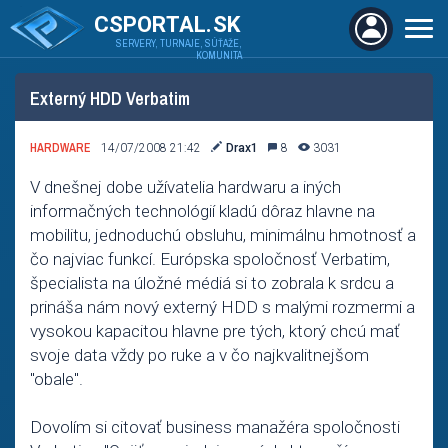
CSPORTAL.SK
SERVERY, TURNAJE, SÚŤAŽE,
KOMUNITA
Externý HDD Verbatim
HARDWARE
14/07/2008 21:42
Drax1
8
3031
V dnešnej dobe užívatelia hardwaru a iných
informačných technológií kladú dôraz hlavne na
mobilitu, jednoduchú obsluhu, minimálnu hmotnosť a
čo najviac funkcí. Európska spoločnosť Verbatim,
špecialista na úložné médiá si to zobrala k srdcu a
prináša nám nový externý HDD s malými rozmermi a
vysokou kapacitou hlavne pre tých, ktorý chcú mať
svoje data vždy po ruke a v čo najkvalitnejšom
"obale".
Dovolím si citovať business manažéra spoločnosti