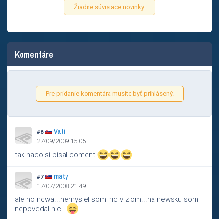
Žiadne súvisiace novinky.
Komentáre
Pre pridanie komentára musíte byť prihlásený.
Vati
#8
27/09/2009 15:05
tak naco si pisal coment
maty
#7
17/07/2008 21:49
ale no nowa...nemyslel som nic v zlom...na newsku som
nepovedal nic...