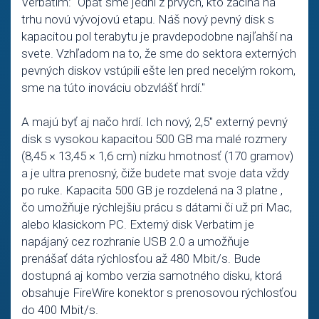
Verbatim: "Opäť sme jedni z prvých, kto začína na
trhu novú vývojovú etapu. Náš nový pevný disk s
kapacitou pol terabytu je pravdepodobne najľahší na
svete. Vzhľadom na to, že sme do sektora externých
pevných diskov vstúpili ešte len pred necelým rokom,
sme na túto inováciu obzvlášť hrdí."
A majú byť aj načo hrdí. Ich nový, 2,5" externý pevný
disk s vysokou kapacitou 500 GB ma malé rozmery
(8,45 × 13,45 × 1,6 cm) nízku hmotnosť (170 gramov)
a je ultra prenosný, čiže budete mat svoje data vždy
po ruke. Kapacita 500 GB je rozdelená na 3 platne ,
čo umožňuje rýchlejšiu prácu s dátami či už pri Mac,
alebo klasickom PC. Externý disk Verbatim je
napájaný cez rozhranie USB 2.0 a umožňuje
prenášať dáta rýchlosťou až 480 Mbit/s. Bude
dostupná aj kombo verzia samotného disku, ktorá
obsahuje FireWire konektor s prenosovou rýchlosťou
do 400 Mbit/s.