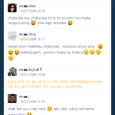
n0wa
#6
15/07/2008 20:10
chybicka nie chybycka lol ty ho prosim na chyby
neupozornuj
btw najs newska
maty
#5
15/07/2008 16:17
nasiel som malilinku chybycku...na konci prvej vety...
nekritizujem...potom funkcí je funkcií
Majo
#4
15/07/2008 15:38
zdroj neni zly ale on to urcite odtial neprekladal presne
tak isto ako hentam oni cerpali z tej stranky
j
#3
15/07/2008 13:52
vsak ten uz u nas neni
ale zato zdroj nemame
vymysleny