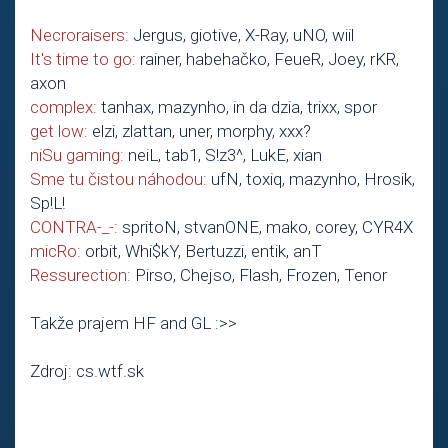
Necroraisers:
Jergus, giotive, X-Ray, uNO, wiil
It's time to go:
rainer, habehačko, FeueR, Joey, rKR,
axon
complex:
tanhax, mazynho, in da dzia, trixx, spor
get low:
elzi, zlattan, uner, morphy, xxx?
niSu gaming:
neiL, tab1, S!z3^, LukE, xian
Sme tu čistou náhodou:
ufN, toxiq, mazynho, Hrosik,
Sp!L!
CONTRA-_-:
spritoN, stvanONE, mako, corey, CYR4X
micRo:
orbit, Whi$kY, Bertuzzi, entik, anT
Ressurection:
Pirso, Chejso, Flash, Frozen, Tenor
Takže prajem HF and GL :>>
Zdroj: cs.wtf.sk