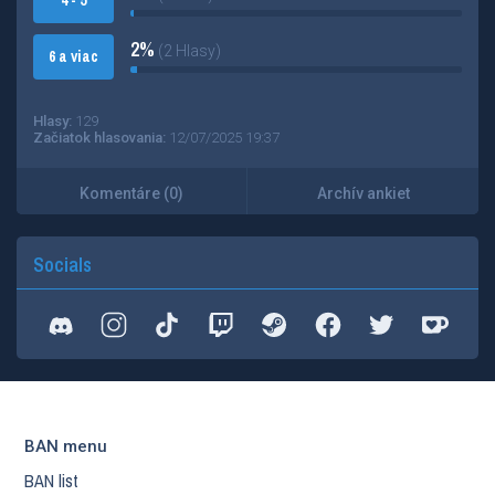
4 - 5
2%
(2 Hlasy)
6 a viac
Hlasy:
129
Začiatok hlasovania:
12/07/2025 19:37
Komentáre (0)
Archív ankiet
Socials
BAN menu
BAN list