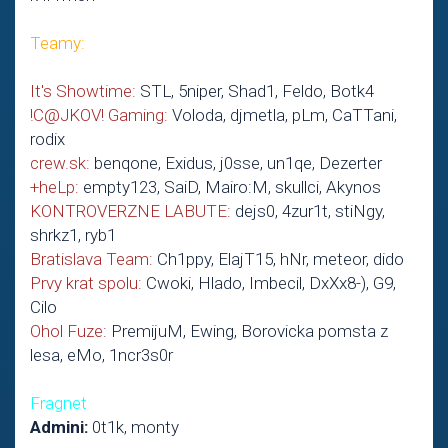
Teamy:
It's Showtime:
STL, 5niper, Shad1, Feldo, Botk4
!C@JKOV! Gaming:
Voloda, djmetla, pLm, CaTTani,
rodix
crew.sk:
benqone, Exidus, j0sse, un1qe, Dezerter
+heLp:
empty123, SaiD, Mairo:M, skullci, Akynos
KONTROVERZNE LABUTE:
dejs0, 4zur1t, stiNgy,
shrkz1, ryb1
Bratislava Team:
Ch1ppy, ElajT15, hNr, meteor, dido
Prvy krat spolu:
Cwoki, Hlado, Imbecil, DxXx8-), G9,
Cilo
Ohol Fuze:
PremijuM, Ewing, Borovicka pomsta z
lesa, eMo, 1ncr3s0r
Fragnet
Admini:
0t1k, monty