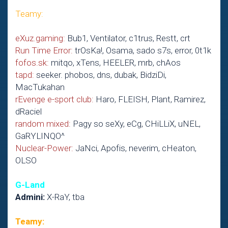
Teamy:
eXuz.gaming:
Bub1, Ventilator, c1trus, Restt, crt
Run Time Error:
trOsKa!, Osama, sado s7s, error, 0t1k
fofos.sk:
mitqo, xTens, HEELER, mrb, chAos
tapd:
seeker. phobos, dns, dubak, BidziDi,
MacTukahan
rEvenge e-sport club:
Haro, FLEISH, Plant, Ramirez,
dRaciel
random mixed:
Pagy so seXy, eCg, CHiLLiX, uNEL,
GaRYLINQO^
Nuclear-Power:
JaNci, Apofis, neverim, cHeaton,
OLSO
G-Land
Admini:
X-RaY, tba
Teamy: