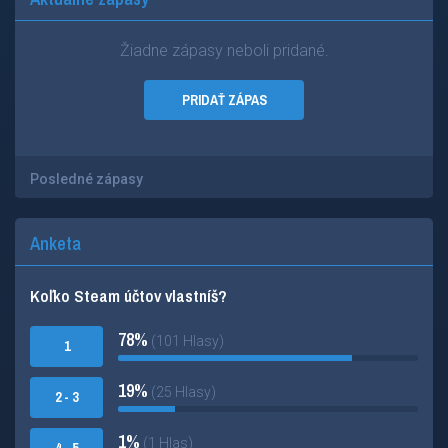
Žiadne zápasy neboli pridané.
PRIDAŤ ZÁPAS
Posledné zápasy
Anketa
Koľko Steam účtov vlastníš?
78%
(101 Hlasy)
1
19%
(25 Hlasy)
2 - 3
1%
(1 Hlas)