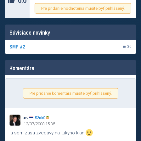
0.0
Pre pridanie hodnotenia musíte byť prihlásený.
Súvisiace novinky
SMP #2
30
Komentáre
Pre pridanie komentára musíte byť prihlásený.
S3nk0
#5
12/07/2008 15:35
ja som zasa zvedavy na tukyho klan