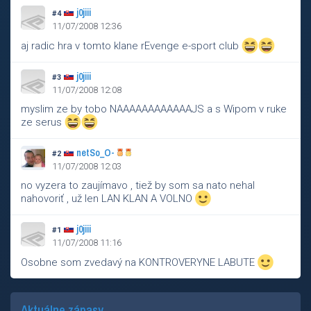
j0jiii
#4
11/07/2008 12:36
aj radic hra v tomto klane rEvenge e-sport club
j0jiii
#3
11/07/2008 12:08
myslim ze by tobo NAAAAAAAAAAAAJS a s Wipom v ruke
ze serus
netSo_O-
#2
11/07/2008 12:03
no vyzera to zaujímavo , tiež by som sa nato nehal
nahovoriť , už len LAN KLAN A VOLNO
j0jiii
#1
11/07/2008 11:16
Osobne som zvedavý na KONTROVERYNE LABUTE
Aktuálne zápasy