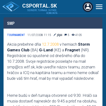
CSPORTAL.SK
SERVERY, TURNAJE, SÚŤAŽE,
KOMUNITA
SMP
TOURNAMENT
11/07/2008 11:15
j0jiii
5
4105
Akcia prebehne dňa
12.7.2008
v herniach
Storm
Games Club
(BA)
G-Land
(KE) a
Fragnet
(NR).
Registrácie sú spustené od dnešného dňa do
10.7.2008. Svoje registrácie posielajte na mail
smp@cs.wtf.sk, kde uveďte názov teamu, zoznam
hráčov a ICQ na kapitána teamu a meno herne odkiaľ
bude váš tím hrať, mail by mal vypadať následovne:
Herne budú v deň turnaja otvorené od 9:30. Hráči sa
musia dostaviť najneskôr do 9:45 a prísť na obsluhu,