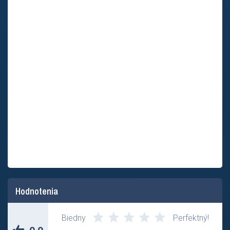
Hodnotenia
Zatial nikto neohodnotil tento príspevok.
Biedny
Perfektný!