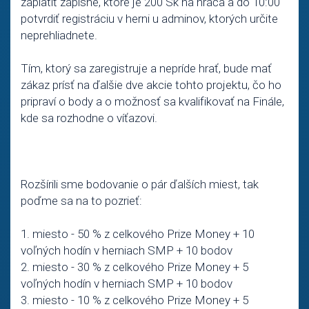
zaplatiť zápisné, ktoré je 200 Sk na hráča a do 10:00
potvrdiť registráciu v herni u adminov, ktorých určite
neprehliadnete.
Tím, ktorý sa zaregistruje a nepríde hrať, bude mať
zákaz prísť na ďalšie dve akcie tohto projektu, čo ho
pripraví o body a o možnosť sa kvalifikovať na Finále,
kde sa rozhodne o víťazovi.
Rozšírili sme bodovanie o pár ďalších miest, tak
poďme sa na to pozrieť:
1. miesto - 50 % z celkového Prize Money + 10
voľných hodín v herniach SMP + 10 bodov
2. miesto - 30 % z celkového Prize Money + 5
voľných hodín v herniach SMP + 10 bodov
3. miesto - 10 % z celkového Prize Money + 5