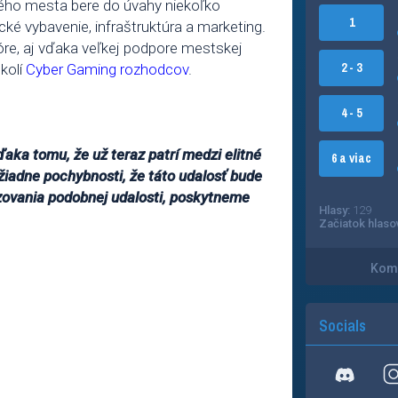
ého mesta bere do úvahy niekoľko
1
cké vybavenie, infraštruktúra a marketing.
óre, aj vďaka veľkej podpore mestskej
2 - 3
kolí
Cyber Gaming rozhodcov
.
4 - 5
aka tomu, že už teraz patrí medzi elitné
6 a viac
iadne pochybnosti, že táto udalosť bude
izovania podobnej udalosti, poskytneme
Hlasy:
129
Začiatok hlaso
Kome
Socials