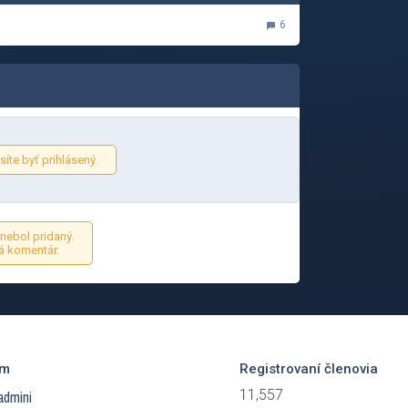
6
íte byť prihlásený.
nebol pridaný.
á komentár.
ím
Registrovaní členovia
11,557
admini