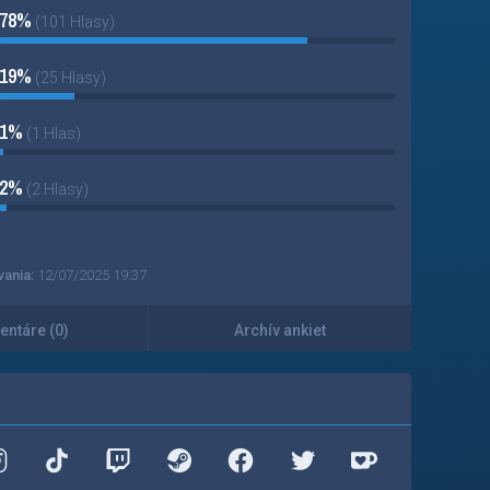
78%
(101 Hlasy)
19%
(25 Hlasy)
1%
(1 Hlas)
2%
(2 Hlasy)
vania:
12/07/2025 19:37
ntáre (0)
Archív ankiet