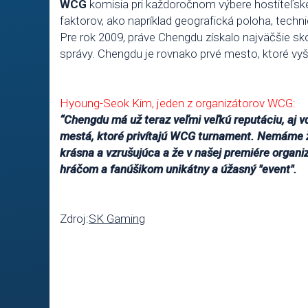
WCG
komisia pri každoročnom výbere hostiteľsk
faktorov, ako napríklad geografická poloha, techni
Pre rok 2009, práve Chengdu získalo najväčšie sk
správy. Chengdu je rovnako prvé mesto, ktoré vyš
Hyoung-Seok Kim, jeden z organizátorov WCG:
“Chengdu má už teraz veľmi veľkú reputáciu, aj vď
mestá, ktoré privítajú WCG turnament. Nemáme ž
krásna a vzrušujúca a že v našej premiére organ
hráčom a fanúšikom unikátny a úžasný "event".
Zdroj:
SK Gaming