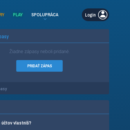
RY
PLAY
SPOLUPRÁCA
Login
pasy
Žiadne zápasy neboli pridané.
PRIDAŤ ZÁPAS
pasy
účtov vlastníš?