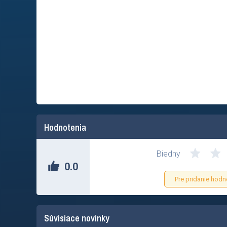
Hodnotenia
Biedny
0.0
Pre pridanie hodn
Súvisiace novinky