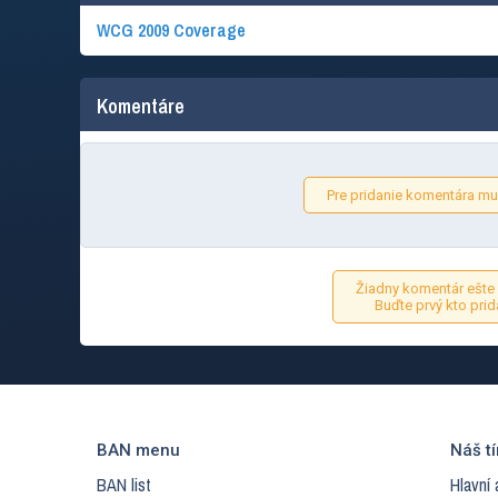
WCG 2009 Coverage
Komentáre
Pre pridanie komentára mus
Žiadny komentár ešte 
Buďte prvý kto prid
BAN menu
Náš t
BAN list
Hlavní 