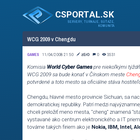
CSPORTAL.SK
SERVERY, TURNAJE, SÚŤAŽE,
KOMUNITA
WCG 2009 v Chengdu
GAMES
11/04/2008 21:50
zErO
0
3531
Komisia
World Cyber Games
pre niekoľkými týžd
WCG 2009 sa bude konať v Čínskom meste
Chen
potvrdené a toto mesto sa oficiálne stáva hostit
Chengdu, hlavné mesto provincie Sichuan, sa na
demokratickej republiky. Patrí medzi najvýznamn
chceli preložiť meno mesta, "cheng" znamená "sta
vystavané ako centrum elektronického a IT prie
továrne takých firiem ako je
Nokia, IBM, Intel, A