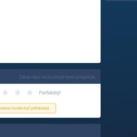
Zatial nikto neohodnotil tento príspevok.
Perfektný!
otenia musíte byť prihlásený.