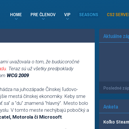
HOME
PRE ČLENOV
VIP
SEASONS
CS2 SERVE
Aktuálne zá
ňami uvažovala o tom, že budúcoročné
gdu
. Teraz sú už všetky predpoklady
eľom
WCG 2009
.
Posledné zá
chádza na juhozápade Čínskej ľudovo-
ejšie mestá čínskej ekonomiky. Keby sme
ť sa" a "du" znamená "hlavný". Mesto bolo
Anketa
myslu. V tomto meste nechýbajú pobočký a
lcatel, Motorola či Microsoft
.
Koľko Steam 