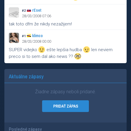
rEset
#2
28/03/2008 07:06
tak toto dfm že nikdy nezažijem!
klimco
#1
28/03/2008 00:00
SUPER videjko
ešte lepšia hudba
len neviem
preco si to sem dal ako news ??
Aktuálne zápasy
Žiadne zápasy neboli pridané.
PRIDAŤ ZÁPAS
Posledné zápasy