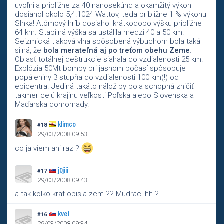
uvoľnila približne za 40 nanosekúnd a okamžitý výkon
dosiahol okolo 5,4.1024 Wattov, teda približne 1 % výkonu
Slnka! Atómový hríb dosiahol krátkodobo výšku približne
64 km. Stabilná výška sa ustálila medzi 40 a 50 km.
Seizmická tlaková vlna spôsobená výbuchom bola taká
silná, že
bola merateľná aj po treťom obehu Zeme
.
Oblasť totálnej deštrukcie siahala do vzdialenosti 25 km.
Explózia 50Mt bomby pri jasnom počasí spôsobuje
popáleniny 3 stupňa do vzdialenosti 100 km(!) od
epicentra. Jediná takáto nálož by bola schopná zničiť
takmer celú krajinu veľkosti Poľska alebo Slovenska a
Maďarska dohromady.
klimco
#18
29/03/2008 09:53
co ja viem ani raz ?
j0jiii
#17
29/03/2008 09:43
a tak kolko krat obisla zem ?? Mudraci hh ?
kvet
#16
29/03/2008 09:34