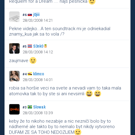
Requiem for a Dream .... najs pesnicka
j0jiii
#6
28/03/2008 14:21
Pekne videjko...A ten soundtrack mi je odniekadial
znamy,,,kua jak sa to vola /?
S3nk0
#5
28/03/2008 14:12
zaujmave
klimco
#4
28/03/2008 14:01
robia sa horšie veci na svete a nevadi vam to taka mala
atomovka tak to by ste si ani nevsimli
Slowak
#3
28/03/2008 13:39
keby že to nikoho nezabije a nic nezničí bolo by to
nádherné ale takto by to nemalo byt nikdy vytvoreno
DUFAM ZE SA TOHO NEDOZIJEM