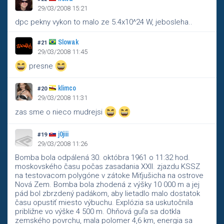
29/03/2008 15:21
dpc pekny vykon to malo ze 5.4x10^24 W, jebosleha..
Slowak
#21
29/03/2008 11:45
presne
klimco
#20
29/03/2008 11:31
zas sme o nieco mudrejsi
j0jiii
#19
29/03/2008 11:26
Bomba bola odpálená 30. októbra 1961 o 11:32 hod.
moskovského času počas zasadania XXII. zjazdu KSSZ
na testovacom polygóne v zátoke Miťjušicha na ostrove
Nová Zem. Bomba bola zhodená z výšky 10 000 m a jej
pád bol zbrzdený padákom, aby lietadlo malo dostatok
času opustiť miesto výbuchu. Explózia sa uskutočnila
približne vo výške 4 500 m. Ohňová guľa sa dotkla
zemského povrchu, mala polomer 4,6 km, energia sa