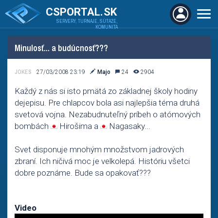
CSPORTAL.SK
SERVERY, TURNAJE, SÚŤAŽE,
KOMUNITA
Minulosť... a budúcnosť???
JOKES
27/03/2008 23:19
Majo
24
2904
Každý z nás si isto pmätá zo základnej školy hodiny
dejepisu. Pre chlapcov bola asi najlepšia téma druhá
svetová vojna. Nezabudnuteľný príbeh o atómových
bombách
Hirošima a
Nagasaky...
Svet disponuje mnohým množstvom jadrových
zbraní. Ich ničivá moc je velkolepá. Históriu všetci
dobre poznáme. Bude sa opakovať???
Video