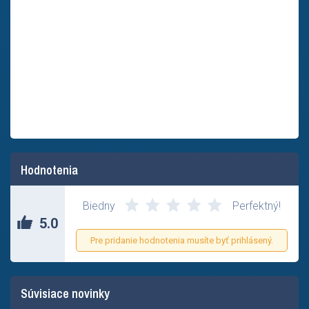
Hodnotenia
Biedny
Perfektný!
5.0
Pre pridanie hodnotenia musíte byť prihlásený.
Súvisiace novinky