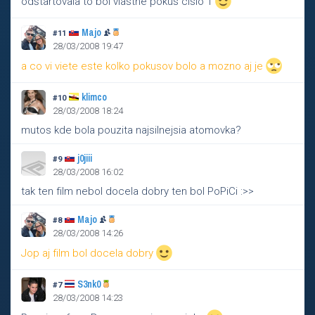
odštartovala to bol vlastne pokus cislo 1
Majo
#11
28/03/2008 19:47
a co vi viete este kolko pokusov bolo a mozno aj je
klimco
#10
28/03/2008 18:24
mutos kde bola pouzita najsilnejsia atomovka?
j0jiii
#9
28/03/2008 16:02
tak ten film nebol docela dobry ten bol PoPiCi :>>
Majo
#8
28/03/2008 14:26
Jop aj film bol docela dobry
S3nk0
#7
28/03/2008 14:23