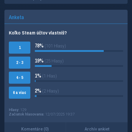
Anketa
Koľko Steam účtov vlastníš?
78%
(101 Hlasy)
1
19%
(25 Hlasy)
2 - 3
1%
(1 Hlas)
4 - 5
2%
(2 Hlasy)
6 a viac
Hlasy:
129
Začiatok hlasovania:
12/07/2025 19:37
Komentáre (0)
Archív ankiet