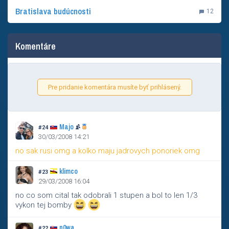
Bratislava budúcnosti
12
Komentáre
Pre pridanie komentára musíte byť prihlásený.
Majo
#24
30/03/2008 14:21
no sak rusi omg a kolko maju jadrovych ponoriek omg
klimco
#23
29/03/2008 16:04
no co som cital tak odobrali 1 stupen a bol to len 1/3
vykon tej bomby
n0wa
#22