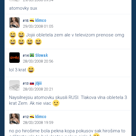
atomovky sux
klimco
#15
29/03/2008 01:05
Jojiii obletela zem ale v televizom prenose omg
Slowak
#14
28/03/2008 20:56
lol 3 krat
j0jiii
#13
28/03/2008 20:21
Naysilnejsiu atomovku skusili RUSI. Tlakova vlna obletela 3
krat Zem. Ak nie viac
klimco
#12
28/03/2008 19:59
no po hirošime bola pekna kopa pokusov sak hirošima to