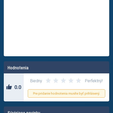
Hodnotenia
Zatial nikto neohodnotil tento príspevok.
Biedny
Perfektný!
0.0
Pre pridanie hodnotenia musíte byť prihlásený.
Súvisiace novinky