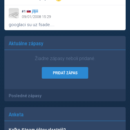
j0jiii
#1
09/01/2008 15:29
googlaci su uz fsade....
Aktuálne zápasy
Žiadne zápasy neboli pridané.
PRIDAŤ ZÁPAS
Posledné zápasy
Anketa
Koľko Steam účtov vlastníš?