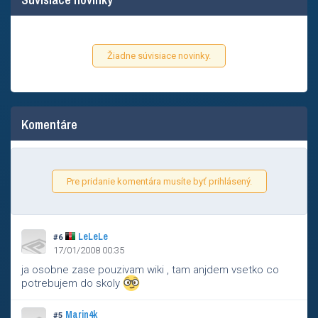
Žiadne súvisiace novinky.
Komentáre
Pre pridanie komentára musíte byť prihlásený.
LeLeLe
#6
17/01/2008 00:35
ja osobne zase pouzivam wiki , tam anjdem vsetko co
potrebujem do skoly
Marin4k
#5