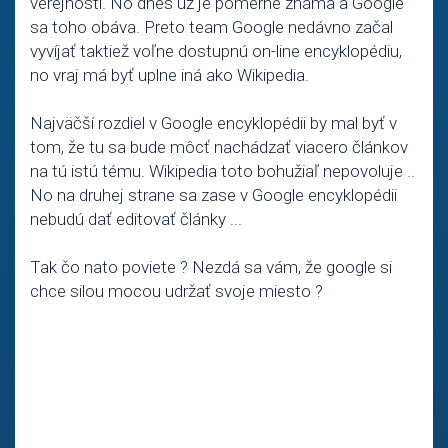
verejnosti. No dnes už je pomerne známa a Google
sa toho obáva. Preto team Google nedávno začal
vyvíjať taktiež voľne dostupnú on-line encyklopédiu,
no vraj má byť uplne iná ako Wikipedia.
Najväčší rozdiel v Google encyklopédii by mal byť v
tom, že tu sa bude môcť nachádzať viacero článkov
na tú istú tému. Wikipedia toto bohužiaľ nepovoluje ..
No na druhej strane sa zase v Google encyklopédii
nebudú dať editovať články ...
Tak čo nato poviete ? Nezdá sa vám, že google si
chce silou mocou udržať svoje miesto ?