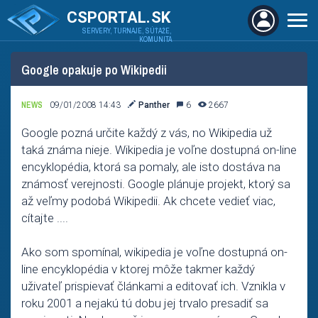
CSPORTAL.SK
SERVERY, TURNAJE, SÚŤAŽE,
KOMUNITA
Google opakuje po Wikipedii
NEWS
09/01/2008 14:43
Panther
6
2667
Google pozná určite každý z vás, no Wikipedia už
taká známa nieje. Wikipedia je voľne dostupná on-line
encyklopédia, ktorá sa pomaly, ale isto dostáva na
známosť verejnosti. Google plánuje projekt, ktorý sa
až veľmy podobá Wikipedii. Ak chcete vedieť viac,
cítajte ....
Ako som spomínal, wikipedia je voľne dostupná on-
line encyklopédia v ktorej môže takmer každý
uživateľ prispievať článkami a editovať ich. Vznikla v
roku 2001 a nejakú tú dobu jej trvalo presadiť sa