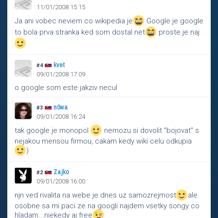
11/01/2008 15:15
Ja ani vobec neviem co wikipedia je
Google je google
to bola prva stranka ked som dostal net
proste je naj
kvet
#4
09/01/2008 17:09
o google som este jakziv necul
n0wa
#3
09/01/2008 16:24
tak google je monopol
nemozu si dovolit "bojovat" s
nejakou mensou firmou, cakam kedy wiki celu odkupia
)
Zajko
#2
09/01/2008 16:00
njn ved rivalita na webe je dnes uz samozrejmost
ale
osobne sa mi paci ze na googli najdem vsetky songy co
hladam...niekedy aj free